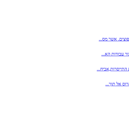
וצים. אשר מס...
ר עבודות הא...
התייסרות,אביח...
וס אל תוך...