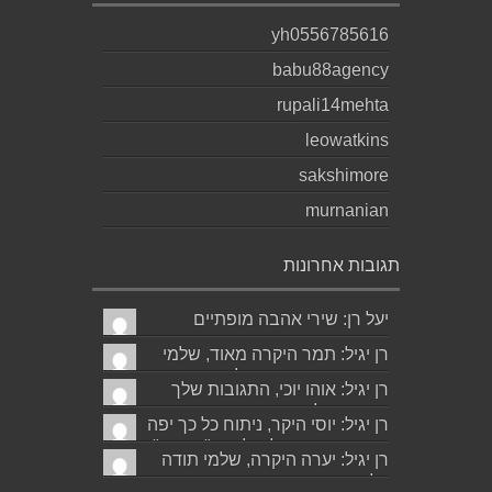
yh0556785616
babu88agency
rupali14mehta
leowatkins
sakshimore
murnanian
תגובות אחרונות
יעל רן: שירי אהבה מופתיים
ומרגשים עד מאוד כפי שרק גד
רן יגיל: תמר היקרה מאוד, שלמי
יודע לכתוב תודה...
תודה ואמסור כמובן לגד. שבת
רן יגיל: אוהו יוכי, התגובות שלך
שלום...
תמיד מאלפות בינה והן יצירה
רן יגיל: יוסי היקר, ניתוח כל כך יפה
בפני עצמה....
ומדויק, ממש קולע, לשיר "השקה".
רן יגיל: יערה היקרה, שלמי תודה
של...
על התגובה האישית והיפה.