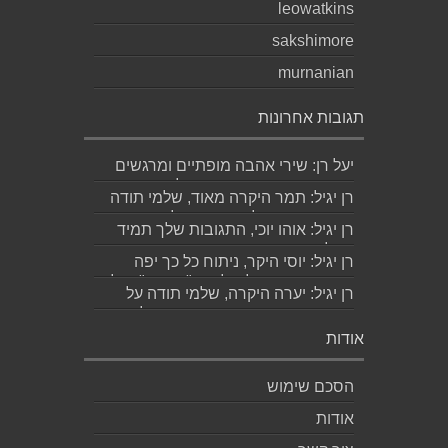
leowatkins
sakshimore
murnanian
תגובות אחרונות
יעל רן: שירי אהבה מופתיים ומרגשים
עד מאוד כפי שרק גד יודע לכתוב
רן יגיל: תמר היקרה מאוד, שלמי תודה
תודה...
ואמסור כמובן לגד. שבת שלום...
רן יגיל: אוהו יוכי, התגובות שלך תמיד
מאלפות בינה והן יצירה בפני עצמה....
רן יגיל: יוסי היקר, ניתוח כל כך יפה
ומדויק, ממש קולע, לשיר "השקה". של...
רן יגיל: יערה היקרה, שלמי תודה על
התגובה האישית והיפה. אמסור לגדי....
אודות
הסכם שימוש
אודות