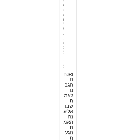
פ
ט
מ
ב
ר
2
0
1
1
ב
2
2
:
4
2
ואנח
נו
הגב
נו
לאמ
ת
שבו
אליע
נה
האמ
ת
נוגע
ת