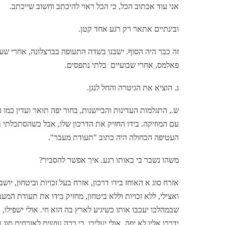
אני עוד אכתוב הכל, כי הכל ראוי להיכתב וחשוב שייכתב.
ובינתיים אתאר רק רגע אחד קטן.
זה כבר היה הסוף. ישבנו בשדה התעופה בברצלונה, אחרי שע
פאלמס, אחרי שבועיים
בלתי נתפסים.
ג. הוציא את הגיטרה והחל לנגן.
ש., התגלמות העדינות והביישנות, בחור יפה תואר ועדין כמו 
עם המוזיקה. בידו החזיק את הדרכון שלו, אבל כשהסתכלתי ב
העטיפה הכחולה היה כתוב "תעודת מעבר".
משהו נשבר בי באותו רגע. איך אפשר להסביר?
אזרח סוג א האוחז בידו דרכון, אזרח בעל זכויות וביטחון, יושב 
ואצילי, ללא זכויות וללא ביטחון, מחזיק בידו את תעודת המע
שבמהלכו יעכבו אותו כשיגיע לארץ בה הוא חי. אולי ישפילו, 
ידברו אליו לא יפה, אולי יעליבו. כי ככה עושים לאזרחים סו