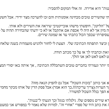
ות" היא אדירה.
זה אולי המקום להסביר:
 שהשירים טובים מבחינה אומנותית והם זכו להערכה מצד ידידי. אבל חשש
 "הליקון". חיפשתי מישהו אובייקטיבי שיראה את השירים ולא אותי.
ה מיון אך לא היה לי אכפת אם אתקבל או לא כי ידעתי שהבחירה תהיה על 
יפרתי שבסך הכול כתבתי עד אז שמונה שירים.
 וכיצד תתפתח הכתיבה שלי.
הצעת לי לחזור ולהגיש מועמדות בשנה שלאחר
 זאת וכתבתי לך אז על כך מכתב תודה.
יט לאט לאט לאן אני הולך.
יותר ונעזרתי בחברים טובים השתכללה הכתיבה , אך איתה באו יסורי המצפון
 אני כותב "בזכות השכול" אבל גם להפיק הנאה מזה?
הערות (צריך עריכה!!!,כך הוא אמר) אבל פסק הדין של אותו מבקר מחמיר הי
 הפך בגלל השכול למשורר.
 שירים נוספים שלו. גילגלתי בגוגל וכך הגעתי ל"בננות".
את כתב היד של ספרי "אחרי זה". למרות שלא נאמר לי במפורש אני כמע