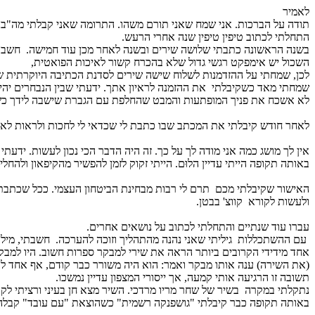
לאמיר
תודה על הברכות. אני שמח שאני תורם משהו. התרומה שאני קבלתי מה"בננ
התחלתי לכתוב טיפין טיפין שנה אחרי הרעש.
בשנה הראשונה כתבתי שלושה שירים ובשנה לאחר מכן עוד חמישה.
חשבתי
השכול יש אימפקט רגשי גדול שלא בהכרח קשור לאיכות הפואטית,
לכן, שמחתי על ההזדמנות לשלוח שישה שירים לסדנת הכתיבה היוקרתית של
שמחתי מאד כשקיבלתי
את ההזמנה לראיון אתך. ידעתי שבין הנבחרים יהי
לא אשכח את פניך המופתעות והמבט שהחלפת עם הגברת שישבה לידך כשס
לאחר חודש קיבלתי את המכתב שבו כתבת לי שכדאי לי לחכות ולראות לאן
אין לך מושג כמה אני מודה לך על כך. זה היה הדבר הכי נכון לעשות. ידעתי
באותה תקופה הייתי עדיין הלוּם. הייתי זקוק לזמן להפשיר מהקיפאון ולהחל
האישור שקיבלתי מכם
תרם לי רבות מבחינת הביטחון העצמי. ככל שכתבתי 
ולעשות לקורא
קווצ' בבטן.
עברו עוד שנתיים והתחלתי לכתוב על נושאים אחרים.
עם ההשתכללות גיליתי שאני נהנה מהתהליך וזוכה להערכה.
חשבתי,
מילא
אחד מידידי הקרובים ביותר הראה את שירי למבקר ספרות חשוב. היו למבקר 
(את השירה) ענה אותו מבקר ואמר: הוא היה משורר כבר קודם, אף אחד לא
תשובה זו הרגיעה אותי קמעה, אך ייסורי המצפון עדיין נמשכו.
נתקלתי במקרה
בשיר של שחר מריו מרדכי. השיר מצא חן בעיני ורציתי לקרא
באותה תקופה כבר קיבלתי "גושפנקה רשמית" כשהוצאת "עם עובד" קבלה 