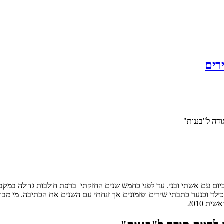
רים
דה ל"בננות"
ו אני חי גם כיום עם אשתי ובנַי. עד לפני כחמש שנים החזקתי ברפת חולבות גדולה
כילד וכנער כתבתי שירים ופזמונים אך זנחתי עם השנים את הכתיבה. מי מבו
ת 2010