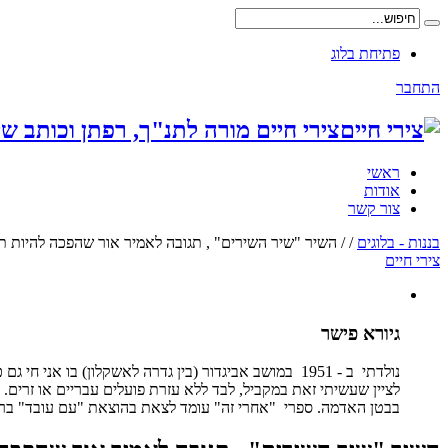
פתיחת בלוג
התחבר
צירי חיים מורה לתנ"ך, רפתן וכותב שי
ראשי
אודות
צור קשר
בננות - בלוגים
/
/
השיר "שיר השירים" , תגובה לאמיר אור שהפכה להיות תו
צירי חיים
גיורא פישר
נולדתי ב - 1951 במושב אביגדור (בין גדרה לאשקלון) ב
לציין שעשיתי זאת במקביל, לבד ללא עזרת פועלים עבריים או זרים. 
בבטן האדמה. ספרי "אחרי זה" עומד לצאת בהוצאת "עם עובד" בראשי