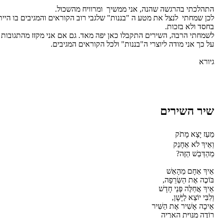
התהלכתי בהרגשה שהנה, אני ממשיך
ומרוויח מהשכול.
לכן שמחתי
לנצל את מטע ה "בננות" שלגבי רוב הקוראים והמגיבים בו היי
בחסד ולא בזכות.
לשמחתי הרבה, השירים התקבלו כאן יפה מאד. גם אם אני מקזז מהתגובות 
על כך אני מודה ליוצרי ה"בננות" ולכל הקוראים המגיבים.
גיורא
שיר השירים
מֵעַז יָצָא מָתֹק
וְאֵיךְ לֹא אֵחָנֵק
מֵהַדְּבַשׁ הַזֶּה?
אֵיךְ אֵחָם מֵהָאֵשׁ
בֹּוֹכֶה אֶת הַשְּׂרֵפָה,
אֵיךְ אֲחַלֶּה פְּנֵי חָדָשׁ
וְלִבִּי יוֹצֵא לַיָּשָׁן,
אֵיכָה אָשִׁיר אֶת הַשִּׁיר
רוֹדֶה מִגְּוִיַּת הָאַרְיֵה