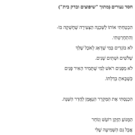
חסד נעורים (
מתוך "שיפוצים ובדק בית")
הִבְטַחְתִּי אוֹתוֹ לַשְּׁכֵנָה הַצְּעִירָה שֶׁחָשְׁקָה בּוֹ-
וְהִתְחָרַטְתִּי.
לֹא בּוֹגְדִים בְּמִי שֶׁדָּאַג לָאֹכֶל שֶׁלְּךָ
שְׁלֹשִׁים וּשְׁתַּיִם שָׁנִים.
לֹא מַפְנִים רֹאשׁ לְמִי שֶׁתָּמִיד הֵאִיר פָּנִים
כְּשֶׁבָּאתָ בְּדַלְתּוֹ.
הִכְנַסְתִּי אֶת הַמְּקָרֵר הַנֶּאֱמָן לַחֲדַר הַשֵּׁנָה.
הַמָּנוֹעַ הַזָּקֵן רוֹעֵשׁ וְנוֹחֵר
אֲבָל גַּם הַשְּׁמִיעָה שֶׁלִּי