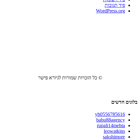
פיד תגובות
WordPress.org
© כל הזכויות שמורות לגיורא פישר
בלוגים חדשים
yh0556785616
babu88agency
rupali14mehta
leowatkins
sakshimore