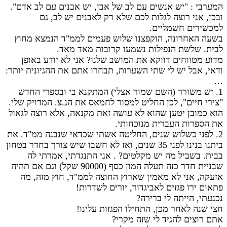
המערבי : "יש אנשים עם לב של אבן, יש אבנים עם לב אדם".
ובכן, אני רוצה לגלות לכם שלא רק לאבנים יש לב, גם
למכשירים חשמליים.
בשעה האחרונה, הוקפצנו שלוש פעמים לממ"ד הנמצא מחוץ
לבית. שלשת הנפילות נשמעו קרובות מאד מאד.
מדוע מטווחים דווקא את המושב שלנו? אני לא יודע באופן
ודאי, אבל יש לי שתי השערות, תבחרו אתם את ההגיונית יותר:
…
1. יש משורר (השם שמור אצלי) המתקנא בי ובספרי החדש
"צירי חיים", לכן החליט למסור לחמאס את הנ.צ. המדויק שלי.
הוא כמובן יטען שהוא לא עושה זאת מקנאה, אלא רוצה לגאול
את הספרות העברית מנוכחותי.
2. לפני כשלוש שנים, החליטה אשתי שכדאי שנבנה ממ"ד. את
ביתנו בנינו לפני 35 שנים, ואז לא חשבו שיש צורך בחדר בטחון
בבית. בשביל מה יש מקלטים? . אני התנגדתי, אמרתי לה
שבניית חדר כזה תעלה המון כסף (90000 שקל) וגם אם תהיה
אזעקה, אני לא מאמין שארוץ החוצה לממ"ד, חוץ מזה, מה
פתאום ירו פגזים לאביגדור, יורים לשדרות!
נכנעתי, הייתה לי ברירה?
חצי שנה לאחר מכן, התחילו הפגזות עלינו!
אתם רוצים להגיד לי שזה מקרי?