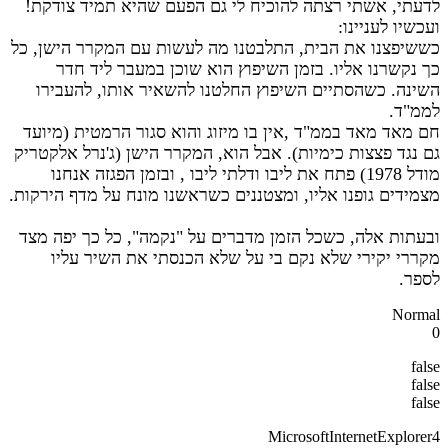
לדעתי, אשתי רצתה להוכיח לי גם הפעם שהיא תמיד צודקת!
ועכשיו לעניינו:
כששיפצנו את הבית, התלבטנו מה לעשות עם המקרר הישן, כל
כך נקשרנו אליו. בזמן השיפוץ הוא שוכן במעבר ליד חדר
השינה. כשהסתיים השיפוץ החלטנו להשאיר אותו, להעבירו
לממ"ד.
חם מאד מאד בממ"ד ,אין בו מיזוג והוא סגור הרמטית (מיועד
גם נגד פצצות כימיות). אבל הוא, המקרר הישן (ג'נרל אלקטריק
מודל 1978) פתח את ליבו ודלתי ליבו , ובזמן הפגזה אנחנו
מצמידים גופנו אליו, ומצטננים כשראשנו מונח על מדף הירקות.
ובעתות אלה, כשכל הזמן מדברים על "נקמה", כל כך יפה מצד
מקררי יקירי שלא נקם בי על שלא הכנסתי את השיר עליו
לספר.
Normal
0
false
false
false
MicrosoftInternetExplorer4