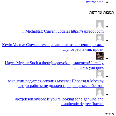
murnanian
תגובות אחרונות
Michalgaf: Current updates https://sapreqot.com...
KevinAbema: Схема помощи зависит от состояния, стажа
употребления, проти...
Hayes Megan: Such a thought-provoking statement! It really
makes you ques...
вакансии водителя сегодня москва: Переезд в Москву
ради работы не должен превращаться в бескон...
alexjeffson jayson: If you're looking for a genuine and
authentic degree (bachel...
אודות