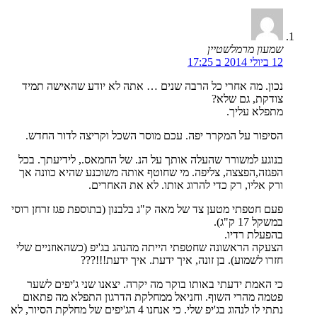
שמעון מרמלשטיין
12 ביולי 2014 ב 17:25
נכון. מה אחרי כל הרבה שנים … אתה לא יודע שהאישה תמיד
צודקת, גם שלא?
מתפלא עליך.
הסיפור על המקרר יפה. עכם מוסר השכל וקריצה לדור החדש.
בנוגע למשורר שהעלה אותך על הנ. של החמאס., לידיעתך. בכל
הפגזה,הפצצה, צליפה. מי שחוטף אותה משוכנע שהיא כוונה אך
ורק אליו, רק כדי להרוג אותו. לא את האחרים.
פעם חטפתי מטען צד של מאה ק"ג בלבנון (בתוספת פגז זרחן רוסי
במשקל 17 ק"ג).
בהפעלת רדיו.
הצעקה הראשונה שחטפתי הייתה מהנהג בג'יפ (כשהאוזניים שלי
חזרו לשמוע). בן זונה, איך ידעת. איך ידעת!!!???
כי האמת ידעתי באותו בוקר מה יקרה. יצאנו שני ג'יפים לשער
פטמה מהרי השוף. וחניאל ממחלקת הדרגון התפלא מה פתאום
נתתי לו לנהוג בג'יפ שלי. כי אנחנו 4 הג'יפים של מחלקת הסיור, לא