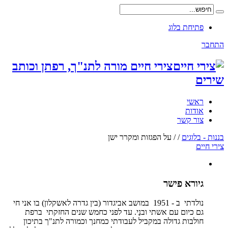
פתיחת בלוג
התחבר
צירי חיים מורה לתנ"ך, רפתן וכותב
שירים
ראשי
אודות
צור קשר
בננות - בלוגים
/
/
על הפגזות ומקרר ישן
צירי חיים
גיורא פישר
נולדתי ב - 1951 במושב אביגדור (בין גדרה לאשקלון) בו אני חי
גם כיום עם אשתי ובנַי. עד לפני כחמש שנים החזקתי ברפת
חולבות גדולה במקביל לעבודתי כמחנך וכמורה לתנ"ך בתיכון