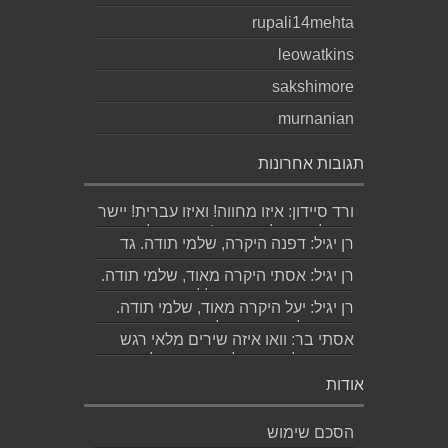
rupali14mehta
leowatkins
sakshimore
murnanian
תגובות אחרונות
ורד סיידון: איזו מחווה! ואיזו עברית! יישר
כוח לכותב ולאהובתו :) שבת שלום...
רן יגיל: דפנה היקרה, שלמי תודה. גד
הוא אכן משורר איכותי ביותר. אמסור...
רן יגיל: אסתי היקרה מאוד, שלמי תודה.
ניכר כי השירים דיברו לליבך. אמסו...
רן יגיל: יעל היקרה מאוד, שלמי תודה.
אמסור לגד. שבת שלום. רן...
אסתי בר: וואו איזה שירים מלאי רגש
ותשוקה לאהובה ולאהבה הגדולה
ה,בלתי...
אודות
הסכם שימוש