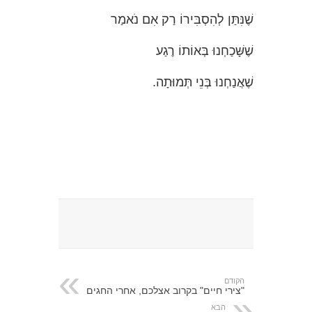
שֶׁנִּתַּן לְהִסְבִּירוֹ רַק אִם נֹאמַר
שֶׁשָּׁכַחְנוּ בְּאוֹתוֹ רֶגַע
שֶׁאֲנַחְנוּ בְּנֵי תְּמוּתָה.
הקודם
"צירי חיים" בקרוב אצלכם, אחרי החגים
הבא