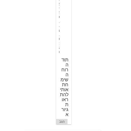
א
י
2
0
1
4
ב
1
0
:
5
9
תוד
ה
רוח
ה
שימ
חת
אותי
להת
ראו
ת
גיור
א
הגב