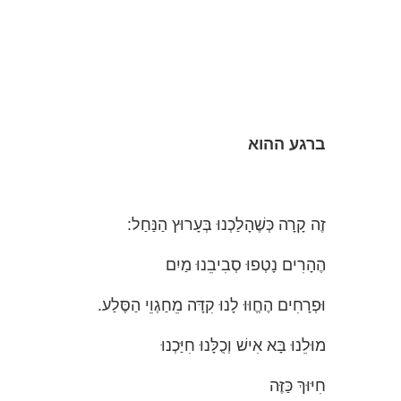
ברגע ההוא
זֶה קָרָה כְּשֶׁהָלַכְנוּ בְּעָרוּץ הַנַּחַל:
הֶהָרִים נָטְפוּ סְבִיבֵנוּ מַיִם
וּפְרָחִים הֶחֱוּוּ לָנוּ קִדָּה מֵחַגְוֵי הַסֶּלַע.
מוּלֵנוּ בָּא אִישׁ וְכֻלָּנוּ חִיַּכְנוּ
חִיּוּךְ כַּזֶּה