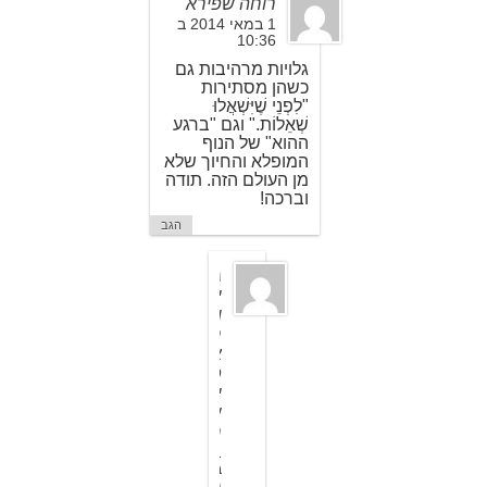
רוחה שפירא
1 במאי 2014 ב
10:36
גלויות מרהיבות גם
כשהן מסתירות
"לִפְנֵי שֶׁיִּשְׁאֲלוּ
שְׁאֵלוֹת." וגם "ברגע
ההוא" של הנוף
המופלא והחיוך שלא
מן העולם הזה. תודה
וברכה!
הגב
ג
י
ו
ר
א
פ
י
ש
ר
1
ב
מ