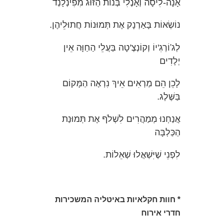
אָנָה-לִיסָה וְאָנֶלִי בְּנוֹת הַזּוּג מִפִינְלָנְד
נוֹשְׂאוֹת בָּאַרְנָק אֶת תְּמוּנוֹת חֲתוּלֵיהֶן.
'
לְג
וֹרְגִ'יוֹ וְקוֹנְצֶ'טָה בַּעֲלֵי הַחַוָּה אֵין
יְלָדִים
לָכֵן הֵם מַרְאִים אֵיךְ נִרְאֶה הַמָּקוֹם
בַּשֶּׁלֶג.
אֲנַחְנוּ מְמַהֲרִים לִשְׁלֹף אֶת תְּמוּנַת
הַכַּלְבָּה
לִפְנֵי שֶׁיִּשְׁאֲלוּ שְׁאֵלוֹת.
* חוות חקלאיות באיטליה המשכירות
חדרי אירוח