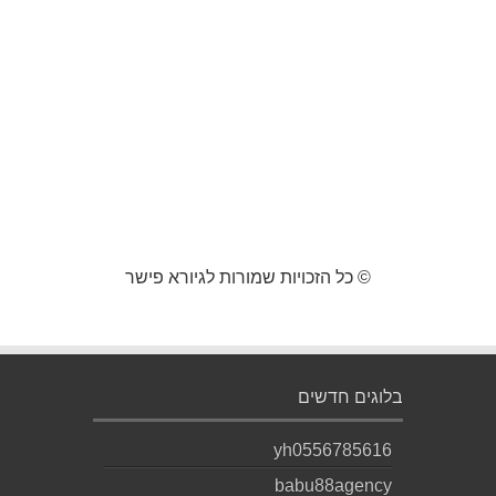
© כל הזכויות שמורות לגיורא פישר
בלוגים חדשים
yh0556785616
babu88agency