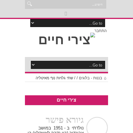
התחבר
בננות - בלוגים
/
/
שתי גלויות נוף מאיטליה
צירי חיים
גיורא פישר
נולדתי ב - 1951 במושב
אביגדור (בין גדרה לאשקלון) בו