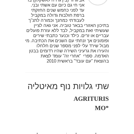
אני חי גם כיום עם אשתי ובנַי.
עד לפני כחמש שנים החזקתי
ברפת חולבות גדולה במקביל
לעבודתי כמחנך וכמורה לתנ"ך
בתיכון האזורי בבאר טוביה. אני גאה לציין
שעשיתי זאת במקביל, לבד ללא עזרת פועלים
עבריים או זרים. כילד וכנער כתבתי שירים
ופזמונים אך זנחתי עם השנים את הכתיבה. מי
מבול שירד עלי לפני מספר שנים חלחלו
והעירו את גרעיני השירה שהיו רדומים בבטן
האדמה. ספרי "אחרי זה" עומד לצאת
בהוצאת "עם עובד" בראשית 2010
שתי גלויות נוף מאיטליה
AGRITURIS
MO*