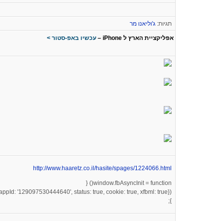
תגיות:
ג'וליאנו מר
אפליקציית הארץ ל iPhone –
עכשיו באפ-סטור >
http://www.haaretz.co.il/hasite/spages/1224066.html
window.fbAsyncInit = function() {
{appId: '129097530444640', status: true, cookie: true, xfbml: true});
};