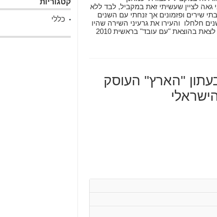
קטגוריות
י גאה לציין שעשיתי זאת במקביל, לבד ללא
בתי שירים ופזמונים אך זנחתי עם השנים
כללי
ים חלחלו והעירו את גרעיני השירה שהיו
רדומים בבטן האדמה. ספרי "אחרי זה" עומד לצאת בהוצאת "עם עובד" בראשית 2010
 בעתון "הארץ" העוסק
הישראלי