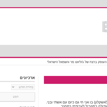
" העוסק ברצח של ג'וליאנו מר והשמאל הישראלי
ארכיונים
ארכיונים
ן גדרה לאשקלון) בו אני חי גם כיום עם אשתי ובנַי.
דולה במקביל לעבודתי כמחנך