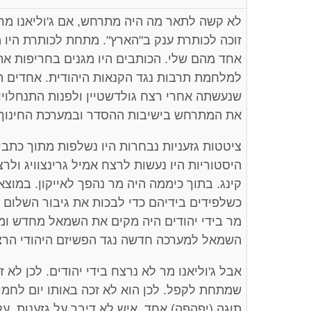
לא קשה לתאר מה היה מתרחש, אם ג'וליאנו מר ה
זוכה לכותרת ענק ב"הארץ". מתחת לכותרת היו 
אחד מהם שלי. הכותבים היו מגנים בחריפות את
למלחמת תרבות נגד הקנאות היהודית. אחדים הי
שנעשתה אחרי רצח גולדשטיין ולפנות התנחלויות
את המתרחש בישיבות ההסדר ובמערכת החינוך
ציטטות גזעניות נבחרות היו נשלפות מתוך כתבי
היסטוריות היו נעשות לרצח אמיל גרינצוויג ולר
קינג. בתוך כיממה היה מר נהפך לאייקון. במוצ
כשלפידים בידיהם כדי לבכות את גיבור השלום 
מר בידי יהודים היה מקים את השמאל מחדש ו
השמאל למערכה חדשה נגד הפשיזם היהודי הרצ
אבל ג'וליאנו מר לא נרצח בידי יהודים. לכן לא
שמתחת לקפל. לכן הוא לא זכה באותו יום לחמ
תוגה (יפהפה) אחד. איש לא דיבר על גזענות, על