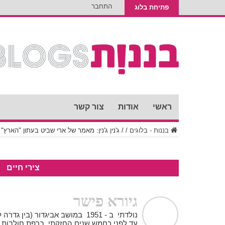
התחבר
פתיחת בלוג
ראשי
אודות
צור קשר
בננות - בלוגים
/
/
ג'נין ג'נין: מאמר של ארי שביט בעתון "הארץ
צירי חיים
גיורא פישר
נולדתי ב - 1951 במושב אביגדור (בי
עד לפני כחמש שנים החזקתי ברפת חולבות ג