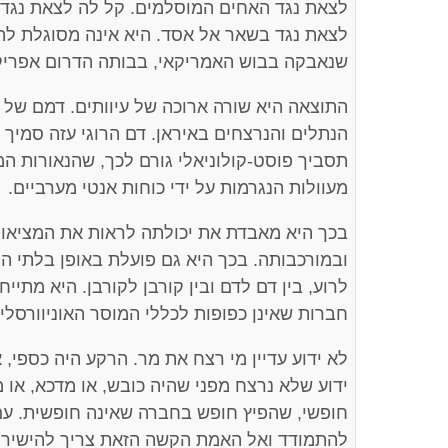
לצאת נגד האחים המוסלמים. קל לה לצאת נגד ב
לצאת נגד בשאר אל אסד. היא אינה מסוגלת להי
שנאבקה בבוש האמריקאי, בבותה הדרום אפריקא
התוצאה היא שורה ארוכה של עיוותים. דמם של 
הנתלים והנרצחים באיראן. דם הרוגי עזה סמיך 
תסביך פוסט-קולוניאלי גורם לכך, שהנאורות 
מעוולות הנגרמות על ידי כוחות אנטי מערביים.
בכך היא מאבדת את יכולתה לראות את המציאו
ובמורכבותה. בכך היא גם פועלת באופן בלתי הוג
לרוע, בין דם לדם ובין קורבן לקורבן. היא מתי
חברות שאינן כפופות לכללי המוסר האוניוורסלי.
לא ידוע עדיין מי רצח את מר. הרקע היה כספי, א
ידוע שלא נרצח מפני שהיה כובש, או מדכא, או
חופשי, שהפיץ חופש בחברה שאינה חופשית. ע
להתמודד ואל האמת הקשה הזאת צריך להישיר ע