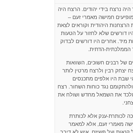
יה נרצח בידי יהודים. הרצח היה
מופיעים חמישה מאמרי זעם –
 הרצחנות היהודית וקוראים לצאת
ו דורשים שלא לחזור על הטעות
 מיד. אחרים היו דורשים לבדוק
 הממלכתית-הדתית.
ם של רבנים חשוכים, השוואות
צח יצחק רבין ולרצח מרטין לותר
אי שבת היו אלפים מתכנסים
ולהתקומם נגד כוחות השחור. רצח
מלכד את השמאל מחדש ושולח את
חני.
 זכה לכותרת-ענק אלא לכותרת
ישה מאמרי זעם, אלא למאמר
 קנאות ועל פשיזם. איש לא דיבר