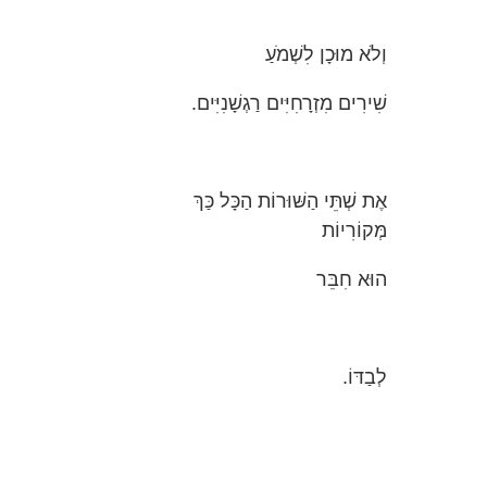
וְלֹא מוּכָן לִשְׁמֹעַ
שִׁירִים מִזְרָחִיִּים רַגְשָׁנִיִּים.
אֶת שְׁתֵּי הַשּׁוּרוֹת הַכָּל כַּךְ
מְּקוֹרִיוֹת
הוּא חִבֵּר
לְבַדּוֹ.