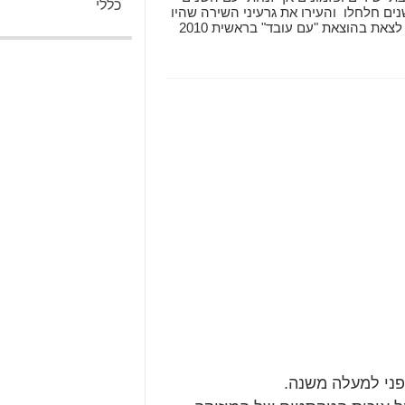
כללי
ים חלחלו והעירו את גרעיני השירה שהיו
רדומים בבטן האדמה. ספרי "אחרי זה" עומד לצאת בהוצאת "עם עובד" בראשית 2010
לפני למעלה משנה.