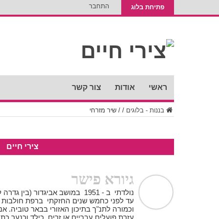
התחבר
פתיחת בלוג
ראשי
אודות
צור קשר
בננות - בלוגים
/
/
שיר מזרחי
צירי חיים
גיורא פישר
נולדתי ב - 1951 במושב אביגדור (בי
עד לפני כחמש שנים החזקתי ברפת חולבות ג
וכמורה לתנ"ך בתיכון האזורי בבאר טוביה. אנ
עזרת פועלים עבריים או זרים. כילד וכנער כת