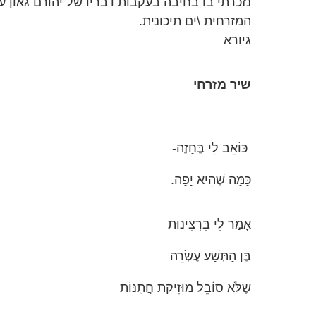
נזכרתי בו בחיבה בעקבות דבריו של יהורם גאון 
המזרחית \ים תיכונית.
גיורא
שיר מזרחי
כּוֹאֵב לִי בֶּחָזֶה-
כַּמָּה שֶׁהִיא יָפָה.
אָמַר לִי בִּרְצִינוּת
בֶּן הַתְּשַׁע עֶשְׂרֵה
שֶלֹּא סוֹבֵל מוּזִיקַת חֲתֻנּוֹת