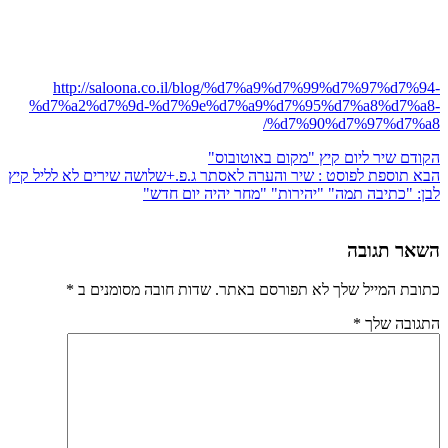
http://saloona.co.il/blog/%d7%a9%d7%99%d7%97%d7%94-
%d7%a2%d7%9d-%d7%9e%d7%a9%d7%95%d7%a8%d7%a8-
%d7%90%d7%97%d7%a8/
הקודם
שיר ליום קיץ "מקום באוטובוס"
הבא
תוספת לפוסט : שיר והערה לאסתר ג.פ.+שלושה שירים לא לליל קיץ
לבן: "כתיבה תמה" "יהירות" "מחר יהיה יום חדש"
השאר תגובה
כתובת המייל שלך לא תפורסם באתר. שדות חובה מסומנים ב
*
התגובה שלך
*