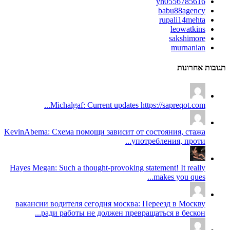
yh0556785616
babu88agency
rupali14mehta
leowatkins
sakshimore
murnanian
תגובות אחרונות
Michalgaf: Current updates https://sapreqot.com...
KevinAbema: Схема помощи зависит от состояния, стажа
употребления, проти...
Hayes Megan: Such a thought-provoking statement! It really
makes you ques...
вакансии водителя сегодня москва: Переезд в Москву
ради работы не должен превращаться в бескон...