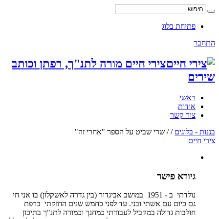
פתיחת בלוג
התחבר
צירי חיים מורה לתנ"ך, רפתן וכותב
שירים
ראשי
אודות
צור קשר
בננות - בלוגים
/
/
שרי שביט על הספר "אחרי זה"
צירי חיים
גיורא פישר
נולדתי ב - 1951 במושב אביגדור (בין גדרה לאשקלון) בו אני חי
גם כיום עם אשתי ובנַי. עד לפני כחמש שנים החזקתי ברפת
חולבות גדולה במקביל לעבודתי כמחנך וכמורה לתנ"ך בתיכון