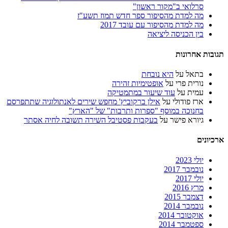
סרלואי ב"מקור ראשון"
מה למדת מהסיפור ספר חדש תמוז תשע"ז
מה למדת מהסיפור עם עובד 2017
בין הכניסה ליציאה
תגובות אחרונות
בתאל
על
היא נובחת
נורית פרי
על
אופטימיות זהירה
עמית
על
עוד שיעור במתמטיקה
ארז פודולי
על
אילן ברקוביץ' מחפש שירים לאנתולוגיה שתתפרסם
בחנוכה במוסף "ספרות ותרבות" של "הארץ"
גיורא פישר
על
בעקבות פסטיבל השירה תשובה לחיה אסתר
ארכיונים
יולי 2023
נובמבר 2017
יולי 2017
מרץ 2016
דצמבר 2015
נובמבר 2014
אוקטובר 2014
ספטמבר 2014