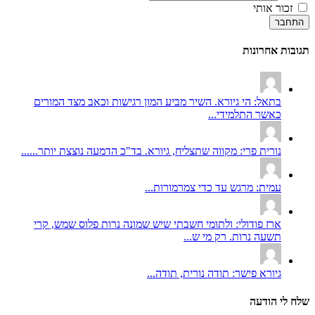
זכור אותי
התחבר
תגובות אחרונות
בתאל: הי גיורא. השיר מביע המון רגישות וכאב מצד המורים
כאשר התלמידי...
נורית פרי: מקווה שתצליח, גיורא. בד"כ הדמעה נוצצת יותר......
עמית: מרגש עד כדי צמרמורות...
ארז פודולי: ולתומי חשבתי שיש שמונה נרות פלוס שמש, קרי
תשעה נרות. רק מי ש...
גיורא פישר: תודה נורית, תודה...
שלח לי הודעה