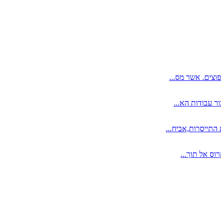
וצים. אשר מס...
ר עבודות הא...
התייסרות,אביח...
וס אל תוך...