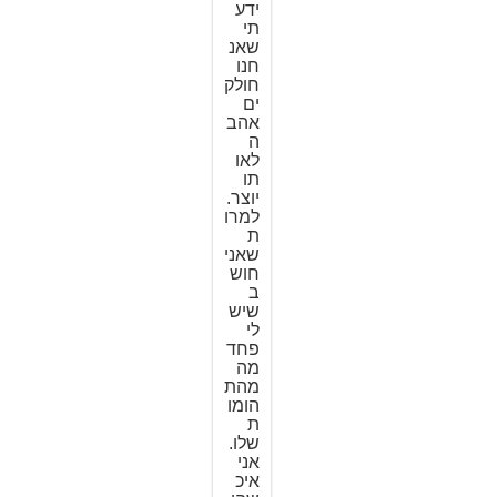
ידע
תי
שאנ
חנו
חולק
ים
אהב
ה
לאו
תו
יוצר.
למרו
ת
שאני
חוש
ב
שיש
לי
פחד
מה
מהת
הומו
ת
שלו.
אני
איכ