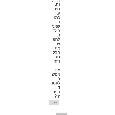
אליע
נה.
חיבו
ק.
כמו
בן
שאני
הולכ
ת
לחפ
ש
את
הבל
חסן
הזה
–
איך
אפש
ר
לעמו
ד
בפני
יך?
הגב