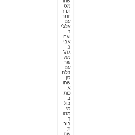
שהו
מס
תדר
יותר
עם
אלג'י
ר
ועם
אבי
ב
גדג'
מא
שר
עם
בלח
סן
שהו
א
כות
ב
בול
מי
מתו
ך
בורו
ת
שחו