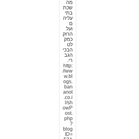
מה
שכת
בתי
עליה
ם
ועל
הרוק
כמק
לט
הבכי
הגב
רי.
http:
//ww
w.bl
ogs.
ban
anot
.co.i
l/sh
owP
ost.
php
?
blog
ID=