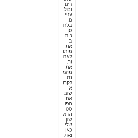
רים
ובול
עניי
ם.
בלח
סן
כות
ב
את
מותו
לאח
ור.
את
מוזמ
נת
לקרו
א
שוב
את
הפו
סט
הרא
שון
שלי
כאן
ואת