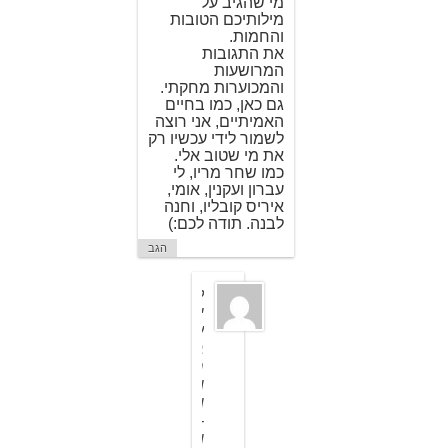
מי שהגיב על
מילותיכם הטובות
והחמות.
את התגובות
המרושעות
והמכוערות מחקתי.
גם כאן, כמו בחיים
האמיתיים, אני רוצה
לשמור לידי עכשיו רק
את מי שטוב אלי.
כמו שחר מריו, לי
עברון ועקנין, אומי,
איריס קובליו, וחנה
לבנה. תודה לכם:)
הגב
ל
י
ע
ב
ר
ו
ן
-
ו