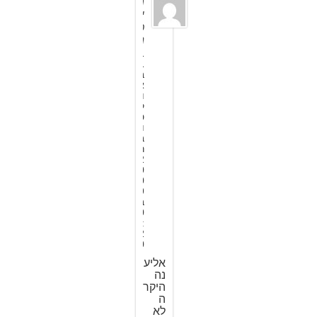
מ
י
כ
ה
1
1
ב
א
ו
ק
ט
ו
ב
ר
2
0
0
9
ב
0
:
2
0
אליע
נה
היקר
ה
לא