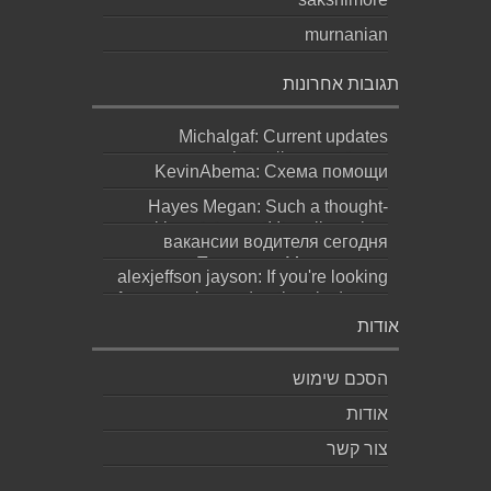
murnanian
תגובות אחרונות
Michalgaf: Current updates
https://sapreqot.com...
KevinAbema: Схема помощи
зависит от состояния, стажа
Hayes Megan: Such a thought-
употребления, проти...
provoking statement! It really makes
вакансии водителя сегодня
you ques...
москва: Переезд в Москву ради
alexjeffson jayson: If you're looking
работы не должен превращаться
for a genuine and authentic degree
в бескон...
(bachel...
אודות
הסכם שימוש
אודות
צור קשר