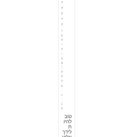
ע
ק
נ
י
ן
6
ב
ס
פ
ט
מ
ב
ר
2
0
0
9
ב
1
6
:
3
0
טוב
להיו
ת
לידך