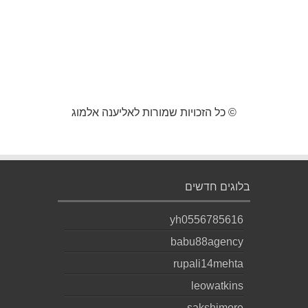
© כל הזכויות שמורות לאליענה אלמוג
בלוגים חדשים
yh0556785616
babu88agency
rupali14mehta
leowatkins
sakshimore