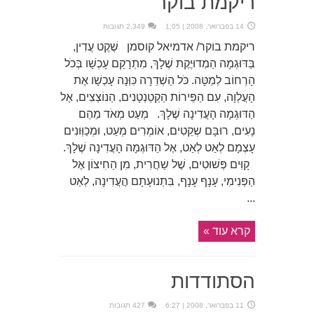
ריקמת בוקר
14 בפברואר, 2008 | 1:05
2,349 תגובות
ריקמת בוקר/ אדמיאל קוסמן שֶׁקֶט עֲדִין,
בַּדּוּגְמָה הַמְדוּיֶקֶת שֶׁלָךְ, מִתְרָקֵם עָכְשָׁו בְּכֹל
הָרְחוֹב לְמַטָּה. כֹּל הַשְׁדֵרָה כִּוְּנָה עָכְשָׁו אֶת
הָעֲלְוָה, עִם הַפֵּירוֹת הַקְטַנְטָנִים, הַנוֹצְצִים, אֶל
הַדּוּגְמָה הָעֲדִינָה שֶׁלָךְ. מְעַט מְאֹד מֵהֵם
נָעִים, רוּבָּם שְקֵטִים, אוֹמְרִים מְעַט, וּמְכַוְּונִים
עָצְמָם לְאַט לְאַט, אֶל הַדּוּגְמָה הָעֲדִינָה שֶׁלָךְ.
קָוִּים פְּשׁוּטִים, שֶׁל שַחֲרִית, מִן הַחִיצוֹן אֶל
הַפְּנִימִי, עָנָף עָנָף, בִּתְנוּעָתָם הֲעֲדִינָה, לְאַט
...
קרא עוד »
הסתודדות
11 בפברואר, 2008 | 6:27
427 תגובות