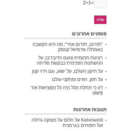
2+1=
פוסטים אחרונים
"תזרום, תזרום אחי": מה היא הקשבה
באמת?/ אדמיאל קוסמן
רצינות תהומית וטעם הדובדבן: על
ההִשתנות הפנימית כבקשת סליחה
על תיקון העולם, על ישוע, וגם וידוי קטן
על חזון, חוזים ומתקני-עולם
דַּע כִּי תְּחִלַת הַכֹּל הָיָה כֹּל הַמְּצִיאוּת אוֹר
פָּשׁוּט
תגובות אחרונות
Kelvinenlit
על
חלום על מצוקה גדולה
ועל תפוחים בגרמנית