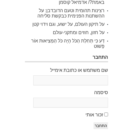
באמת?/ אדמיאל קוסמן
רצינות תהומית וטעם הדובדבן: על
ההִשתנות הפנימית כבקשת סליחה
על תיקון העולם, על ישוע, וגם וידוי קטן
על חזון, חוזים ומתקני-עולם
דַּע כִּי תְּחִלַת הַכֹּל הָיָה כֹּל הַמְּצִיאוּת אוֹר
פָּשׁוּט
התחבר
שם משתמש או כתובת אימייל
סיסמה
זכור אותי
התחבר