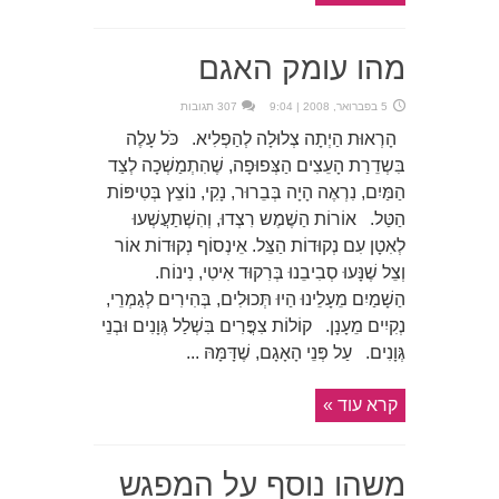
מהו עומק האגם
5 בפברואר, 2008 | 9:04
307 תגובות
הָרְאוּת הַיְתָה צְלוּלָה לְהַפְלִיא. כֹּל עָלֶה
בִּשְדֵרַת הָעֵצִים הַצְּפוּפָה, שֶׁהִתְמַשְׁכָה לְצַד
הַמַּיִם, נִרְאֶה הָיָה בְּבֵרוּר, נָקִי, נוֹצֵץ בְּטִיפּוֹת
הַטַּל. אוֹרוֹת הַשֶׁמֶש רִצְדוּ, וְהִשְׁתַעֲשְׁעוּ
לְאִטָן עִם נְקוּדוֹת הַצֵּל. אֵינְסוֹף נְקוּדוֹת אוֹר
וְצֵל שֶׁנָּעוּ סְבִיבֵנוּ בְּרִקוּד אִיטִי, נִינוֹח.
הַשָׁמַיִם מֵעָלֵינוּ הַיוּ תְּכוּלִים, בְּהִירִים לְגַמְרֵי,
נְקִיִים מֵעָנָן. קוֹלוֹת צִפֳּרִים בִּשְׁלַל גְּוָנִים וּבְנֵי
גְּוָנִים. עַל פְּנֵי הָאָגָם, שֶׁדָּמָּהּ ...
קרא עוד »
משהו נוסף על המפגש