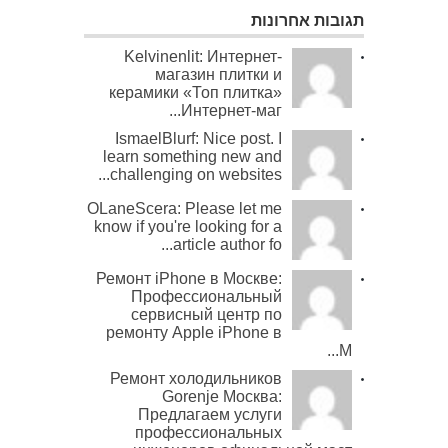
תגובות אחרונות
Kelvinenlit: Интернет-
магазин плитки и
керамики «Топ плитка»
Интернет-маг...
IsmaelBlurf: Nice post. I
learn something new and
challenging on websites...
OLaneScera: Please let me
know if you're looking for a
article author fo...
Ремонт iPhone в Москве:
Профессиональный
сервисный центр по
ремонту Apple iPhone в
М...
Ремонт холодильников
Gorenje Москва:
Предлагаем услуги
профессиональных