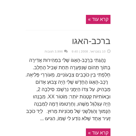
קרא עוד »
ברכב-האגו
10 בפברואר, 2008 | 9:40
3,996 תגובות
נָהֲגְתִי בְּרֶכֶב-הָאֶגּוֹ שֶׁלִּי בִּמְהִירוּת אֲדִּירָה
בְּתוֹךְ תְּהוֹם שֶׁנִּפְעָרָה תַּחַת שְׁבִיל הֶחָלָב.
חָלַפְתִי בֵּין כּוֹכָבִים צִבְעוֹנִיִים, מְעוֹרְרֵי פְּלִיאָה.
רֶכֶב-הָאֶגּוֹ הֶחָדָשׁ שֶׁלִּי הָיָה צָבוּעַ אָדוֹם
מַבְהִיק. עַל צִדּוֹ הַיְּמָנִי נִרְשָׁם: סִילְבָה 2,
וּבְאוֹתִיּוֹת קְטָנוֹת יוֹתֵר: מוֹטוֹר XX. מִבְנֵהוּ
הָיָה עַגַּלְגַּל מַשֶּׁהוּ, וְחַרְטוּמוֹ דָּמָה לַמִּבְנֵה
הַנָּמוּךְ וְהַגַּלְשָׁנִי שֶׁל מְכוֹנִיוֹת מֵרוּץ. לְיָד כּוֹכַב
זָעִיר אֶחָד שֶׁלֹּא נוֹדַע לִי שְׁמוֹ, הִגִיעוּ ...
קרא עוד »