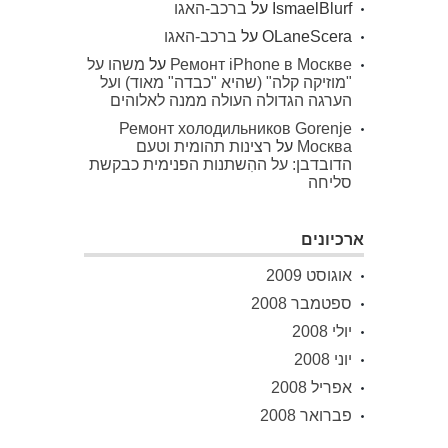
IsmaelBlurf
על
ברכב-האגו
OLaneScera
על
ברכב-האגו
Ремонт iPhone в Москве
על
משהו על
"מוזיקה קלה" (שהיא "כבדה" מאוד) ועל
הערגה הגדולה העולה ממנה לאלוהים
Ремонт холодильников Gorenje
Москва
על
רצינות תהומית וטעם
הדובדבן: על ההִשתנות הפנימית כבקשת
סליחה
ארכיונים
אוגוסט 2009
ספטמבר 2008
יולי 2008
יוני 2008
אפריל 2008
פברואר 2008