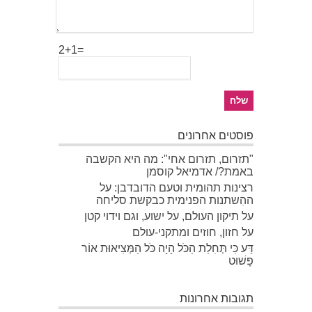
2+1=
פוסטים אחרונים
"תזרום, תזרום אחי": מה היא הקשבה
באמת?/ אדמיאל קוסמן
רצינות תהומית וטעם הדובדבן: על
ההִשתנות הפנימית כבקשת סליחה
על תיקון העולם, על ישוע, וגם וידוי קטן
על חזון, חוזים ומתקני-עולם
דַּע כִּי תְּחִלַת הַכֹּל הָיָה כֹּל הַמְּצִיאוּת אוֹר
פָּשׁוּט
תגובות אחרונות