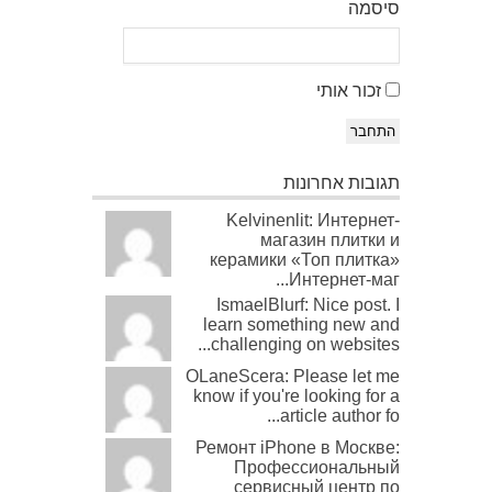
סיסמה
זכור אותי
התחבר
תגובות אחרונות
Kelvinenlit: Интернет-
магазин плитки и
керамики «Топ плитка»
Интернет-маг...
IsmaelBlurf: Nice post. I
learn something new and
challenging on websites...
OLaneScera: Please let me
know if you're looking for a
article author fo...
Ремонт iPhone в Москве:
Профессиональный
сервисный центр по