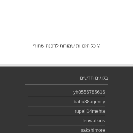
© כל הזכויות שמורות לדפנה שחורי
בלוגים חדשים
yh0556785616
babu88agency
rupali14mehta
leowatkins
sakshimore