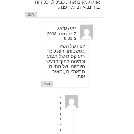
אותו למקום אחר, כביכול. וככה זה
בחיים. אהבתי, דפנה.
הגב
חנה טואג
7 בדצמבר 2008
ב 8:33
יופיו של השיר
בפשטותו, הוא לוכד
רגע קסום של געגוע
וכמיהה בתוך הרעש
היומיומי של החיים
הבאנליים ,ומאיר
אותו
הגב
ד
פ
נ
ה
ש
ח
ו