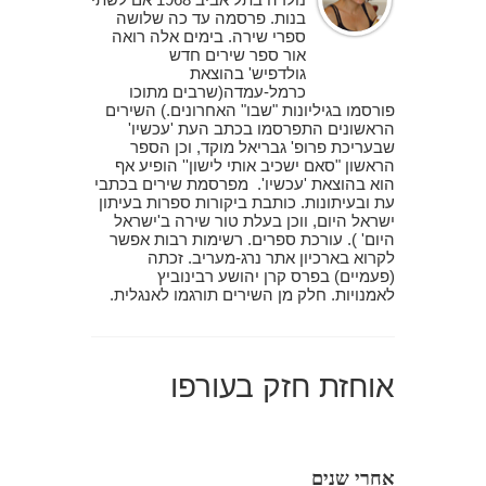
בנות. פרסמה עד כה שלושה
ספרי שירה. בימים אלה רואה
אור ספר שירים חדש
גולדפיש' בהוצאת
כרמל-עמדה(שרבים מתוכו
פורסמו בגיליונות "שבו" האחרונים.) השירים
הראשונים התפרסמו בכתב העת 'עכשיו'
שבעריכת פרופ' גבריאל מוקד, וכן הספר
הראשון "סאם ישכיב אותי לישון'' הופיע אף
הוא בהוצאת 'עכשיו'. מפרסמת שירים בכתבי
עת ובעיתונות. כותבת ביקורות ספרות בעיתון
ישראל היום, ווכן בעלת טור שירה ב'ישראל
היום' ). עורכת ספרים. רשימות רבות אפשר
לקרוא בארכיון אתר נרג-מעריב. זכתה
(פעמיים) בפרס קרן יהושע רבינוביץ
לאמנויות. חלק מן השירים תורגמו לאנגלית.
אוחזת חזק בעורפו
אחרי שנים