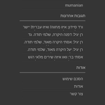
murnanian
תגובות אחרונות
ורד סיידון: איזו מחווה! ואיזו עברית! יישר
כוח לכותב ולאהובתו :) שבת שלום...
רן יגיל: דפנה היקרה, שלמי תודה. גד
הוא אכן משורר איכותי ביותר. אמסור...
רן יגיל: אסתי היקרה מאוד, שלמי תודה.
ניכר כי השירים דיברו לליבך. אמסו...
רן יגיל: יעל היקרה מאוד, שלמי תודה.
אמסור לגד. שבת שלום. רן...
אסתי בר: וואו איזה שירים מלאי רגש
ותשוקה לאהובה ולאהבה הגדולה
ה,בלתי...
אודות
הסכם שימוש
אודות
צור קשר