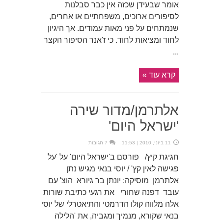
אומר שבעידן שכזה אין כבר סבלנות
לסיפורים ארוכים, משפחתיים או אחרים,
שנמתחים על פני מאות עמודים. אך היגיון
לחוד ומציאות לחוד. כי ז'אנר הסיפור הקצר
...
קרא עוד »
אלתרמן/מדור שירה
'ישראל היום'
11 ביוני, 2010 | 11:53
7 תגובות
חגיגת קיץ/ פורסם ב'ישראל היום' על 'על
פגישה לאין קץ' / יוסי בנאי מגיש נתן
אלתרמן מוסיקה: יונתן בר גיורא הוצ' עם
עובד דפנה שחורי את רגעי כתיבת שורות
אלה מלווה קולו הדרמטי והתיאטרלי של יוסי
בנאי שקורא, מנמיך ומגביה, את 'הלילה