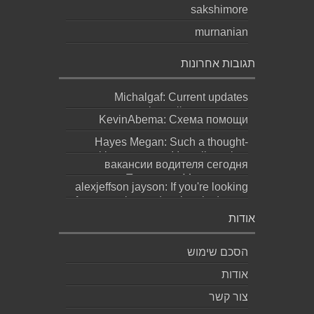
sakshimore
murnanian
תגובות אחרונות
Michalgaf: Current updates
https://sapreqot.com...
KevinAbema: Схема помощи
зависит от состояния, стажа
Hayes Megan: Such a thought-
употребления, проти...
provoking statement! It really makes
вакансии водителя сегодня
you ques...
москва: Переезд в Москву ради
alexjeffson jayson: If you're looking
работы не должен превращаться
for a genuine and authentic degree
в бескон...
(bachel...
אודות
הסכם שימוש
אודות
צור קשר