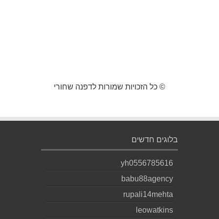
© כל הזכויות שמורות לדפנה שחורי
בלוגים חדשים
yh0556785616
babu88agency
rupali14mehta
leowatkins