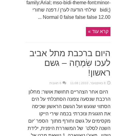
family:Arial; mso-bidi-theme-font:minor-
bidi;} שילחי הודעה לערן / דפנה שחורי
12.00 Normal 0 false false false ...
קרא עוד »
היום ברכבת מתל אביב
לעכו שִׂמְחָה – גשם
ראשון!
8 באוקטובר, 2010 | 11:08
6 תגובות
היום אחר הצהריים תחושת אושר: מחלון
הרכבת שנסעה צפונה הסתכלתי על הים
הסתווי שגעש ועל הגשם הראשון שכיסה
את הזגוגית ונזכרתי בכמה שירי הייקו
מקסימים על גשם וחורף מתוך הספר 'יום
השנה לסלט' של המשוררת היפנית, ילידת
טוקיו , מאצ'י טאווארה. 1 נושאת מבט אל