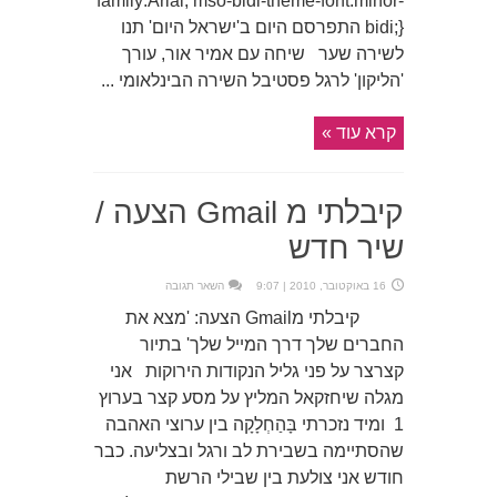
family:Arial; mso-bidi-theme-font:minor-
bidi;} התפרסם היום ב'ישראל היום' תנו
לשירה שער שיחה עם אמיר אור, עורך
'הליקון' לרגל פסטיבל השירה הבינלאומי ...
קרא עוד »
קיבלתי מ Gmail הצעה /
שיר חדש
16 באוקטובר, 2010 | 9:07
השאר תגובה
קיבלתי מGmail הצעה: 'מצא את
החברים שלך דרך המייל שלך' בתיור
קצרצר על פני גליל הנקודות הירוקות אני
מגלה שיחזקאל המליץ על מסע קצר בערוץ
1 ומיד נזכרתי בָּהַחְלָקָה בין ערוצי האהבה
שהסתיימה בשבירת לב ורגל ובצליעה. כבר
חודש אני צולעת בין שבילי הרשת