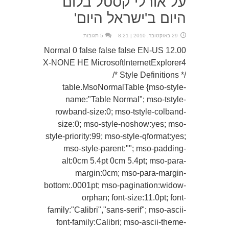
על אורלי קסטל בלום
היום ב'ישראל היום'
29 באוקטובר, 2010 | 8:21
5 תגובות
12.00 Normal 0 false false false EN-US
X-NONE HE MicrosoftInternetExplorer4
/* Style Definitions */
table.MsoNormalTable {mso-style-
name:"Table Normal"; mso-tstyle-
rowband-size:0; mso-tstyle-colband-
size:0; mso-style-noshow:yes; mso-
style-priority:99; mso-style-qformat:yes;
mso-style-parent:""; mso-padding-
alt:0cm 5.4pt 0cm 5.4pt; mso-para-
margin:0cm; mso-para-margin-
bottom:.0001pt; mso-pagination:widow-
orphan; font-size:11.0pt; font-
family:"Calibri","sans-serif"; mso-ascii-
font-family:Calibri; mso-ascii-theme-