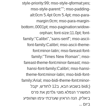
style-priority:99; mso-style-qformat:yes;
mso-style-parent:""; mso-padding-
alt:0cm 5.4pt 0cm 5.4pt; mso-para-
margin:0cm; mso-para-margin-
bottom:.0001pt; mso-pagination:widow-
orphan; font-size:11.0pt; font-
family:"Calibri","sans-serif"; mso-ascii-
font-family:Calibri; mso-ascii-theme-
font:minor-latin; mso-fareast-font-
family:"Times New Roman"; mso-
fareast-theme-font:minor-fareast; mso-
hansi-font-family:Calibri; mso-hansi-
theme-font:minor-latin; mso-bidi-font-
family:Arial; mso-bidi-theme-font:minor-
bidi;} בשבוע הבא, ב12 לחודש, יקבל
המשורר הנפלא מוטי גלדמן את פרס
ביאליק. הנה הראיון שערכתי עימו ושהופיע
ביום ...