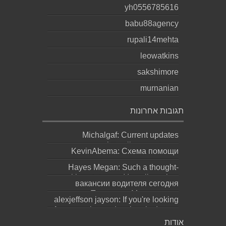
yh0556785616
babu88agency
rupali14mehta
leowatkins
sakshimore
murnanian
תגובות אחרונות
Michalgaf: Current updates
https://sapreqot.com...
KevinAbema: Схема помощи
зависит от состояния, стажа
Hayes Megan: Such a thought-
употребления, проти...
provoking statement! It really makes
вакансии водителя сегодня
you ques...
москва: Переезд в Москву ради
alexjeffson jayson: If you're looking
работы не должен превращаться
for a genuine and authentic degree
в бескон...
(bachel...
אודות