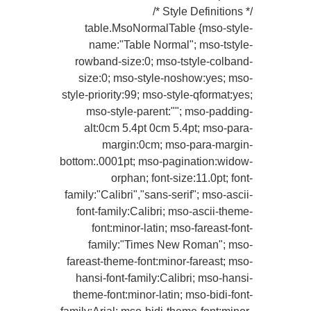
/* Style Definitions */
table.MsoNormalTable {mso-style-
name:"Table Normal"; mso-tstyle-
rowband-size:0; mso-tstyle-colband-
size:0; mso-style-noshow:yes; mso-
style-priority:99; mso-style-qformat:yes;
mso-style-parent:""; mso-padding-
alt:0cm 5.4pt 0cm 5.4pt; mso-para-
margin:0cm; mso-para-margin-
bottom:.0001pt; mso-pagination:widow-
orphan; font-size:11.0pt; font-
family:"Calibri","sans-serif"; mso-ascii-
font-family:Calibri; mso-ascii-theme-
font:minor-latin; mso-fareast-font-
family:"Times New Roman"; mso-
fareast-theme-font:minor-fareast; mso-
hansi-font-family:Calibri; mso-hansi-
theme-font:minor-latin; mso-bidi-font-