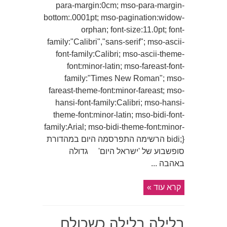
para-margin:0cm; mso-para-margin-
bottom:.0001pt; mso-pagination:widow-
orphan; font-size:11.0pt; font-
family:"Calibri","sans-serif"; mso-ascii-
font-family:Calibri; mso-ascii-theme-
font:minor-latin; mso-fareast-font-
family:"Times New Roman"; mso-
fareast-theme-font:minor-fareast; mso-
hansi-font-family:Calibri; mso-hansi-
theme-font:minor-latin; mso-bidi-font-
family:Arial; mso-bidi-theme-font:minor-
bidi;} הרשימה התפרסמה היום במהדורת
סופשבוע של 'ישראל היום' גדולה
באהבה ...
קרא עוד »
בלילה בלילה כשכולם