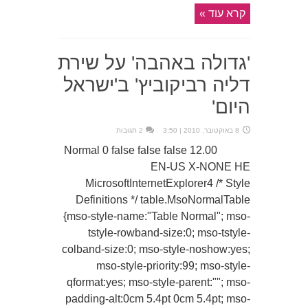
קרא עוד »
'גדולה באהבה' על שירת
דליה רביקוביץ' ב'ישראל
היום'
8 באוקטובר, 2010 | 3:50
2 תגובות
12.00 Normal 0 false false false
EN-US X-NONE HE
MicrosoftInternetExplorer4 /* Style
Definitions */ table.MsoNormalTable
{mso-style-name:"Table Normal"; mso-
tstyle-rowband-size:0; mso-tstyle-
colband-size:0; mso-style-noshow:yes;
mso-style-priority:99; mso-style-
qformat:yes; mso-style-parent:""; mso-
padding-alt:0cm 5.4pt 0cm 5.4pt; mso-