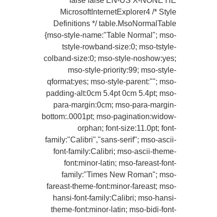
false false EN-US X-NONE HE
MicrosoftInternetExplorer4 /* Style
Definitions */ table.MsoNormalTable
{mso-style-name:"Table Normal"; mso-
tstyle-rowband-size:0; mso-tstyle-
colband-size:0; mso-style-noshow:yes;
mso-style-priority:99; mso-style-
qformat:yes; mso-style-parent:""; mso-
padding-alt:0cm 5.4pt 0cm 5.4pt; mso-
para-margin:0cm; mso-para-margin-
bottom:.0001pt; mso-pagination:widow-
orphan; font-size:11.0pt; font-
family:"Calibri","sans-serif"; mso-ascii-
font-family:Calibri; mso-ascii-theme-
font:minor-latin; mso-fareast-font-
family:"Times New Roman"; mso-
fareast-theme-font:minor-fareast; mso-
hansi-font-family:Calibri; mso-hansi-
theme-font:minor-latin; mso-bidi-font-