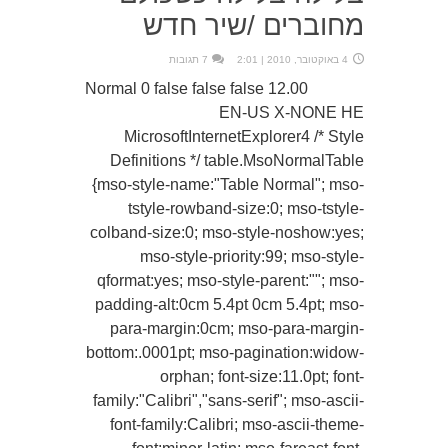
מחוברים /שיר חדש
4 באוקטובר, 2010 | 2:01
7 תגובות
12.00 Normal 0 false false false
EN-US X-NONE HE
MicrosoftInternetExplorer4 /* Style
Definitions */ table.MsoNormalTable
{mso-style-name:"Table Normal"; mso-
tstyle-rowband-size:0; mso-tstyle-
colband-size:0; mso-style-noshow:yes;
mso-style-priority:99; mso-style-
qformat:yes; mso-style-parent:""; mso-
padding-alt:0cm 5.4pt 0cm 5.4pt; mso-
para-margin:0cm; mso-para-margin-
bottom:.0001pt; mso-pagination:widow-
orphan; font-size:11.0pt; font-
family:"Calibri","sans-serif"; mso-ascii-
font-family:Calibri; mso-ascii-theme-