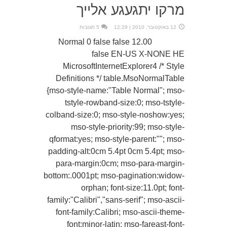
מרקו יתגעגע אלייך
12 באוקטובר, 2010 | 12:29
5 תגובות
12.00 Normal 0 false false
false EN-US X-NONE HE
MicrosoftInternetExplorer4 /* Style
Definitions */ table.MsoNormalTable
{mso-style-name:"Table Normal"; mso-
tstyle-rowband-size:0; mso-tstyle-
colband-size:0; mso-style-noshow:yes;
mso-style-priority:99; mso-style-
qformat:yes; mso-style-parent:""; mso-
padding-alt:0cm 5.4pt 0cm 5.4pt; mso-
para-margin:0cm; mso-para-margin-
bottom:.0001pt; mso-pagination:widow-
orphan; font-size:11.0pt; font-
family:"Calibri","sans-serif"; mso-ascii-
font-family:Calibri; mso-ascii-theme-
font:minor-latin; mso-fareast-font-