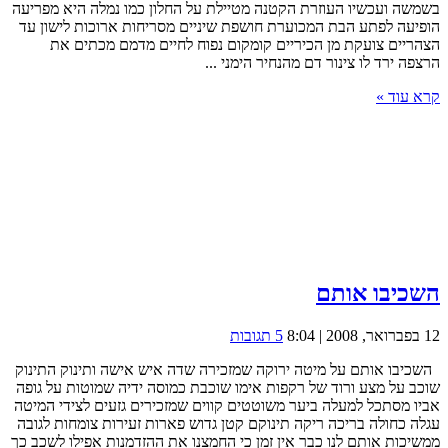
בשמשה ועכשיו העוזרת הקטנה מטיילת על החלון כמו נמלה היא מפריעה
הופיעה לפתע הבת המכוערת חושפת שיניים מסריחות ארוכות לישון עד
הצהריים צועקת מן הכיריים קומקום נפוח לחיים מדמם מכתים את
הרצפה ירד לו צינור דם מהנחיר הימני ...
קרא עוד »
השכיבו אותם
12 בפברואר, 2008 | 8:04
5 תגובות
השכיבו אותם על מיטה ירוקה שמזכירה שדה איש אישה ותינוק התינוק
שוכב על מצע ורוד של רקפות אימו שוכבת כמוסה ידיה שמוטות על גופה
אביו מסתכל למעלה ביער משוטטים קווים שמזכירים גזעים לצידי המיטה
עגלה כחולה בריכה ריקה תינוקם קטן גדוש פארות זעירות צומחות לגובה
ממשיכות אותם לנו כבר אין זמן כי החמצנו את ההזדמנות אפילו לשכב כך