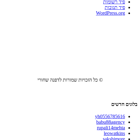
פיד רשומות
פיד תגובות
WordPress.org
© כל הזכויות שמורות לדפנה שחורי
בלוגים חדשים
yh0556785616
babu88agency
rupali14mehta
leowatkins
sakshimore