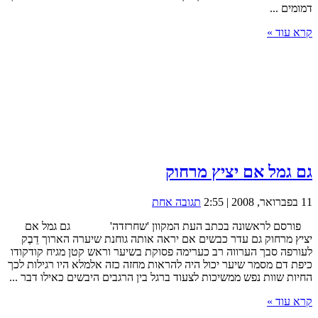
דמומים ...
קרא עוד »
גם גמל אם יציץ מרחוק
11 בפברואר, 2008 | 2:55
תגובה אחת
פורסם לראשונה בכתב העת המקוון 'שחרזדה' גם גמל אם
יציץ מרחוק גם עדר כבשים אם יראה אותה גוחנת שיערה הארוך דֵבֶק
לעורפה סבך הערווה רב כערימה פסוקת בשיער וראש קטן מגיח קודקודו
כיפת דם מסמר שיער יכול היה להראות מחזה כזה אלמלא היו רגילות לכך
החיות שוות נפש ממשיכות לצעוד ברגל בין הרגבים היבשים כאילו דבר ...
קרא עוד »