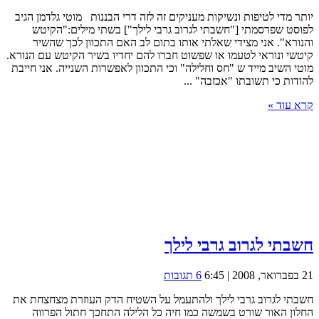
יותר מדי לטיפות ונשיקות מעניקים זה לזה דרי הבננות מוטי גלדמן הגיב
לפוסט שפרסמתי ["חשבתי לגרוב גרבי לילך"] בשתי מילים:"הקיטש
והנורא". אני מצידי שאלתי אותו בתום לב האם התכוון לכך שהשיר
קיטשי ונוראי לטעמו או שפשוט חברו להם יחדיו בשיר הקיטש עם הנורא.
מוטי השיב מייד ש "חס וחלילה" וכי התכוון לאפשרות השנייה. אני חייבת
להודות כי תשובתו "אכזבה" ...
קרא עוד »
חשבתי לגרוב גרבי לילך
21 בפברואר, 2008 | 6:45
6 תגובות
חשבתי לגרוב גרבי לילך ולהתעמל על השטיח הדק העוזרת מצחצחת את
החלון האור שורט בשמשה כמו חיה כל הלילה התחכך חתול הפרווה