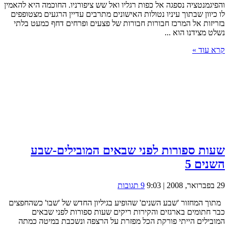
והפיגמנטציה נספגה אל כפות רגליו ואל שש ציפורניו. החוכמה היא להאמין
לו כיוון שבתוך עיניו נטולות האישונים מתרבים עדיין הרגעים מצטופפים
בזריזות אל המרכז חבורות חבורות של פצעים ופרחים דחף כמעט בלתי
נשלט מצידנו הוא ...
קרא עוד »
שעות ספורות לפני שבאים המובילים-שבע
השנים 5
29 בפברואר, 2008 | 9:03
9 תגובות
מתוך המחזור 'שבע השנים' שהופיע בגיליון החדש של 'שבו' כשהחפצים
כבר חתומים בארגזים והקירות ריקים שעות ספורות לפני שבאים
המובילים הייתי פורקת הכל מפזרת על הרצפה ונשכבת במיטה כמתה