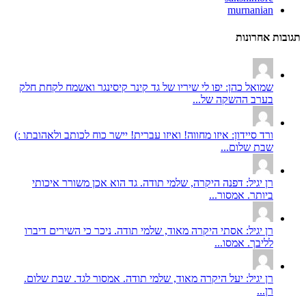
murnanian
תגובות אחרונות
שמואל כהן: יפו לי שיריו של גד קינר קיסינגר ואשמח לקחת חלק
בערב ההשקה של...
ורד סיידון: איזו מחווה! ואיזו עברית! יישר כוח לכותב ולאהובתו :)
שבת שלום...
רן יגיל: דפנה היקרה, שלמי תודה. גד הוא אכן משורר איכותי
ביותר. אמסור...
רן יגיל: אסתי היקרה מאוד, שלמי תודה. ניכר כי השירים דיברו
לליבך. אמסו...
רן יגיל: יעל היקרה מאוד, שלמי תודה. אמסור לגד. שבת שלום.
רן...