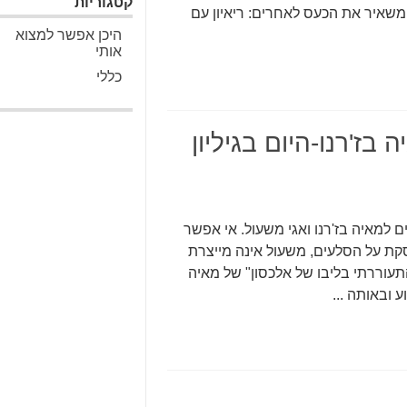
קטגוריות
http://www.nrg.co.il/online/47/ART1/923/392.htm משאיר את הכעס לאחרים: ריאיון עם
היכן אפשר למצוא
אותי
כללי
בז'רנו-היום בגיליון
איה בז'רנו ואגי משעול. אי אפשר
קת על הסלעים, משעול אינה מייצרת
וררתי בליבו של אלכסון" של מאיה
 ובאותה ...