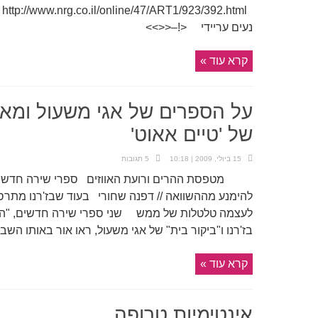
l
נעים עריידי <!–<<>>
קרא עוד »
על הספרים של אגי משעול ומאיה 
של 'טיים אאוט'
15 ביולי, 2009 | 10:18
5 תגובות
מטפסת ההרים ורועת האווזים ספרי שירה חדשים למ
להימנע מההשוואה // דפנה שחורי בעוד שבז'רנו מתרס
לעצמה טלטלות של ממש שני ספרי שירה חדשים, "התע
בז'רנו ו"ביקור בית" של אגי משעול, ראו אור באותו השבוע
קרא עוד »
אינטימיות טרופה