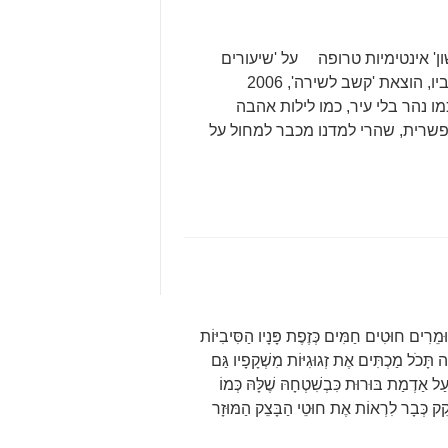
אינטימיות טרופה על 'שיעורים
באינטימיות', לואיס גרסייה מונטרו, מספרדית: שלמה אביו, הוצאת 'קשב לשירה', 2006
ו נהר בלי עיר, כמו לילות אהבה
רית, שהרי למדנו מכבר למחול על
וּמֵרִים חוּטִים חַמִּים כְּזֶפֶת פָּנָיו הַסִּיבִיּוֹת
 תָּכֹל מַכְתִּים אֶת זְגוּגִיּוֹת מִשְׁקָפָיו גַּם
ַל אַדְמַת בּוּרוּת כִּבְשִׁטְחָהּ שֶׁלָּהּ כְּמוֹ
וֹקֵק כְּבָר לִרְאוֹת אֶת חוּטֵי הַבָּצֵק הַמּוּזָר