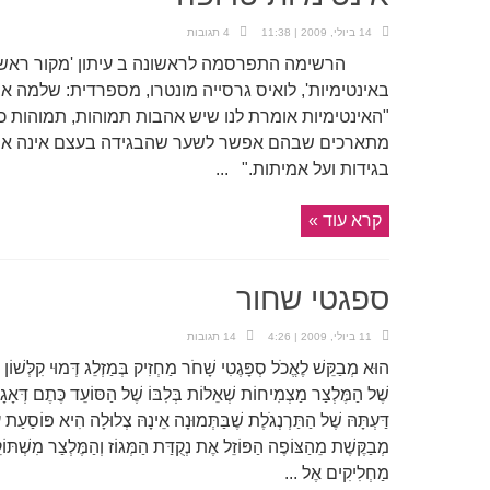
14 ביולי, 2009 | 11:38
4 תגובות
הרשימה התפרסמה לראשונה ב עיתון 'מקור ראשון' 
"האינטימיות אומרת לנו שיש אהבות תמוהות, תמוהות כמ
מתארכים שבהם אפשר לשער שהבגידה בעצם אינה אפש
בגידות ועל אמיתות." ...
קרא עוד »
ספגטי שחור
11 ביולי, 2009 | 4:26
14 תגובות
הוּא מְבַקֵּשׁ לֶאֱכֹל סְפָּגֶטִי שָׁחֹר מַחְזִיק בְּמַזְלֵג דְּמוּי קִלְּשׁוֹן 
שֶׁל הַמֶּלְצַר מַצְמִיחוֹת שְׁאֵלוֹת בְּלִבּוֹ שֶׁל הַסּוֹעֵד כֶּתֶם דְּאָגָה
דַּעְתָּהּ שֶׁל הַתַּרְנְגֹלֶת שֶׁבַּתְּמוּנָה אֵינָהּ צְלוּלָה הִיא פּוֹסַעַת ע
מְבַקֶּשֶׁת מֵהַצּוֹפֶה הַפּוֹזֵל אֶת נְקֻדַּת הַמְּגוֹז וְהַמֶּלְצַר מִשְׁתּ
מַחְלִיקִים אֶל ...