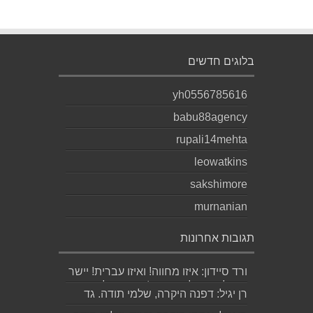
בלוגים חדשים
yh0556785616
babu88agency
rupali14mehta
leowatkins
sakshimore
murnanian
תגובות אחרונות
ורד סיידון: איזו מחווה! ואיזו עברית! יישר
כוח לכותב ולאהובתו :) שבת שלום...
רן יגיל: דפנה היקרה, שלמי תודה. גד
הוא אכן משורר איכותי ביותר. אמסור...