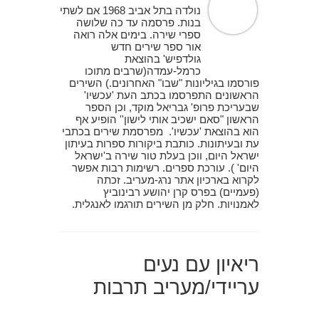
נולדה בתל אביב 1968 אם לשתי
בנות. פרסמה עד כה שלושה
ספרי שירה. בימים אלה רואה
אור ספר שירים חדש
גולדפיש' בהוצאת
כרמל-עמדה(שרבים מתוכו
פורסמו בגיליונות "שבו" האחרונים.) השירים
הראשונים התפרסמו בכתב העת 'עכשיו'
שבעריכת פרופ' גבריאל מוקד, וכן הספר
הראשון "סאם ישכיב אותי לישון'' הופיע אף
הוא בהוצאת 'עכשיו'. מפרסמת שירים בכתבי
עת ובעיתונות. כותבת ביקורות ספרות בעיתון
ישראל היום, ווכן בעלת טור שירה ב'ישראל
היום' ). עורכת ספרים. רשימות רבות אפשר
לקרוא בארכיון אתר נרג-מעריב. זכתה
(פעמיים) בפרס קרן יהושע רבינוביץ
לאמנויות. חלק מן השירים תורגמו לאנגלית.
ריאיון עם נעים
עריידי/מעריב תרבות