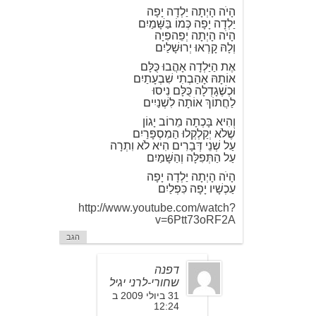
הָיֹה הָיְתָה יַלְדָה יָפָה
יַלְדָה יָפָה כְּמוֹ בַּשָּׁמַיִם
הָיֹה הָיְתָה יְפֵהפִיָה
וְלָהּ קָרְאוּ יְרוּשָׁלַיִם
אֶת הַיַּלְדָה אָהֲבוּ כֻּלָּם
אוֹתָהּ אָהַבְתִי שִׁבְעָתַיִם
וּכְשֶׁגָדְלָה כֻּלָּם נִיסוּ
לַחֲתוֹךְ אוֹתָה לִשְׁנַיִים
וְהִיא בָּכְתָה מֵרוֹב יָגוֹן
שֶׁלֹא יְקַלְקְלוּ הַמִסְפָּרַיִם
עַל שְׁנֵי דְּבָרִים הִיא לֹא וִתְרָה
עַל הַתְּפִלָּה וְהַשָּׁמַיִם
הָיֹה הָיְתָה יַלְדָה יָפָה
עַכְשָׁיו יָפָה כִּפְלַיִם
http://www.youtube.com/watch?
v=6Ptt73oRF2A
הגב
דפנה
שחורי-לרני יגיל
31 ביולי 2009 ב
12:24