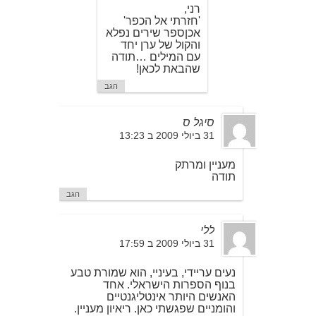
רני,
'חזרתי אל הכפר'
אכןספר שירים נפלא
והקול של ערן יחד
עם המילים …תודה
שהבאת לכאן!
הגב
סיגל ס
31 ביולי 2009 ב 13:23
מעניין ומרתק
תודה
הגב
ללי
31 ביולי 2009 ב 17:59
נעים עריידי, בעיניי, הוא שמורת טבע
בנוף הספרות הישראלי. אחד
האנשים היותר אינטליגנטיים
והומניים שפגשתי כאן. ריאיון מעניין.