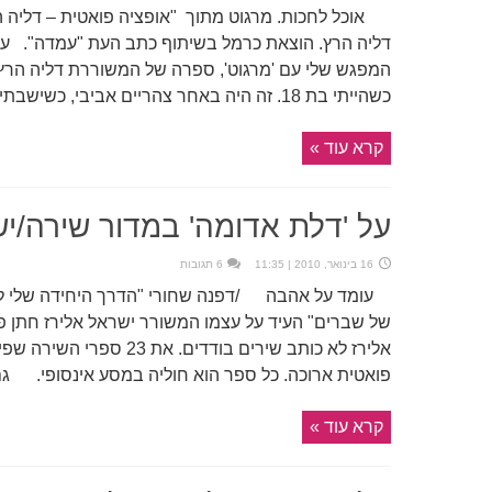
אוכל לחכות. מרגוט מתוך "אופציה פואטית – דליה ה
דליה הרץ. הוצאת כרמל בשיתוף כתב העת "עמדה". על
המפגש שלי עם 'מרגוט', ספרה של המשוררת דליה הרץ
כשהייתי בת 18. זה היה באחר צהריים אביבי, כשישבתי על ...
קרא עוד »
על 'דלת אדומה' במדור שירה/יש
16 בינואר, 2010 | 11:35
6 תגובות
עומד על אהבה /דפנה שחורי "הדרך היחידה שלי לה
אלירז לא כותב שירים בודדים
פואטית ארוכה. כל ספר הוא חוליה במסע אינסופי. גם 
קרא עוד »