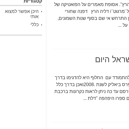
קטגוריות
רץ". אסופת מאמרים על הפואטיקה של
 'מרגוט' / דליה הרץ דפנה שחורי
היכן אפשר למצוא
אותי
 התרחש אי שם בסוף שנות השמונים,
כללי
ראל היום
תמודד עם החלוף היא להדגימו בדרך
של שברים" העיד על עצמו המשורר ישראל אלירז חתן פרס ביאליק לשנת .2008ואכן בדרך כלל
. את 23 ספרי השירה שפירסם עד כה ניתן לראות כקרונות ברכבת
ספרו היפהפה "דלת ...