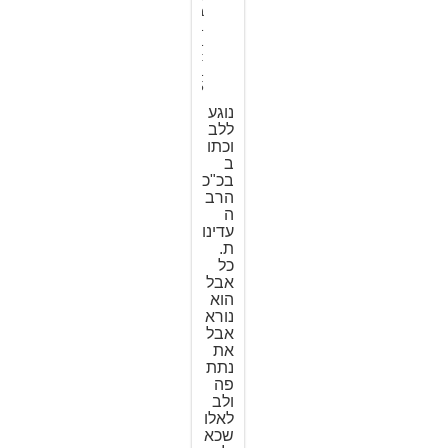
ב
1
1
:
1
5
נוגע
ללב
וכתו
ב
בכ"כ
הרב
ה
עדינו
ת.
כל
אבל
הוא
נורא
אבל
את
נתת
פה
ולב
לאלו
שכא