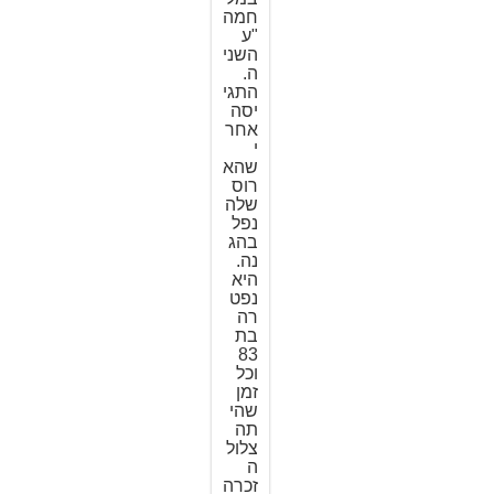
חמה
"ע
השני
ה.
התגי
יסה
אחר
י
שהא
רוס
שלה
נפל
בהג
נה.
היא
נפט
רה
בת
83
וכל
זמן
שהי
תה
צלול
ה
זכרה