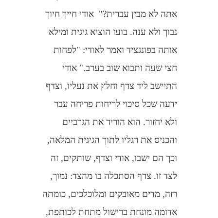
אתה לא מבין עברית?"
אודי חייך חיוך
נבוך ולא ענה. בועז הוציא גיגית ומילא
אותה בפונגציד ואמר לאודי: "לפחות
חצי שעה ותבוא שוב בערב." אודי
התיישב ליד צדף וחלץ את נעליו, וצדף
ידעה שכל סיכוי לריחות פריחה עבר
ולא יחזור. הוא הוריד את הגרביים
והכניס את רגליו לתוך הגיגית המלאה,
וכך הם ישבו, אודי וצדף, שותקים, זה
לצד זו. צדף הסתכלה בו מהצד: נמוך,
רזה, מדים מאובקים ומלוכלכים, כומתה
אדומה מונחת ברישול מתחת לכותפת,