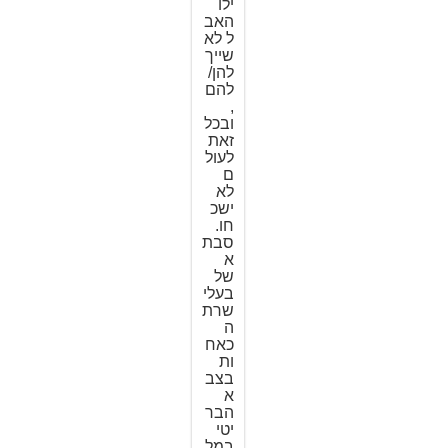
ילו
האב
ל לא
שייך
להן/
להם
,
ובכל
זאת
לעול
ם
לא
ישכ
חו.
סבת
א
של
בעלי
שרת
ה
כאח
ות
בצב
א
הבר
יטי
במל