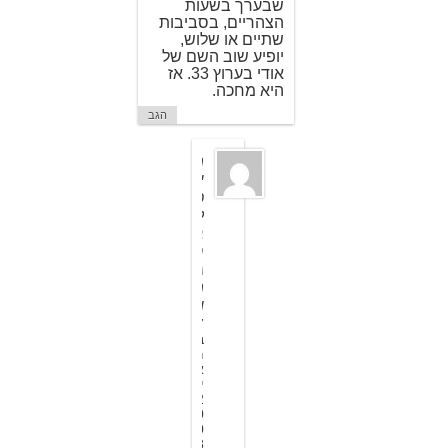
שבערך בשעות
הצהריים, בסביבות
שתיים או שלוש,
יופיע שוב השם של
אודי בערוץ 33. אז
היא מחכה.
הגב
מ
י
כ
ל
ב
ר
ג
מ
ן
7
ב
מ
א
י
2
0
0
8