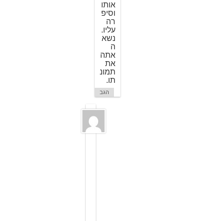
אותו
וסיפ
רה
עליו.
נשא
ה
אתה
את
תמונ
תו.
הגב
א
ל
י
ע
נ
ה
7
ב
מ
א
י
2
0
0