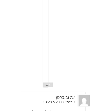
8
ב
1
1
:
2
0
ת
ו
ד
ה
ר
ב
ה
מ
י
כ
ל
.
הגב
יעל גלוברמן
7 במאי 2008 ב 13:28