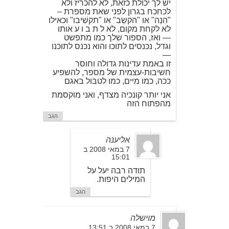
יש לך יכולת כזאת, לא להכריז ולא
לכחכח בגרון לפני שאת מספרת –
"הִנֵה" או "הקשֵב" או "תקשִׁיבו" וכאילו
לא לקחת מקום, לא ל ת ב ו ע אותו
— ואז, הספור שלך כמו מתפשט
וגדל, נכנסים לתוכו והוא נכנס לתוכנו
—
זו באמת עדינות גדולה וחוסר
חשיבות-עצמית של מספר, להשפיע
ככה, כמו מיים, כמו לטבול באגם
אני יותר קונכיה מצדף, ואני מוקסמת
מהפתוח הזה
הגב
אליענה
7 במאי 2008 ב
15:01
תודה רבה יעל על
המילים היפות.
הגב
מוישלה
7 במאי 2008 ב 13:51