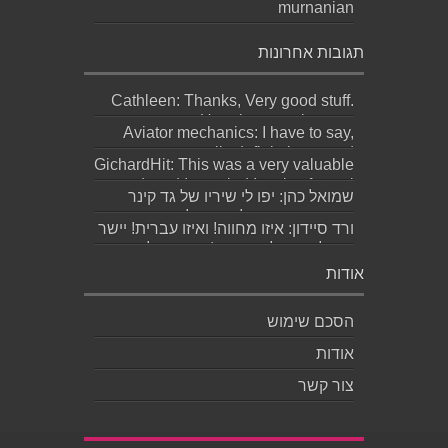
murnanian
תגובות אחרונות
Cathleen: Thanks, Very good stuff.
Here is my web page;
Aviator mechanics: I have to say,
http://Bookmar...
personally definitely wasted
GichardHit: This was a very valuable
meaningful effor...
read, and I am glad I took a few mi...
שמואל כהן: יפו לי שיריו של גד קינר
קיסינגר ואשמח לקחת חלק בערב
ורד סיידון: איזו מחווה! ואיזו עברית! יישר
ההשקה של...
כוח לכותב ולאהובתו :) שבת שלום...
אודות
הסכם שימוש
אודות
צור קשר