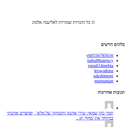
© כל הזכויות שמורות לאליענה אלמוג
בלוגים חדשים
yh0556785616
babu88agency
rupali14mehta
leowatkins
sakshimore
murnanian
תגובות אחרונות
תמר כהן שמאי: שירי אהבה ותשוקה 'על מלא' , יפהפיים אהבתי
במיוחד את 'סחף' תו...