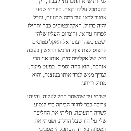
למרות שלא התכוונתי לעבוד, רק
להסתכל עליהן קצת. קיוויתי שאני
אחזור לכאן עוד כמה שבועות, והכל
יהיה כרגיל, האקליפטוסים כבר יתחילו
לפרוח עד אז, והזמזום העליז שלהן
ישמע כשהן יעופו אל האקליפטוסים
לתפוס קצת צוף. הדבש הראשון בעונה,
דבש של אקליפטוסים, אותו אני הכי
אוהבת, הוא כהה וסמיך, כמעט מוצק,
וצריך ממש לגרד אותו בצנצנת, והוא
מתוק וריחני.
ישבתי עד שהשחר החל לעלות, והייתי
צריכה כבר לחזור הביתה כדי לנסוע
לשדה התעופה. תליתי את החליפה
שלי על הוו שעל הדלת, ושמתי את
המסווה בארון, הסתכלתי מסביבי