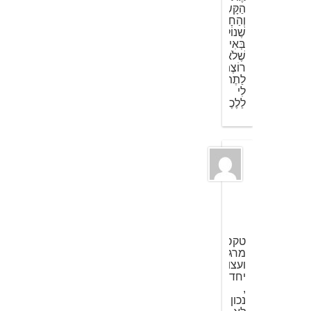
הַקָּשֶה
וְהַחָלָשׁ
שֶׁנוֹלְדוּ
בְּאִישׁ
שֶׁלֹא
רוֹצֶה
לַתֶת
לִי
לַלֶכֶת.
אחת
שאוהבת
14
בספטמבר
2009
ב
10:05
טקסט
מרגש
ועצוב
יחד
,
נכון