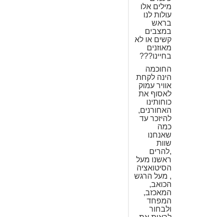
מילים אלו
עולות לנו
בראש
במצבים
קשים או לא
מאוזנים
בחיינו???
החוכמה
הינה לקחת
אוויר עמוק
לאסוף את
כוחותינו
האחורנים,
להיזכר עד
כמה
שאנחנו
שוות
,להרים
ראשנו מעל
הסיטואציה
, מעל הרגש
הכואב,
המאכזב,
המפחד
ולבחור