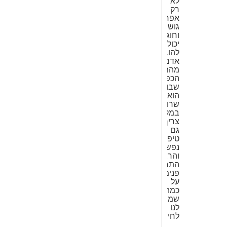
לא
רק
אפרת
גוש
וחוגים
יכולים
להוביל
אדם
מהמקום
הכפוי
שבו
הוא
שרוי
במקביל
צריך
גם
טיפול
נפשי
והרבה
התבוננות
פנימית
על
כמה
שמותר
לנו
לחיות.