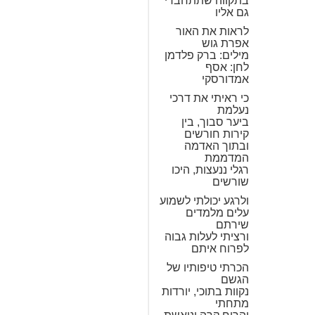
בתקווה שתתחברי
גם אליו
לראות את האור
אפרת גוש
מילים: ברק פלדמן
לחן: אסף
אמדורסקי
כי ראיתי את דרכי
נעלמת
ביער סבוך, בין
קירות חורשים
ובתוך האדמה
המדממת
רגלי ננעצות, היכו
שורשים
ולרגע יכולתי לשמוע
עלים מלמדים
שירתם
ורציתי לעלות גבוה
לפרוח איתם
הכרתי טיפותיו של
הגשם
נקוות בתוכי, יורדות
מתחתי