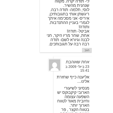
לי- תודה יקרה. מקווה
שנהנית מהשיר.
לוסי, תלמה- תודה רבה.
ריגשתן אותי בתגובותיכן.
איריס- אני מסכימה איתך
לגמרי בעניין ההתנדבות.
ותודה!
אביטל- תודה!
אחת, שחר מריו היקר, חני
לבנה וגיורא לשם- תודה
רבה רבה על תגובותכים.
הגב
אחת שאוהבת
23 ביולי 2009 ב
15:41
אליענה כייף שחזרת
אלינו…
מנסיוני לשיעורי
הארובי קיקבוקס יש
השפעה עצומה
וחיובית מאוד לטווח
הארוך יותר.
בטווח הקצר , פר