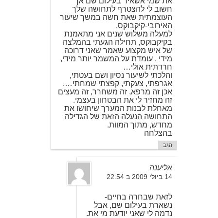
את שמי אשאיר בעילום שם אך
חשוב לי להצטרף לתחושה שלך
העוצמתית שאת חשה במשך שיעור
האירובי-קיקבוקס.
למעלה משלוש שנים אני מתאמנת
בקיקבוקס, תחילה הגעתי בהמלצה
של איש מקצוע שאמר שאני דרוכה
מידי , עומדת על המשמר יותר מידי,
חרדתית אולי…
והלכתי לשיעור נסיון ושם בעטתי,
אגרפתי, צעקתי, קפצתי שמחתי….
אכן זה מרפא, זה משחרר, זה מעצים
זה מחזיר לי את הבטחון בעצמי.
מאחלת לבנות המערך שיחושו את
התחושה הנעלה הזאת של הגדילה
מחדש, מתוך המוות.
בהצלחה
הגב
אליענה
14 ביולי 2009 ב 22:54
לזאת שבחרה בחיים-
נשארת בעילום שם, אבל
נדמה לי שאני יודעת מי את.