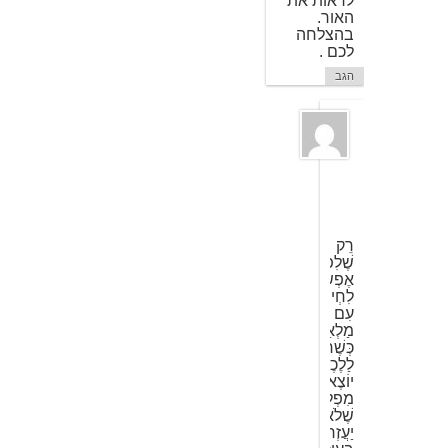
לראות את
האור.
בהצלחה
לכם .
הגב
גם
אני
13
בספטמבר
2009
ב
9:56
רֵק
שֶׁלִפְעַמִים
אֶפְשָר
לִחְיוֹת
עִם
מַלְאַךְ
כְּשֶׁרוֹצִים
לַלֶכֶת
יוֹצֶאת
מִפְלֶצֶת
שֶׁלֹא
יַעֲזְרוּ