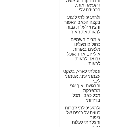
והרוח קרה ונואשת
הקפיאה אותי,
הכבידה עלי
ולרגע יכולתי לנגוע
בקצה הכאב האפור
ורציתי לעלות גבוה
לראות את האור
אומרים השמיים
כחולים מעלינו
מלאים באורות
אולי יום אחד אוכל
גם אני לראות
לראות…
ונפלתי לארץ, בשקט
עצמתי עיני, אטמתי
ליבי
והרגשתי איך אני
מתפרקת
מכל כאבי, מכל
בדידותי
ולרגע יכולתי לברוח
כנוצה על כנפה של
ציפור
והצלחתי לעלות