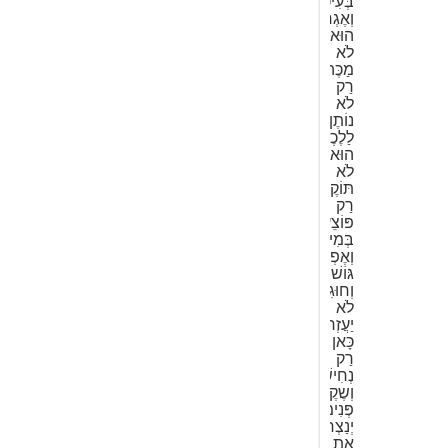
בְּעִיטוֹת
וְאֶגְרוֹפִים
הוּא
לֹא
מַכֶּה
רַק
לֹא
נוֹתֶן
לַלֶכֶת
הוּא
לֹא
תּוֹקֶף
רַק
פּוֹצֵעַ
בְּמִילִים.
וְאֶפְרַת
גּוֹשׁ
וְחוּגִים
לֹא
יַעֲזְרוּ
כָּאן
רַק
נְחִישׁוּת
וְשֶקֶט
פְּנִימִי
יְנַצְחוּ
אֶת