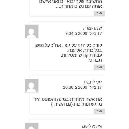
החשיבה שלך יבוא יום ואני איישם
אותה עם נשים אחרות…
הגב
שחר-מריו
17 ביולי 2009 ב 9:34
קודם כל הגני על גופן, אח"כ על נפשן.
בכל כוחך, אליענה.
עבודת קודש ומסירות.
תבורכי.
הגב
חני ליבנה
17 ביולי 2009 ב 10:38
את אשה מיוחדת במינה והפוסט הזה
מרגש ונותן כוח,{גם השיר..}
הגב
גיורא לשם