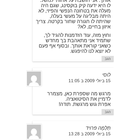
אותך. אני חושבת על אחותי למשל.
לו היא ידעה קיק בוקסינג, שגם היה
מעלה את בטחונה הנפשי והפיזי, לא
היתה מבליגה על מעשי בעלה,
שהיתה לו חגורה שחור בקרטה. צריך
איזון בחיים, לא?
וחוץ מזה, עוד הזדמנות להגיד לך,
שתמיד אני מתאהבת בך מחדש
כשאני קוראת אותך. ובסוף אף פעם
לא יוצא לנו להיפגש.
הגב
לוסי
15 ביולי 2009 ב 11:05
מרגש מה שספרת כאן, מצמרר
לדמיין את הסיטואציה.
אפרת גוש מרגשת. תודה!
הגב
תַּלְמָה פרויד
15 ביולי 2009 ב 13:28