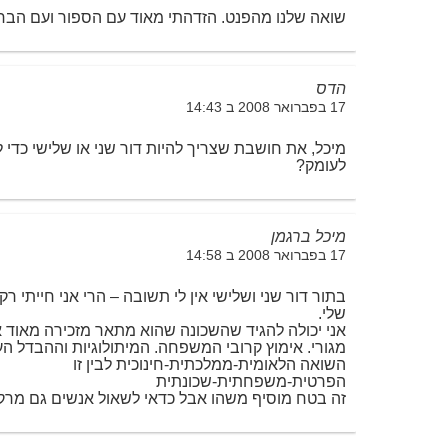
שואה שלנו מהפנט. הזדהתי מאוד עם הספור ועם הבח
הדס
17 בפברואר 2008 ב 14:43
מיכל, את חושבת שצריך להיות דור שני או שלישי כדי ל
לעומק?
מיכל ברגמן
17 בפברואר 2008 ב 14:58
בתור דור שני ושלישי אין לי תשובה – הרי אני חייתי ר
שלי.
אני יכולה להגיד שהשכונה שהוא מתאר מזכירה מאוד 
מגורי. אימוץ קרובי המשפחה. המיתולוגיות וההבדל הענ
השואה הלאומית-ממלכתית-חינוכית לבין זו
הפרטית-משפחתית-שכונתית
זה בטח מוסיף משהו אבל כדאי לשאול אנשים גם מרק