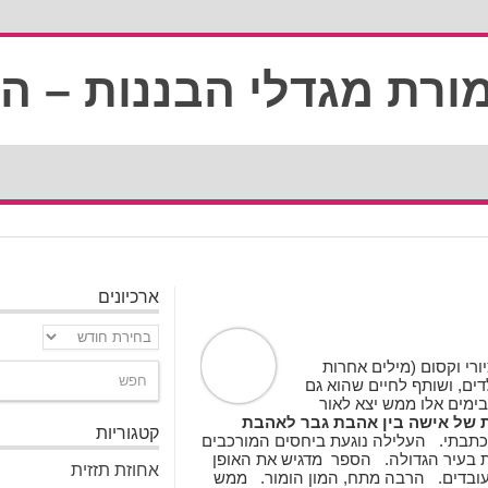
ארכיונים
ארכיונים
פר ציורי וקסום (מילים אחרות
כמעט הכי נידח ביקום") להלן: השמורה. יש לי 3 ילדים, ושותף לחיים שהוא גם
מים אלו ממש יצא לאור
ית של אישה בין אהבת גבר לאהבת
קטגוריות
תבתי. העלילה נוגעת ביחסים המורכבים
קות בעיר הגדולה. הספר מדגיש את האופן
אחוזת תזזית
העובדים. הרבה מתח, המון הומור. ממש