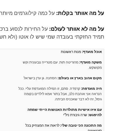
על מה אוותר בקלות:
על כמה קילוגרמים מיותרי
על מה לא אוותר לעולם:
על החירות לנסוע ברכב
תמיד החזקתי בעובדה שמי שיש לו אוטו (ולא חשו
אוכל מועדף:
מנות ראשונות
משקה מועדף:
מרגריטה תות. עם מטרייה צבעונית וקש
מקושקש.
מקום אהוב בארץ או בעולם:
הסחנה. גן עדן בישראל
חיה מועדפת:
קרפדה. סתם, זו המילה המועדפת עליי. ככל
הנראה אני אוהבת כלב, אבל בתור אמא לילדים בקומה
גימל, זה לא דבר שאכניס הביתה.
עם איזו אישיות מתולדות האנושות הייתי שמחה
להיפגש:
שרה גיבורת ניל"י
מה התכונה הכי טובה שלי:
לראות את המצחיק בכל
סיטואציה