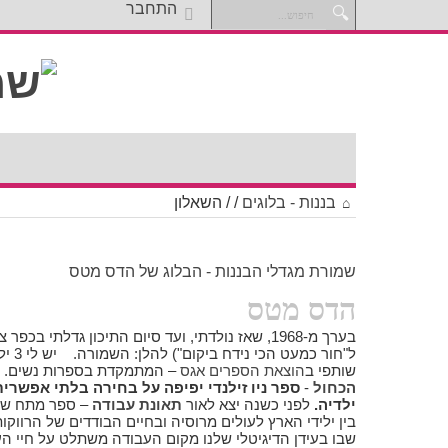
התחבר
בננות - בלוגים
/
/
השאלון
שמורת מגדלי הבננות - הבלוג של הדס מטס
הדס מטס
בערך מ-1968, שאז נולדתי, ועד סיום התיכון גדלתי בכ
ל"חור 
שותפי ב
הוצאת הספרים אגס
– המתמקדת בספרות נשים. בי
הכחול
-
ספר ניו זילנדי יפיפה על בחירה בלתי אפשר
ילדיה.
לפני כשנה יצא לאור
תאונת עבודה
– ספר מתח שכ
בין ילידי הארץ לעולים מרוסיה ובחיים הבודדים של הרוו
שבו בעידן הדיגיטלי שלנו מקום העבודה משתלט על חיי 