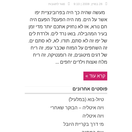
על
26 במרץ, 2008 | 9:10
סגור לתגובות
חוף
עלייה
מעשה שהיה כך היה בפרובינציית יפו
אשר על הים. מה היה הפעם? הפעם היה
חם נורא, אז לא נחזיק אתכם יותר מדי זמן
בעיר המהבילה. בואו נרד לים. ולרדת לים
של יפו זה לא סתם, תודו. לא, לא סתם ים.
זה השחפים על המזח שכבר עפו, זה ריח
של דגים מיטגנים, זה רומנטיקה, זה ריח
מלח ואצות וילדים יחפים ...
קרא עוד »
פוסטים אחרונים
טיול-בוא (במלעיל)
ויוה איטליה – הבוקר שאחרי
ויוה איטליה
מי דרך בקריית היובל