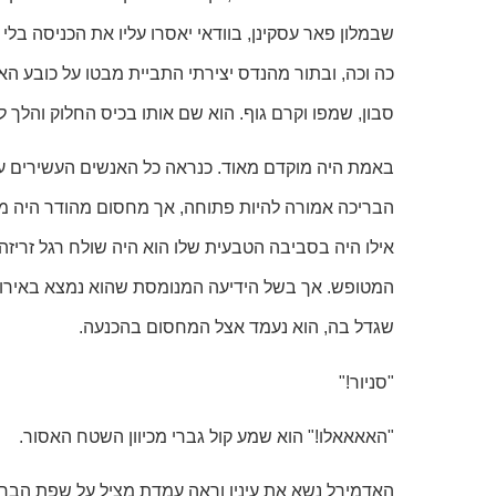
שבמלון פאר עסקינן, בוודאי יאסרו עליו את הכניסה בלי
כה וכה, ובתור מהנדס יצירתי התביית מבטו על כובע ה
סבון, שמפו וקרם גוף. הוא שם אותו בכיס החלוק והלך ל
באמת היה מוקדם מאוד. כנראה כל האנשים העשירים עדי
הבריכה אמורה להיות פתוחה, אך מחסום מהודר היה מ
אילו היה בסביבה הטבעית שלו הוא היה שולח רגל זריז
המטופש. אך בשל הידיעה המנומסת שהוא נמצא באירופה,
שגדל בה, הוא נעמד אצל המחסום בהכנעה.
"סניור!"
"האאאאלו!" הוא שמע קול גברי מכיוון השטח האסור.
האדמירל נשא את עיניו וראה עמדת מציל על שפת הברי