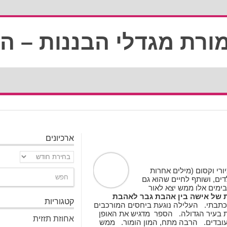
ארכיונים
ארכיונים
פר ציורי וקסום (מילים אחרות
כמעט הכי נידח ביקום") להלן: השמורה. יש לי 3 ילדים, ושותף לחיים שהוא גם
מים אלו ממש יצא לאור
ית של אישה בין אהבת גבר לאהבת
קטגוריות
תבתי. העלילה נוגעת ביחסים המורכבים
קות בעיר הגדולה. הספר מדגיש את האופן
אחוזת תזזית
העובדים. הרבה מתח, המון הומור. ממש