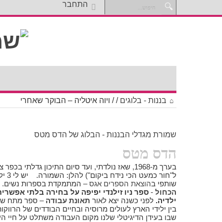
התחבר
בננות - בלוגים
/
/
ויוה איטליה – הבוקר שאחרי
שמורת מגדלי הבננות - הבלוג של הדס מטס
הדס מטס
בערך מ-1968, שאז נולדתי, ועד סיום התיכון גדלתי בכ
ל"חור 
שותפי ב
הוצאת הספרים אגס
– המתמקדת בספרות נשים. בי
הכחול
-
ספר ניו זילנדי יפיפה על בחירה בלתי אפשר
ילדיה.
לפני כשנה יצא לאור
תאונת עבודה
– ספר מתח שכ
בין ילידי הארץ לעולים מרוסיה ובחיים הבודדים של הרוו
שבו בעידן הדיגיטלי שלנו מקום העבודה משתלט על חיי 