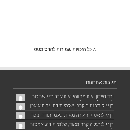
© כל הזכויות שמורות להדס מטס
תגובות אחרונות
ורד סיידון: איזו מחווה! ואיזו עברית! יישר כוח
לכותב ולאהובתו :) שבת שלום...
רן יגיל: דפנה היקרה, שלמי תודה. גד הוא אכן
משורר איכותי ביותר. אמסור...
רן יגיל: אסתי היקרה מאוד, שלמי תודה. ניכר
כי השירים דיברו לליבך. אמסו...
רן יגיל: יעל היקרה מאוד, שלמי תודה. אמסור