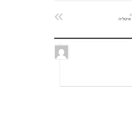
ם
 איטליה