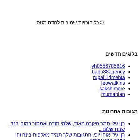
© כל הזכויות שמורות להדס מטס
בלוגים חדשים
yh0556785616
babu88agency
rupali14mehta
leowatkins
sakshimore
murnanian
תגובות אחרונות
רן יגיל: תמר היקרה מאוד, שלמי תודה ואמסור כמובן לגד.
שבת שלום...
רן יגיל: אוהו יוכי, התגובות שלך תמיד מאלפות בינה והן