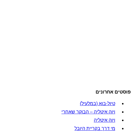
פוסטים אחרונים
טיול-בוא (במלעיל)
ויוה איטליה – הבוקר שאחרי
ויוה איטליה
מי דרך בקריית היובל