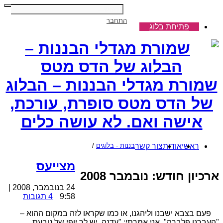
התחבר
פתיחת בלוג
שמורת מגדלי הבננות – הבלוג
של הדס מטס סופרת, עורכת,
אישה ואם. לא עושה כלים
ראשי
אודות
צור קשר
בננות - בלוגים
/
מצייעס
ארכיון חודש:
נובמבר 2008
24 בנובמבר, 2008 |
9:58
4 תגובות
פעם בצבא ישבנו וליהגנו, או כמו שקראו לזה במקום ההוא –
"העברנו פלברה". אני אמרתי: "עדנה, יש לך יופי של טבעת.