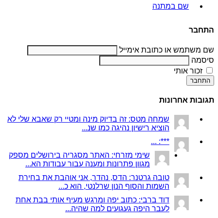
שם במתנה
התחבר
שם משתמש או כתובת אימייל
סיסמה
זכור אותי
התחבר
תגובות אחרונות
שמחה מטס: זה בדיוק מינה ומטיי רק שאבא שלי לא
הוציא רישיון נהיגה כמו שנ...
***: ...
שימי מזרחי: האתר מסגריה בירושלים מספק
מגוון פתרונות ומענה עבור עבודות הא...
טובה גרטנר: הדס, נהדר, אני אוהבת את בחירת
השמות והסוף הנון שרלנטי, הוא כ...
דוד ברבי: כתוב יפה ומרגש מעיף אותי בבת אחת
לעבר היפה געגועים למה שהיה...