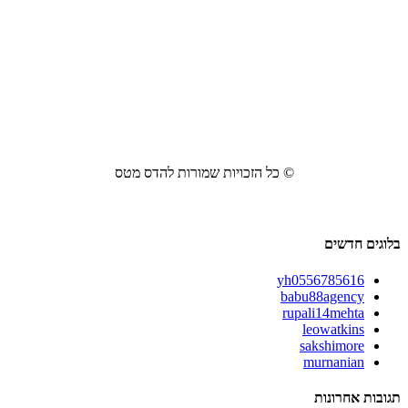
© כל הזכויות שמורות להדס מטס
בלוגים חדשים
yh0556785616
babu88agency
rupali14mehta
leowatkins
sakshimore
murnanian
תגובות אחרונות