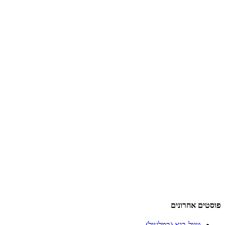
פוסטים אחרונים
טיול-בוא (במלעיל)