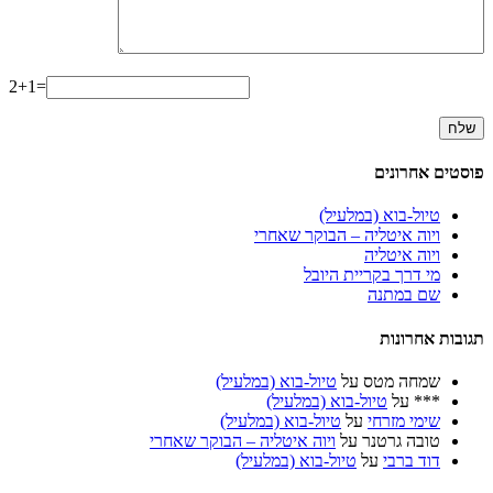
2+1=
פוסטים אחרונים
טיול-בוא (במלעיל)
ויוה איטליה – הבוקר שאחרי
ויוה איטליה
מי דרך בקריית היובל
שם במתנה
תגובות אחרונות
שמחה מטס
על
טיול-בוא (במלעיל)
***
על
טיול-בוא (במלעיל)
שימי מזרחי
על
טיול-בוא (במלעיל)
טובה גרטנר
על
ויוה איטליה – הבוקר שאחרי
דוד ברבי
על
טיול-בוא (במלעיל)