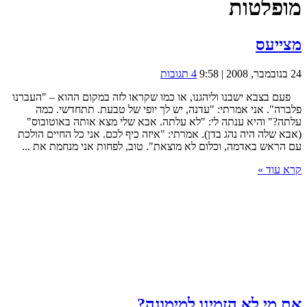
מופלטות
מצייעס
24 בנובמבר, 2008 | 9:58
4 תגובות
פעם בצבא ישבנו וליהגנו, או כמו שקראו לזה במקום ההוא – "העברנו
פלברה". אני אמרתי: "עדנה, יש לך יופי של טבעת. תתחדשי. כמה
עלתה?" והיא ענתה לי: "לא עלתה. אבא שלי מצא אותה באוטובוס"
(אבא שלה היה נהג בדן). אמרתי: "איזה כיף לכם. אני כל החיים הולכת
עם הראש באדמה, וכלום לא מוצאת". טוב, לפחות אני מנחמת את ...
קרא עוד »
את מי לא הזמינו למימונה?