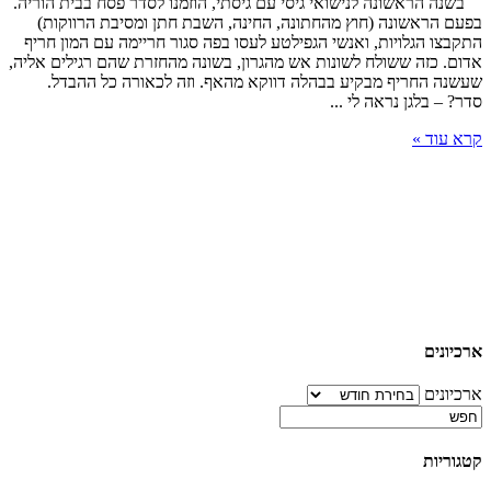
בשנה הראשונה לנישואי גיסי עם גיסתי, הוזמנו לסדר פסח בבית הוריה.
בפעם הראשונה (חוץ מהחתונה, החינה, השבת חתן ומסיבת הרווקות)
התקבצו הגלויות, ואנשי הגפילטע לעסו בפה סגור חריימה עם המון חריף
אדום. כזה ששולח לשונות אש מהגרון, בשונה מהחזרת שהם רגילים אליה,
שעשנה החריף מבקיע בבהלה דווקא מהאף. וזה לכאורה כל ההבדל.
סדר? – בלגן נראה לי ...
קרא עוד »
ארכיונים
ארכיונים
קטגוריות