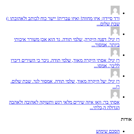
ורד סיידון: איזו מחווה! ואיזו עברית! יישר כוח לכותב ולאהובתו :)
שבת שלום...
רן יגיל: דפנה היקרה, שלמי תודה. גד הוא אכן משורר איכותי
ביותר. אמסור...
רן יגיל: אסתי היקרה מאוד, שלמי תודה. ניכר כי השירים דיברו
לליבך. אמסו...
רן יגיל: יעל היקרה מאוד, שלמי תודה. אמסור לגד. שבת שלום.
רן...
אסתי בר: וואו איזה שירים מלאי רגש ותשוקה לאהובה ולאהבה
הגדולה ה,בלתי...
אודות
הסכם שימוש