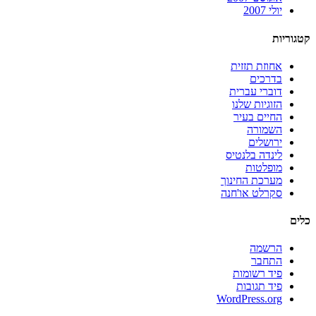
יולי 2007
קטגוריות
אחוזת תזזית
בדרכים
דוברי עברית
הזוגיות שלנו
החיים בעיר
השמורה
ירושלים
לינדה בלנטיס
מופלטות
מערכת החינוך
סקרלט או'חנה
כלים
הרשמה
התחבר
פיד רשומות
פיד תגובות
WordPress.org