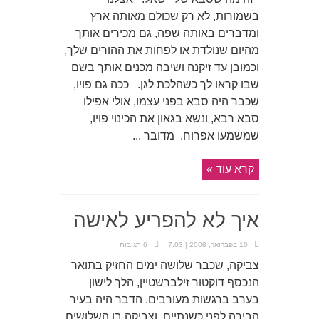
בשמורות, לא רק שכולם מאותה ארץ
ומדברים באותה שפה, גם מכירים אותך
מהיום שנולדת או לפחות את ההורים שלך,
וכמובן עד זיקנה ושיבה מכנים אותך בשם
שבו קראו לך כשהלכת לגן. ככה גם פויו,
שכבר היה סבא בפני עצמו, אולי אפילו
סבא רבא, ונשא בגאון את הכינוי פויו,
שמשמעו אפרוח. מדובר ...
קרא עוד »
איך לא להפריע לאישה
10 בפברואר, 2008 | 7:03
6 תגובות
צביקה, שכבר שלושה ימים החזיק בתואר
הנכסף דוקטור זילברשטיין, הלך לישון
בערב ברגשות מעורבים. הדבר היה בעיר
הבירה לפני כשנתיים, וצביקה בן השלושים