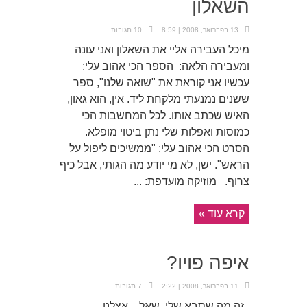
השאלון
13 בפברואר, 2008 | 8:59
10 תגובות
מיכל העבירה אליי את השאלון ואני עונה
ומעבירה הלאה: הספר הכי אהוב עלי:
עכשיו אני קוראת את "שואה שלנו", ספר
ששנים נמנעתי מלקחת ליד. אין, הוא גאון,
האיש שכתב אותו. לכל המחשבות הכי
כמוסות ואפלות שלי נתן ביטוי מופלא.
הסרט הכי אהוב עלי: "ממשיכים ליפול על
הראש". ישן, לא מי יודע מה הגותי, אבל כיף
צרוף. מוזיקה מועדפת: ...
קרא עוד »
איפה פויו?
11 בפברואר, 2008 | 2:22
7 תגובות
זה מה שסבא שלי שאל. אצלנו