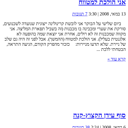
אני הולכת למטווח
13 במאי, 2008 | 3:30
7 תגובות
ביום שלישי על הבוקר אני לובשת קרינולינה ייצוגית שנועדה לשכנועים,
סורקת את שערי ומכבינה בו מכבנות (זה בשביל תפארת המליצה. אני
מקווה שמכבנות זה לא רולים, אחרת אני יוצאת שמה בהופעה לא
אלגנטית בעליל). אני הולכת למטווח (ההמשך). אבל לפני זה היה גם שלב
של ניירת. שלא תדעו מניירות: כזכור מהפרק הקודם, הגיעה התראה,
הבטחתי ללכת ...
קרא עוד »
סוף עידן הקצוץ-קנה
6 במאי, 2008 | 2:24
38 תגובות