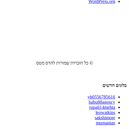
WordPress.org
© כל הזכויות שמורות להדס מטס
בלוגים חדשים
yh0556785616
babu88agency
rupali14mehta
leowatkins
sakshimore
murnanian