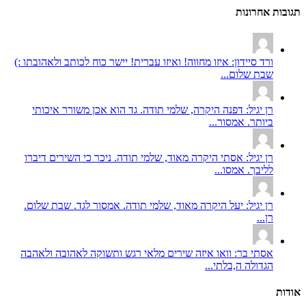
תגובות אחרונות
ורד סיידון: איזו מחווה! ואיזו עברית! יישר כוח לכותב ולאהובתו :)
שבת שלום...
רן יגיל: דפנה היקרה, שלמי תודה. גד הוא אכן משורר איכותי
ביותר. אמסור...
רן יגיל: אסתי היקרה מאוד, שלמי תודה. ניכר כי השירים דיברו
לליבך. אמסו...
רן יגיל: יעל היקרה מאוד, שלמי תודה. אמסור לגד. שבת שלום.
רן...
אסתי בר: וואו איזה שירים מלאי רגש ותשוקה לאהובה ולאהבה
הגדולה ה,בלתי...
אודות