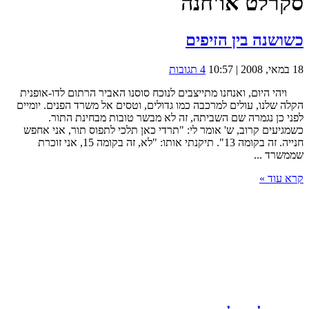
סקרלט או'חנה
כשושנה בין הזיפים
18 במאי, 2008 | 10:57
4 תגובות
ויהי היום, ואנחנו מתייצבים לנוכח סוסנו האביר הרתום לדו-אופנית
הקלה שלנו, עולים למרכבה כמו גדולים, וטסים אל משרד הפנים. יומיים
לפני כן נגמרה שם השביתה, זה לא מבשר טובות מבחינת התור.
כשמגיעים קרוב, ש' אומר לי: "תרדי כאן תלכי לתפוס תור, אני אחפש
חנייה. זה בקומה 13". תיקנתי אותו: "לא, זה בקומה 15, אני זוכרת
שממשרד ...
קרא עוד »