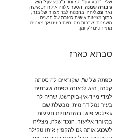
שלי -
"רבע עוף"
המיוחד ב"רבע עוף" הוא
גיבורה שמנה
. הספר מלווה את רוית, אישה
נאה ומצליחה, בהכנות לבר מצווה של בנה,
בתוך מציאות אישית כואבת של הנשים
השמנות, שרבות מהן חיות בינינו אך מעטים
מתייחסים לקיומן.
סבתא כארז
ספתה של ש", שקוראים לה ספתה
קלרה, היא לכאורה ספתה שגרתית
למדי מייד-אין-בוקרשט, שחיה לה
בעיר נמל דרומית ומבשלת שם
גפילטע פיש. בהזדמנויות חגיגיות
במיוחד אליעזר, הנכד שלה, מצליח
לשכנע אותה גם להקפיץ איתו טקילה