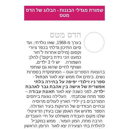
שמורת מגדלי הבננות - הבלוג של הדס
מטס
הדס מטס
בערך מ-1968, שאז נולדתי, ועד
סיום התיכון גדלתי בכפר ציורי
וקסום (מילים אחרות ל"חור
כמעט הכי נידח ביקום") להלן:
השמורה. יש לי 3 ילדים,
ושותף לחיים שהוא גם שותפי
ב
הוצאת הספרים אגס
– המתמקדת בספרות
נשים. בימים אלו ממש יצא לאור
הכחול
-
ספר ניו זילנדי יפיפה על בחירה בלתי
אפשרית של אישה בין אהבת גבר לאהבת
ילדיה.
לפני כשנה יצא לאור
תאונת עבודה
–
ספר מתח שכתבתי. העלילה נוגעת ביחסים
המורכבים בין ילידי הארץ לעולים מרוסיה
ובחיים הבודדים של הרווקות בעיר הגדולה.
הספר מדגיש את האופן שבו בעידן הדיגיטלי
שלנו מקום העבודה משתלט על חיי העובדים.
הרבה מתח, המון הומור. ממש במקביל
להולדת בתי הצעירה יצא לאור הרומן הראשון