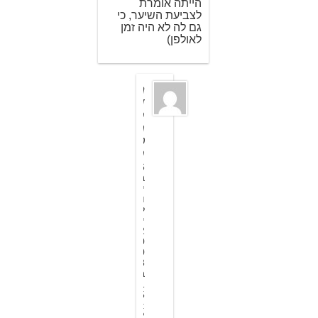
הייתה אומרת
לצביעת השיער, כי
גם לה לא היה זמן
לאולפן)
ה
ד
ס
מ
ט
ס
6
ב
י
ו
ל
י
2
0
0
8
ב
1
5
:
2