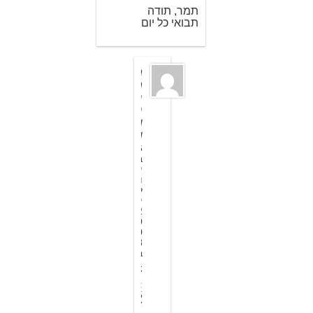
תמר, תודה
תבואי כל יום
ת
מ
ר
ר
ו
ן
6
ב
י
ו
ל
י
2
0
0
8
ב
1
7
:
5
7