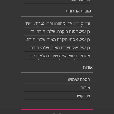
תגובות אחרונות
ורד סיידון: איזו מחווה! ואיזו עברית! יישר
כוח לכותב ולאהובתו :) שבת שלום...
רן יגיל: דפנה היקרה, שלמי תודה. גד
הוא אכן משורר איכותי ביותר. אמסור...
רן יגיל: אסתי היקרה מאוד, שלמי תודה.
ניכר כי השירים דיברו לליבך. אמסו...
רן יגיל: יעל היקרה מאוד, שלמי תודה.
אמסור לגד. שבת שלום. רן...
אסתי בר: וואו איזה שירים מלאי רגש
ותשוקה לאהובה ולאהבה הגדולה
ה,בלתי...
אודות
הסכם שימוש
אודות
צור קשר