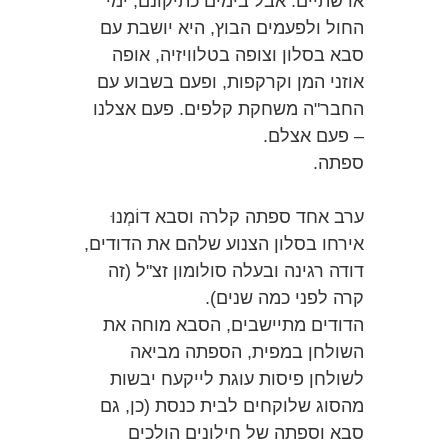
או שתיים. אבל בימים כתיקונם, ימי
החול ולפעמים הבוץ, היא יושבת עם
סבא בסלון וצופה בטלוויזיה, אופה
אוזני המן וקרקפות, ופעם בשבוע עם
החבר"ה משחקת קלפים. פעם אצלנו
– פעם אצלם.
ספתה.
ערב אחד ספתה קלרה וסבא דוֹמְנוּ
אירחו בסלון הצנוע שלהם את הדודים,
דודה רגינה ובעלה סולומון זצ"ל (זה
קרה לפני כמה שנים).
הדודים מתיישבים, הסבא מוחה את
השולחן במפית, הספתה מביאה
לשולחן פיסות עוגת לייקעח יבשות
מהסוג שלוקחים לבית כנסת (כן, גם
סבא וספתה של חילונים הולכים