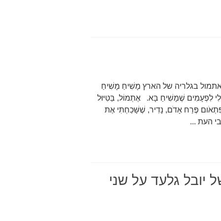
 בגלריה של הארץ מָשִׁיחַ מָשִׁיחַ
ִי לִפְעָמִים שֶׁמָּשִׁיחַ בָּא. אֶתְמוֹל, בַּטִּיּוּל
י פִּתְאֹום פֶּרַח אָדֹם, נָדִיר, שֶׁשָּׁכַחְתִּי אֶת
 העת ...
 יובל גלעד על שני