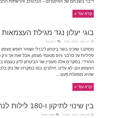
דיבר בשבחם של האינטרנט – הבלוגים, והרשתות החברת
קרא עוד »
בוגי יעלון נגד מגילת העצמאות 
27 במאי, 2013 | 4:52
2 תגובות
מסתבר שזכינו בשר ביטחון ליברלי ושוחר חופש מצפון 
פליליות על סרבני גיוס מטעמי מצפון, אבל זאת אך ורק 
החרדי. במקרים אלה מעוניין שר הביטחון לדון בעצמו ב
המצפון הם, לא עלינו, חילונים, כמו במקרהו של נתן בל
שהיא מופעלת פעם ...
קרא עוד »
בין שינוי לתיקון ו-180 לילות לנתן בלנק בכלא הישראלי
25 במאי, 2013 | 10:40
השאר תגובה