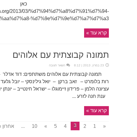
כאן
kum.org/2013/03/%d7%94%d7%a8%d7%91%d7%94-
%aa%d7%a8-%d7%9e%d7%9e%d7%a7%d7%a3/
קרא עוד »
תמונה קבוצתית עם אלוהים
23 במרץ, 2013 | 8:12
השאר תגובה
תמונה קבוצתית עם אלוהים משתתפים: דוד אדלר –
רות בלומרט – זאב ברקן – יואל גילינסקי – יובל גלעד –
עציונה הלמן – פרידון זיימוגלו – ישראל חינטייב – יונתן 
ענת חנה לזרע ...
קרא עוד »
3
«
1
2
4
5
»
10
...
אחרון »