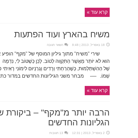
קרא עוד »
משיח בהארץ ועוד הפתעות
18 באפריל, 2013 | 8:48
השאר תגובה
שירי "משיח" מתוך גיליון המוסף של "מקף" הופיע אתמול
הוּא לֹא יוֹתֵר מֵאֲשֶׁר הַתִּקְוָוה לְטוֹב. לָכֵן כְּשֶׁטּוֹב לִי, נִדְמֶה ל
שֶׁל הַהִשְׁתַּלְּמוּת, כְּשֶׁהֵרַחְתִּי וְרָדִים וְגֶרַנְיוּם לִימוֹנִי רָאִיתִ
שְׁמוֹ. —- מבחר משני הגיליונות החדשים במדור כתבי
קרא עוד »
הרבה יותר מ"מקף" – ביקורת של
הגליונות החדשים
2 באפריל, 2013 | 12:31
13 תגובות