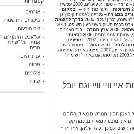
קטגוריות
– פרוזה – ספריית פועלים, 2000
עכשיו
תערוכות:
תערוכות יחיד –
במקום
אורחים
ורים במגירה
– גלרייה לאמנות קיבוץ גן
שונה, זכרון יעקב, 2009
בדרך להוצאת
ביקורת, התרשמות
- וידאו ארט בכנס השוק השני בעין השופט, 2011
לוח מודעות
אל, 2005
ארץ חמדה
– בית האמנים,
עמותת אמני נתניה, 2006
כסאות
–
על"עכשיו הזמן לומר
ל החגים, חיפה, 2007
מופעים:
אמת" ועל "שירת
חת לחול
– מופע מחול - - פסטיבל עכו,
הבית"
ידית, 2007.
מיצג
באירוע הפתיחה
של התערוכה "סיפורים במגירה" בגלרייה לאמנות בגן שמואל.2008 מפרסמת גם באתר "רשימות" –
ענייני היום
פרוזה
צילומים
שירה
י וויי וויי וגם יובל
רוץ 8 סרט דוקומנטרי על האמן הסיני המרשים מאוד והלוחם
ות אדם אינן מובנות מאליהם, כמה קשה
שוב, לפיכך, להגן עליהן. איי וויי וויי