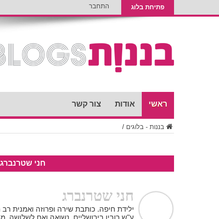
התחבר
פתיחת בלוג
ראשי
אודות
צור קשר
בננות - בלוגים
/
חני שטרנברג
חני שטרנברג
ילידת חיפה. כותבת שירה ופרוזה ואמנית רב
ע"ש רובין בירושליים. נשואה ואם לשלושה. מת