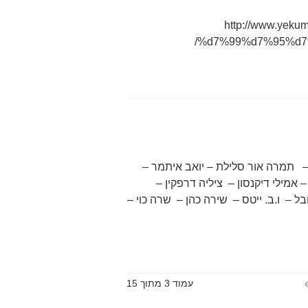
http://www.ye
%d7%99%d7%95%d7
 תמרה אור סלילת – יואב איתמר –
 אמילי דיקנסון – ציליה דרפקין –
יובל – ו.ב. ייטס – שירה כהן – שרה כוי –
עמוד 3 מתוך 15