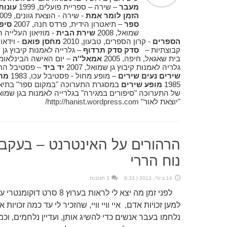
מעבר
– שירה – ספריית פועלים, 1999
עונות
הזמן לומר אמת
- שירה - הוצאת גוונים, 2009
ספר
– תיאטרון הידית, פרדס חנה, 2007
סיפ
שמואל, 2008
שירת הבית
- מוזיאון העלייה הרא
הספרים
- קרון הספרים, טבעון, 2010
מחסן פואם
קבוצתיות –
סדק סדק תרדוף
– גלרייה לאמנות קיבוץ גן שמו
בית שאגאל, חיפה, 2005
אמאל''ה
– יום האישה הבינלאומי, 
גלריה לאמנות קיבוץ גן שמואל, 2007
יד ביד
– פסטיבל החג ש
שירים נעים שירים
– מופע מחול - פסטיבל עכו, 1983
מת
1985
מופע שירים
במסגרת התערוכה "במקום ספר" בתיאטרון ה
"יוצאת לאור"
http://hanist.wordpress.com/
הרהורים על האינטרנט – בעקבות אי
נוח הררי
14 ביולי, 2013 | 8:33
3 תגובות
לפני זמן מה יצא לי לראות בע
למען זכויות אדם, איי וויי וויי, שהזכיר לי עד כמה זכוי
נלחמו בעבר אנשים כדי להשיג אותן, ועדיין נלחמים, וכמה ח