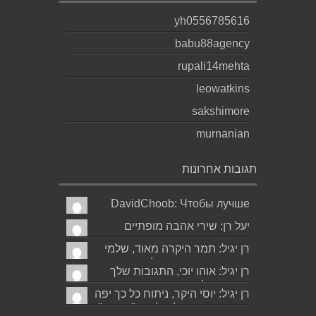
yh0556785616
babu88agency
rupali14mehta
leowatkins
sakshimore
murnanian
תגובות אחרונות
DavidChoob: Чтобы лучше
понимать расстановку сил
יעל רן: שירי אהבה מופתיים
перед матчем, читаю ана...
ומרגשים עד מאוד כפי שרק גד
רן יגיל: תמר היקרה מאוד, שלמי
יודע לכתוב תודה...
תודה ואמסור כמובן לגד. שבת
רן יגיל: אוהו יוכי, התגובות שלך
שלום...
תמיד מאלפות בינה והן יצירה
רן יגיל: יוסי היקר, ניתוח כל כך יפה
בפני עצמה....
ומדויק, ממש קולע, לשיר "השקה".