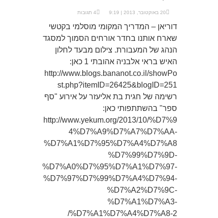
20 באוקטובר, 2013 | 9:19
4 תגובות
דוריאן – המדריך המקומי מוסלמי בקטשי
שארח אותנו בחדר אורחים הסמוך למסגד
הנהג של המעבורת. צילום מבעד לחלון
האיש בראי אלבניה אהובתי 1 כאן:
http://www.blogs.bananot.co.il/showPo
st.php?itemID=26425&blogID=251
רשימה של חגית בת אליעזר על אירוע "סף
ספר" בהשתתפותי כאן:
http://www.yekum.org/2013/10/%D7%9
4%D7%A9%D7%A7%D7%AA-
%D7%A1%D7%95%D7%A4%D7%A8
%D7%99%D7%9D-
%D7%A0%D7%95%D7%A1%D7%97-
%D7%97%D7%99%D7%A4%D7%94-
%D7%A2%D7%9C-
%D7%A1%D7%A3-
%D7%A1%D7%A4%D7%A8-2/