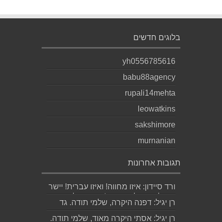
בלוגים חדשים
yh0556785616
babu88agency
rupali14mehta
leowatkins
sakshimore
murnanian
תגובות אחרונות
ורד סיידון: איזו מחווה! ואיזו עברית! יישר
כוח לכותב ולאהובתו :) שבת שלום...
רן יגיל: דפנה היקרה, שלמי תודה. גד
הוא אכן משורר איכותי ביותר. אמסור...
רן יגיל: אסתי היקרה מאוד, שלמי תודה.