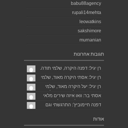
babu88agency
rupali14mehta
leowatkins
sakshimore
murnanian
תגובות אחרונות
רן יגיל: דפנה היקרה, שלמי תודה.
גד הוא אכן משורר איכותי ביותר.
רן יגיל: אסתי היקרה מאוד, שלמי
אמסור...
תודה. ניכר כי השירים דיברו
רן יגיל: יעל היקרה מאוד, שלמי
לליבך. אמסו...
תודה. אמסור לגד. שבת שלום.
אסתי בר: וואו איזה שירים מלאי
רן...
רגש ותשוקה לאהובה ולאהבה
דפנה חיימוביץ': התרגשתי וגם
הגדולה ה,בלתי...
חשתי הזדהות בקריאת השירים
היפים-הייחודיים המבטאי...
אודות