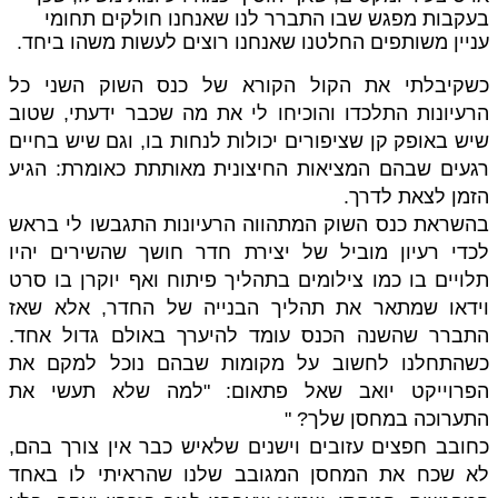
בעקבות מפגש שבו התברר לנו שאנחנו חולקים תחומי
עניין משותפים החלטנו שאנחנו רוצים לעשות משהו ביחד.
כשקיבלתי את הקול הקורא של כנס השוק השני כל
הרעיונות התלכדו והוכיחו לי את מה שכבר ידעתי, שטוב
שיש באופק קן שציפורים יכולות לנחות בו, וגם שיש בחיים
רגעים שבהם המציאות החיצונית מאותתת כאומרת: הגיע
הזמן לצאת לדרך.
בהשראת כנס השוק המתהווה הרעיונות התגבשו לי בראש
לכדי רעיון מוביל של יצירת חדר חושך שהשירים יהיו
תלויים בו כמו צילומים בתהליך פיתוח ואף יוקרן בו סרט
וידאו שמתאר את תהליך הבנייה של החדר, אלא שאז
התברר שהשנה הכנס עומד להיערך באולם גדול אחד.
כשהתחלנו לחשוב על מקומות שבהם נוכל למקם את
הפרוייקט יואב שאל פתאום: "למה שלא תעשי את
התערוכה במחסן שלך? "
כחובב חפצים עזובים וישנים שלאיש כבר אין צורך בהם,
לא שכח את המחסן המגובב שלנו שהראיתי לו באחד