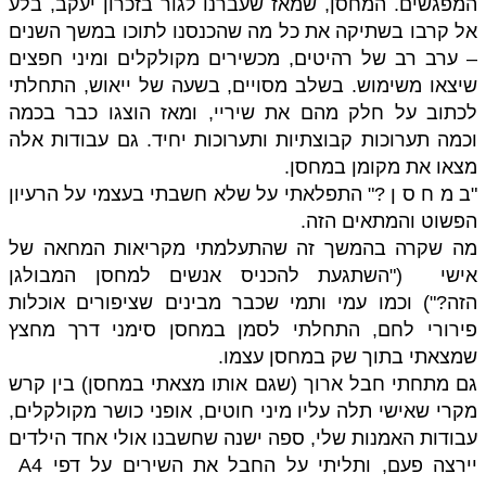
המפגשים. המחסן, שמאז שעברנו לגור בזכרון יעקב, בלע
אל קרבו בשתיקה את כל מה שהכנסנו לתוכו במשך השנים
– ערב רב של רהיטים, מכשירים מקולקלים ומיני חפצים
שיצאו משימוש. בשלב מסויים, בשעה של ייאוש, התחלתי
לכתוב על חלק מהם את שיריי, ומאז הוצגו כבר בכמה
וכמה תערוכות קבוצתיות ותערוכות יחיד. גם עבודות אלה
מצאו את מקומן במחסן.
"ב מ ח ס ן ?" התפלאתי על שלא חשבתי בעצמי על הרעיון
הפשוט והמתאים הזה.
מה שקרה בהמשך זה שהתעלמתי מקריאות המחאה של
אישי
("השתגעת להכניס אנשים למחסן המבולגן
הזה?")
וכמו עמי ותמי שכבר מבינים שציפורים אוכלות
פירורי לחם, התחלתי לסמן במחסן סימני דרך מחצץ
שמצאתי בתוך שק במחסן עצמו.
גם מתחתי חבל ארוך (שגם אותו מצאתי במחסן) בין קרש
מקרי שאישי תלה עליו מיני חוטים,
אופני כושר מקולקלים,
עבודות האמנות שלי, ספה ישנה שחשבנו אולי אחד הילדים
יירצה פעם, ותליתי על החבל את השירים על דפי
A4