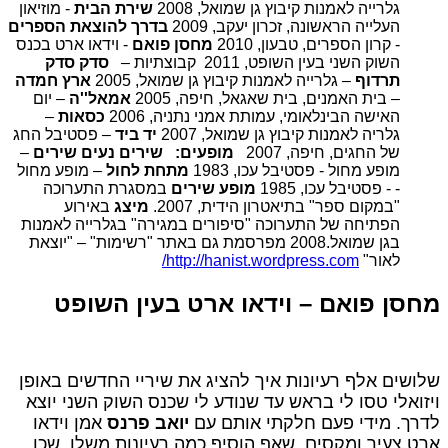
גלרייה לאמנות קיבוץ גן שמואל, 2008
שירת הבית
- מוזיאון
העלייה הראשונה, זכרון יעקב, 2009
בדרך להוצאת הספרים
- קרון הספרים, טבעון, 2010
מחסן פואם
- וידאו ארט בכנס
השוק השני בעין השופט, 2011 קבוצתיות –
סדק סדק
תרדוף
– גלרייה לאמנות קיבוץ גן שמואל, 2005
ארץ חמדה
– בית האמנים, בית שאגאל, חיפה, 2005
אמאל''ה
– יום
האישה הבינלאומי, עמותת אמני נתניה, 2006
כסאות
–
גלריה לאמנות קיבוץ גן שמואל, 2007
יד ביד
– פסטיבל החג
של החגים, חיפה, 2007
מופעים:
שירים נעים שירים
–
מופע מחול - פסטיבל עכו, 1983
מתחת לחול
– מופע מחול
- - פסטיבל עכו, 1985
מופע שירים
במסגרת התערוכה
"במקום ספר" בתיאטרון הידית, 2007.
מיצג
באירוע
הפתיחה של התערוכה "סיפורים במגירה" בגלרייה לאמנות
בגן שמואל.2008 מפרסמת גם באתר "רשימות" – "יוצאת
לאור"
http://hanist.wordpress.com/
מחסן פואם – וידאו ארט בעין השופט
שלושים אלף רעיונות איך להציג את שיריי החדשים באופן
ויזואלי טסו לי בראש עד שנודע לי שכנס השוק השני יוצא
לדרך. מידי פעם חלקתי אותם עם
יואב פרנס
אמן וידאו
ארט צעיר ומקסים, שאף הוסיף כמה רעיונות משלו, שכן