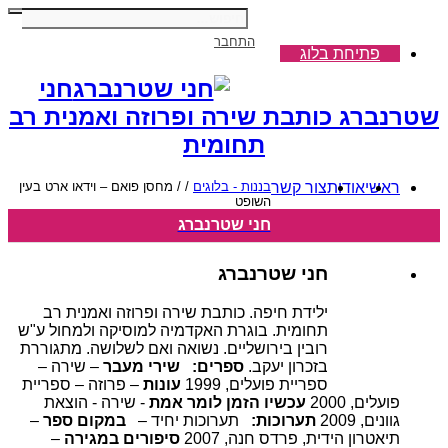
התחבר
פתיחת בלוג
חני
שטרנברג כותבת שירה ופרוזה ואמנית רב
תחומית
ראשי
אודות
צור קשר
בננות - בלוגים
/
/
מחסן פואם – וידאו ארט בעין
השופט
חני שטרנברג
חני שטרנברג
ילידת חיפה. כותבת שירה ופרוזה ואמנית רב
תחומית. בוגרת האקדמיה למוסיקה ולמחול ע"ש
רובין בירושליים. נשואה ואם לשלושה. מתגוררת
בזכרון יעקב.
ספרים:
שירי מעבר
– שירה –
ספריית פועלים, 1999
עונות
– פרוזה – ספריית
פועלים, 2000
עכשיו הזמן לומר אמת
- שירה - הוצאת
גוונים, 2009
תערוכות:
תערוכות יחיד –
במקום ספר
–
תיאטרון הידית, פרדס חנה, 2007
סיפורים במגירה
–