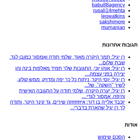
babu88agency
rupali14mehta
leowatkins
sakshimore
murnanian
תגובות אחרונות
רן יגיל: תמר היקרה מאוד, שלמי תודה ואמסור כמובן לגד.
שבת שלום...
רן יגיל: אוהו יוכי, התגובות שלך תמיד מאלפות בינה והן
יצירה בפני עצמה....
רן יגיל: יוסי היקר, ניתוח כל כך יפה ומדויק, ממש קולע,
לשיר "השקה". של...
רן יגיל: יערה היקרה, שלמי תודה על התגובה האישית
והיפה. אמסור לגדי....
יוכבד אלייה בן דור: איזזזזזזזה שירים, גד קינר היקר, ותודה
לך רן יגיל שהארת בדברי...
אודות
הסכם שימוש