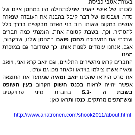
בעזרת אטבי כביסה.
לזכותו של אישי ייאמר שמלכתחילה היו במחסן איים של
סדר, ושבסופו של דבר קיבל בהבנה את העובדה שנארח
אנשים במקום שאותו רוב בני האדם מבקשים בדרך כלל
להסתיר. וכך, בשבת קסומה אחת, הזמנתי כמה חברים
וערכתי את התערוכה
מחסן פואם
במחסן שלנו, שבקרוב,
אגב, אנחנו עומדים לפנות אותו, כך שמדובר גם במזכרת
ממנו.
החברים קראו מהשירים התלויים, וגם יואב קרא ואני, ויואב
ומאיה אשתו צילמו בוידאו ולאחר מכן גם ערכו.
את סרט הוידאו שהכינו
יואב ומאיה
שמתעד את התוצאה
אפשר יהייה לראות
בכנס השוק
הקרוב
בעין השופט
בשבת ה -5.3
בחברת מיני פרויקטים
ומשתתפים מרתקים. כנסו ותראו כאן:
http://www.anatronen.com/shook2011/about.html