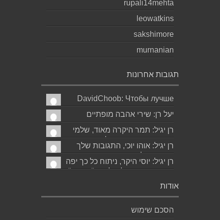
rupali14mehta
leowatkins
sakshimore
murnanian
תגובות אחרונות
DavidChoob: Чтобы лучше
понимать расстановку сил
יעל רן: שירי אהבה מופתיים
перед матчем, читаю ана...
ומרגשים עד מאוד כפי שרק גד
רן יגיל: תמר היקרה מאוד, שלמי
יודע לכתוב תודה...
תודה ואמסור כמובן לגד. שבת
רן יגיל: אוהו יוכי, התגובות שלך
שלום...
תמיד מאלפות בינה והן יצירה
רן יגיל: יוסי היקר, ניתוח כל כך יפה
בפני עצמה....
ומדויק, ממש קולע, לשיר "השקה".
של...
אודות
הסכם שימוש