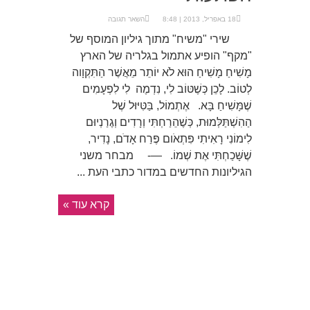
18 באפריל, 2013 | 8:48
השאר תגובה
שירי "משיח" מתוך גיליון המוסף של
"מקף" הופיע אתמול בגלריה של הארץ
מָשִׁיחַ מָשִׁיחַ הוּא לֹא יוֹתֵר מֵאֲשֶׁר הַתִּקְוָוה
לְטוֹב. לָכֵן כְּשֶׁטּוֹב לִי, נִדְמֶה לִי לִפְעָמִים
שֶׁמָּשִׁיחַ בָּא. אֶתְמוֹל, בַּטִּיּוּל שֶׁל
הַהִשְׁתַּלְּמוּת, כְּשֶׁהֵרַחְתִּי וְרָדִים וְגֶרַנְיוּם
לִימוֹנִי רָאִיתִי פִּתְאֹום פֶּרַח אָדֹם, נָדִיר,
שֶׁשָּׁכַחְתִּי אֶת שְׁמוֹ. —- מבחר משני
הגיליונות החדשים במדור כתבי העת ...
קרא עוד »