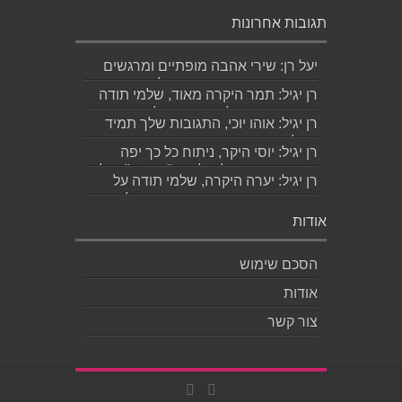
תגובות אחרונות
יעל רן: שירי אהבה מופתיים ומרגשים
עד מאוד כפי שרק גד יודע לכתוב
רן יגיל: תמר היקרה מאוד, שלמי תודה
תודה...
ואמסור כמובן לגד. שבת שלום...
רן יגיל: אוהו יוכי, התגובות שלך תמיד
מאלפות בינה והן יצירה בפני עצמה....
רן יגיל: יוסי היקר, ניתוח כל כך יפה
ומדויק, ממש קולע, לשיר "השקה". של...
רן יגיל: יערה היקרה, שלמי תודה על
התגובה האישית והיפה. אמסור לגדי....
אודות
הסכם שימוש
אודות
צור קשר