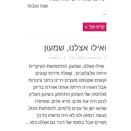
שנה טובה!
...
קרא עוד »
ואילו אצלנו, שמעון
23 באוגוסט, 2013 | 3:21
4 תגובות
ואילו אצלנו, שמעון, התחמושת העיקרית
היתה גוּלְגָלָעכִים , שֶׁאֵלֶה פירות קטנים
וקשים שקטפנו מעצים וירינו בתוך צינורות
אבל האווירה הייתה אותה אווירה בדיוק
מלחמה של השיכון התחתון בשיכון העליון
להם היה את אדם, פרא אדם, שסיפרו
שהוא ישן על עצים (לימים, להפתעת הכול,
נעשה רופא) ולנו לא היה מישהו כל כך
מאיים אבל בסופו של דבר גם אצלנו כמו ...