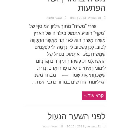
הפתעות
18 באפריל, 2013 | 8:48
השאר תגובה
שירי "משיח" מתוך גיליון המוסף של
"מקף" הופיע אתמול בגלריה של הארץ
מָשִׁיחַ מָשִׁיחַ הוּא לֹא יוֹתֵר מֵאֲשֶׁר הַתִּקְוָוה
לְטוֹב. לָכֵן כְּשֶׁטּוֹב לִי, נִדְמֶה לִי לִפְעָמִים
שֶׁמָּשִׁיחַ בָּא. אֶתְמוֹל, בַּטִּיּוּל שֶׁל
הַהִשְׁתַּלְּמוּת, כְּשֶׁהֵרַחְתִּי וְרָדִים וְגֶרַנְיוּם
לִימוֹנִי רָאִיתִי פִּתְאֹום פֶּרַח אָדֹם, נָדִיר,
שֶׁשָּׁכַחְתִּי אֶת שְׁמוֹ. —- מבחר משני
הגיליונות החדשים במדור כתבי העת ...
קרא עוד »
לפני השער הנעול
21 בפברואר, 2013 | 10:15
השאר תגובה