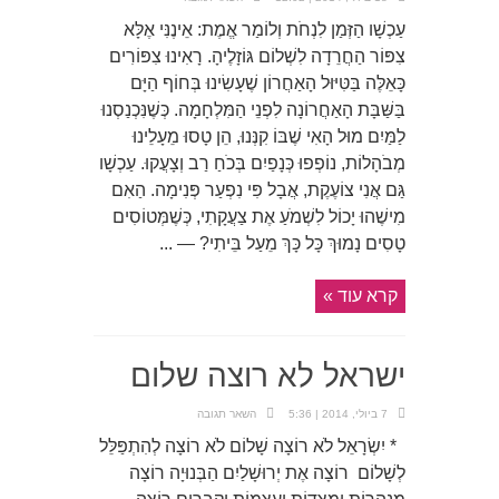
עַכְשָׁו הַזְּמַן לִנְחֹת וְלוֹמַר אֱמֶת: אֵינֶנִּי אֶלָּא
צִפּוֹר הַחֲרֵדָה לִשְׁלוֹם גּוֹזָלֶיהָ. רָאִינוּ צִפּוֹרִים
כָּאֵלֶּה בַּטִּיּוּל הָאַחֲרוֹן שֶׁעָשִׂינוּ בְּחוֹף הַיָּם
בַּשַּׁבָּת הָאַחֲרוֹנָה לִפְנֵי הַמִּלְחָמָה. כְּשֶׁנִּכְנַסְנוּ
לַמַּיִם מוּל הָאִי שֶׁבּוֹ קִנְּנוּ, הֵן טָסוּ מֵעָלֵינוּ
מְבֹהָלוֹת, נוֹפְפוּ כְּנָפַיִם בְּכֹחַ רַב וְצָעֲקוּ. עַכְשָׁו
גַּם אֲנִי צוֹעֶקֶת, אֲבָל פִּי נִפְעַר פְּנִימָה. הַאִם
מִישֶׁהוּ יָכוֹל לִשְׁמֹעַ אֶת צַעֲקָתִי, כְּשֶׁמְּטוֹסִים
טָסִים נָמוּךְ כָּל כָּךְ מֵעַל בֵּיתִי? — ...
קרא עוד »
ישראל לא רוצה שלום
7 ביולי, 2014 | 5:36
השאר תגובה
* יִשְׂרָאֵל לֹא רוֹצָה שָׁלוֹם לֹא רוֹצָה לְהִתְפַּלֵּל
לְשָׁלוֹם רוֹצָה אֶת יְרוּשָׁלַיִם הַבְּנוּיָה רוֹצָה