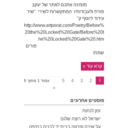
מזמינה אתכם לאתר של יעקב
פורת ולעבודותיו המתקשרות לשירי "שיר
עידוד ליוסף ק"
http://www.artporat.com/Poetry/Before%
20the%20Locked%20Gate/Before%20t
he%20Locked%20Gate%20.htm
פורים
שמח!
קרא עוד »
1
5
4
3
2
עמוד 1 מתוך 5
»
פוסטים אחרונים
זמן לנחות
ישראל לא רוצה שלום
על שירה ופרוזה בבית יד לבנים בחיפה