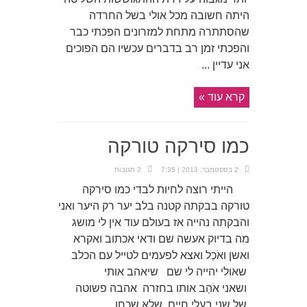
היתה חשובה מכל אולי בשל החרדה
שהסתתרה מתחת למזרונים הפכתי כבר
והפכתי זמן רב בדברים עכשיו הם הפוכים
אני עדיין ...
קרא עוד »
כמו סירקה טורקה
2 בספטמבר, 2013 | 7:35
2 תגובות
הייתי רוצה לחיות לבדי כמו סירקה
טורקה בבקתה קטנה בלב יער רק היער ואני
והבקתה נהייה אז בעולם עוד אין לי מושג
מה בדיוק אעשה שם ודאי אכתוב ואקרא
ואשן ואֹכַל ואצא לפעמים לטייל עם הכלב
שאולי יהייה לי שם שיאהב אותי
ושאני אֹהַב אותו בחזרה אהבה פשוטה
של שני בעלי חיים שלא שכחו