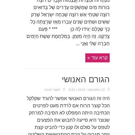
מִנְהָרוֹת וּמְצָדוֹת וַעֲצָמוֹת וּקְבָרִים רוֹצָה
בּוֹרוֹת מַיִם שֶׁמַּשְׁקִים עֲדָרִים שֶׁל בֶּדוּאִים
רוֹצָה שִׁטְחֵי אֵשׁ רוֹצָה שָׁכְחָה יִשְׂרָאֵל שָׁרַק
שִׁשִּׁים וּשְׁתַּיִם שָׁנִים עָבְרוּ מֵאָז שֶׁרָצְתָה כָּל
כָּךְ שֶׁכֻּלָּם יַגִּידוּ לָהּ כֵּן *** * פַּעַם
צָדַקְנוּ. זֶה הָיָה מִזְּמַן. בְּמִלְחֶמֶת שֵׁשֶׁת הַיָּמִים
חַבֵרָה שֶׁלִּי וַאֲנִי ...
קרא עוד »
הגורם האנושי
12 בספטמבר, 2013 | 8:31
השאר תגובה
היה זה הגורם האנושי אפשר להגיד שקלקל
הכל קוצר הרוח אם לרדת מעט לפרטים
הכתיבה היתה המפלט לא הסיבה למרחק
שנוצר היא סייעה לחבוש את הפצעים
לטפס על סולם ולו קטן כדי להביט קצת
יותר מגבוה על זירת ההתגוששות השליטה