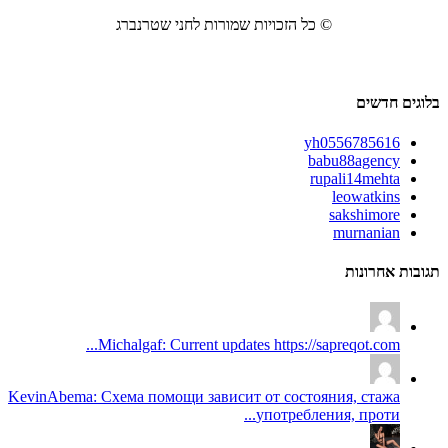
© כל הזכויות שמורות לחני שטרנברג
בלוגים חדשים
yh0556785616
babu88agency
rupali14mehta
leowatkins
sakshimore
murnanian
תגובות אחרונות
Michalgaf: Current updates https://sapreqot.com...
KevinAbema: Схема помощи зависит от состояния, стажа
употребления, проти...