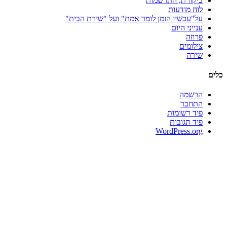
ביקורת, התרשמות
לוח מודעות
על"עכשיו הזמן לומר אמת" ועל "שירת הבית"
ענייני היום
פרוזה
צילומים
שירה
כלים
הרשמה
התחבר
פיד רשומות
פיד תגובות
WordPress.org