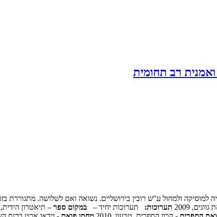
ואמנית רב תחומית
ה למוסיקה ולמחול ע"ש רובין בירושליים. נשואה ואם לשלושה. מתגוררת בזכ
ונים, 2009
תערוכות:
תערוכות יחיד –
במקום ספר
– תיאטרון הידית, פר
צאת הספרים
- קרון הספרים, טבעון, 2010
מחסן פואם
- וידאו ארט בכנס השוק השני