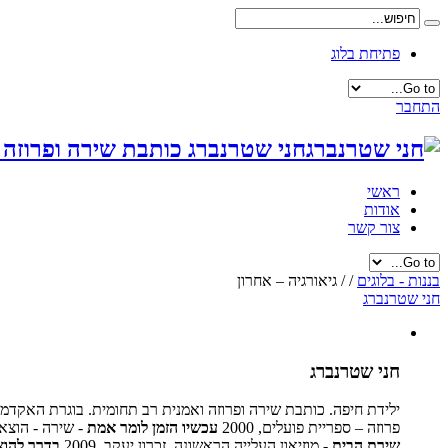
פתיחת בלוג
התחבר
חני שטרנברג כותבת שירה ופרוזה 
ראשי
אודות
צור קשר
בננות - בלוגים
/
/
גיאורגיה – אחרון
חני שטרנברג
חני שטרנברג
ילידת חיפה. כותבת שירה ופרוזה ואמנית רב תחומית. בוגרת האקדמי
פרוזה – ספריית פועלים, 2000
עכשיו הזמן לומר אמת
- שירה - הוצאת גו
שירת הבית
- מוזיאון העלייה הראשונה, זכרון יעקב, 2009
בדרך להו