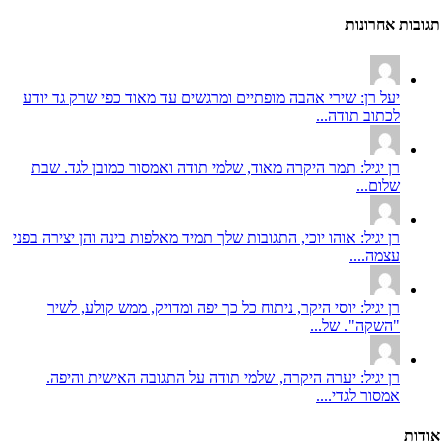
תגובות אחרונות
יעל רן: שירי אהבה מופתיים ומרגשים עד מאוד כפי שרק גד יודע
לכתוב תודה...
רן יגיל: תמר היקרה מאוד, שלמי תודה ואמסור כמובן לגד. שבת
שלום...
רן יגיל: אוהו יוכי, התגובות שלך תמיד מאלפות בינה והן יצירה בפני
עצמה....
רן יגיל: יוסי היקר, ניתוח כל כך יפה ומדויק, ממש קולע, לשיר
"השקה". של...
רן יגיל: יערה היקרה, שלמי תודה על התגובה האישית והיפה.
אמסור לגדי....
אודות