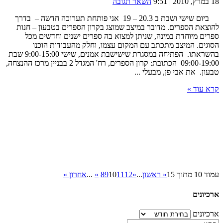
18 במרץ, 2010 | 9:51
השאר תגובה
ביום שישי ושבת ב 20.3 – 19 אני פותחת תערוכה חדשה – בדרך
להוצאת הספרים. מדובר במיצב שמוצג בקרון הספרים בטבעון – חנות
ספרים מיוחדת במינה, שניתן למצוא בה ספרים ישנים וחדשים מכל
הסוגים. המיצב מתכתב עם המקום עצמו, וחלק מהעבודות הוכנו
בהשראתו. הפתיחה במסגרת שישישבת אמנים, שישי 9:00-15:00 שבת
09:00-19:00 הכתובת: קרון הספרים, רח' המגדל 2 בבניין מרכז ההנצחה,
טבעון. את אבי פן, מבעלי ...
קרא עוד »
עמוד 10 מתוך 15
« ראשון
...
«
12
11
10
9
8
»
...
אחרון »
ארכיונים
ארכיונים