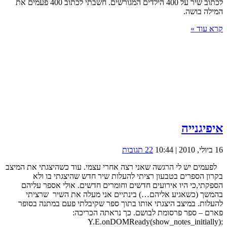
לכתוב שיר על 400 הילדים המגורשים. חשבתי לכתוב 400 פעמים את
המילה בושה.
קרא עוד »
איפיגנייה
16 ביולי, 2010 | 10:44
22 תגובות
לפעמים יש לי הרגשה שאני רצה אחרי עצמי. עוד כשהיצגתי את המיצב
בקרון הספרים בטבעון רציתי להעלות שיר חדש שהיצגתי בו ולא
הספקתי,כי היו אירועים חדשים וחומרים חדשים. אולי אספר עליהם
בהמשך (כשאגיע אליהם…) בינתיים אני מעלה את השיר שרציתי
להעלות. במיצב היצגתי אותו בתוך ספר שקיבלתי פעם במתנה בסופר
פארם – ספר פרסומת לבושם. כך נראתה הכריכה:
Y.E.onDOMReady(show_notes_initially);