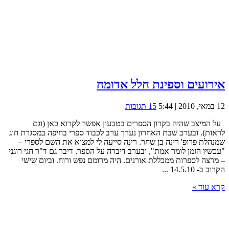
אירועים וספינת חלל אדומה
12 במאי, 2010 | 5:44
15 תגובות
על המיצב שהיה בקרון הספרים בטבעון אפשר לקרוא כאן (וגם
לראות). ובערב שבת האחרון נערך ערב לכבוד ספרי בחיפה במסגרת חוג
שמנהלת פרופ' רינה בן שחר. רינה סייעה לי למצוא את השם לספרי –
"עכשיו הזמן לומר אמת", ובערב דיברה על הספר. דיבר גם ד"ר חגי רוגני
– מרצה לספרות ממכללת אורנים. היה מרומם נפש ורוח. וביום שישי
הקרוב ב- 14.5.10 ...
קרא עוד »