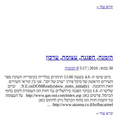
קרא עוד »
הזמנה, הפגנה, עצומה, עדכון
30 במאי, 2010 | 5:17
9 תגובות
ביום שישי ה- 4.6 בשעה 11:00 תתקיים בגלרייה בקיסרייה השקת ספר
השירים הראשון של מיכל פירני "ערב של יום". אני בין קוראי השירים
וזאת ההזמנה: Y.E.onDOMReady(show_notes_initially); וביום
שלישי ה- 1.6 בבוקר הפגנה בירושליים נגד חוות הגז העומדת לקום בחוף
הכרמל. פרטים כאן: http://www.gas-out.com/index.asp על העצומה
נגד הקמת חוות הגז בחוף הכרמל ניתן לחתום כאן:
http://www.atzuma.co.il/hofhacarmel/ ...
קרא עוד »