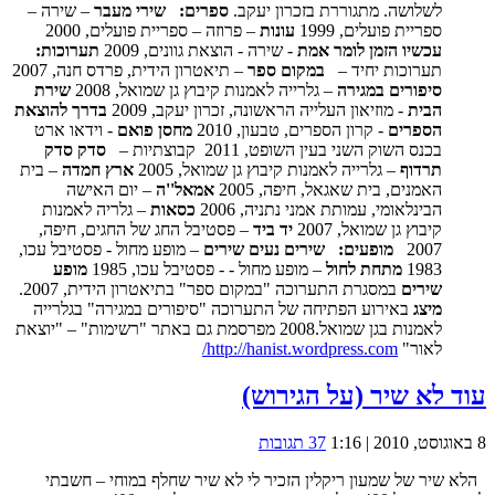
לשלושה. מתגוררת בזכרון יעקב.
ספרים:
שירי מעבר
– שירה –
ספריית פועלים, 1999
עונות
– פרוזה – ספריית פועלים, 2000
עכשיו הזמן לומר אמת
- שירה - הוצאת גוונים, 2009
תערוכות:
תערוכות יחיד –
במקום ספר
– תיאטרון הידית, פרדס חנה, 2007
סיפורים במגירה
– גלרייה לאמנות קיבוץ גן שמואל, 2008
שירת
הבית
- מוזיאון העלייה הראשונה, זכרון יעקב, 2009
בדרך להוצאת
הספרים
- קרון הספרים, טבעון, 2010
מחסן פואם
- וידאו ארט
בכנס השוק השני בעין השופט, 2011 קבוצתיות –
סדק סדק
תרדוף
– גלרייה לאמנות קיבוץ גן שמואל, 2005
ארץ חמדה
– בית
האמנים, בית שאגאל, חיפה, 2005
אמאל''ה
– יום האישה
הבינלאומי, עמותת אמני נתניה, 2006
כסאות
– גלריה לאמנות
קיבוץ גן שמואל, 2007
יד ביד
– פסטיבל החג של החגים, חיפה,
2007
מופעים:
שירים נעים שירים
– מופע מחול - פסטיבל עכו,
1983
מתחת לחול
– מופע מחול - - פסטיבל עכו, 1985
מופע
שירים
במסגרת התערוכה "במקום ספר" בתיאטרון הידית, 2007.
מיצג
באירוע הפתיחה של התערוכה "סיפורים במגירה" בגלרייה
לאמנות בגן שמואל.2008 מפרסמת גם באתר "רשימות" – "יוצאת
לאור"
http://hanist.wordpress.com/
עוד לא שיר (על הגירוש)
8 באוגוסט, 2010 | 1:16
37 תגובות
הלא שיר של שמעון ריקלין הזכיר לי לא שיר שחלף במוחי – חשבתי