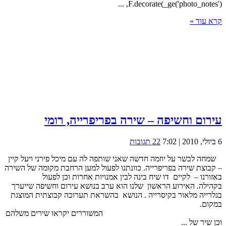
F.decorate(_ge('photo_notes'), ...
קרא עוד »
עירום וחשיפה – שירה בפריפרייה, רומי
6 ביולי, 2010 | 7:02
22 תגובות
שמחה לבשר על יוזמה חדשה שאני שותפה לה עם מיכל פירני ויעל קיין
– קבוצת שירה בפריפרייה. כוונתנו לפעול למען הרחבת מקומה של השירה
באזורנו – לקיים דו שיח בינה לבין אמנויות אחרות וכן לפעול
בקהילה. האירוע הראשון שלנו הוא ערב בנושא עירום וחשיפה שייערך
בגלרייה מלאור בקיסרייה . הנושא בהשראת תערוכה קבוצתית המוצגת
במקום.
המשוררים יקראו שירים משלהם
וכן שיר של ...