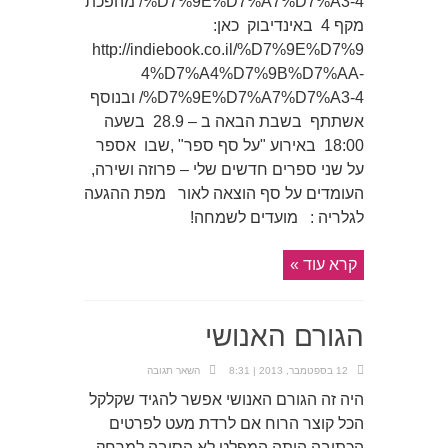
%D7%9E%D7%A7%D7%A3-4/ מהפכת
מקף 4 באינדיבוק כאן:
http://indiebook.co.il/%D7%9E%D7%9
4%D7%A4%D7%9B%D7%AA-
%D7%9E%D7%A7%D7%A3-4/ ובנוסף
אשתתף בשבת הבאה ב – 28.9 בשעה
18:00 באירוע "על סף ספר" ,שבו אספר
על שני ספרים חדשים שלי – פרוזה ושירה,
העומדים על סף הוצאה לאור מפת ההגעה
לגלריה : מועדים לשמחה!
קרא עוד »
הגורם האנושי
12 בספטמבר, 2013 | 8:31
השאר תגובה
היה זה הגורם האנושי אפשר להגיד שקלקל
הכל קוצר הרוח אם לרדת מעט לפרטים
הכתיבה היתה המפלט לא הסיבה למרחק