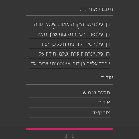
תגובות אחרונות
רן יגיל: תמר היקרה מאוד, שלמי תודה
ואמסור כמובן לגד. שבת שלום...
רן יגיל: אוהו יוכי, התגובות שלך תמיד
מאלפות בינה והן יצירה בפני עצמה....
רן יגיל: יוסי היקר, ניתוח כל כך יפה
ומדויק, ממש קולע, לשיר "השקה". של...
רן יגיל: יערה היקרה, שלמי תודה על
התגובה האישית והיפה. אמסור לגדי....
יוכבד אלייה בן דור: איזזזזזזזה שירים, גד
קינר היקר, ותודה לך רן יגיל שהארת
בדברי...
אודות
הסכם שימוש
אודות
צור קשר