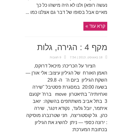
נעשה רופא) ולנו לא היה מישהו כל כך
מאיים אבל בסופו של דבר גם אצלנו כמו ...
קרא עוד »
מקף 4 : הגירה, גלות
18 באוגוסט, 2013 | 7:54
9 תגובות
הציור על הכריכה: מיכאל דרוקס,
האמן האורח של הגיליון עיצוב: אלי אורן —
השקת הגיליון ביום ה' ה- 29.8
בשעה 20:00 במסגרת פסטיבל "שירה
ואחיותיה" בתיאטרון move ברח' יקנעם
3 בתל אביב משתתפים בהשקה: יואב
איתמר, יובל גלעד, נקודא זינגר, שירה
כהן, גל קוסטוריצה, חני שטרנברג מוסיקה
: ירונה כספי — ניתן להשיג את הגיליון
בכתובת המערכת: