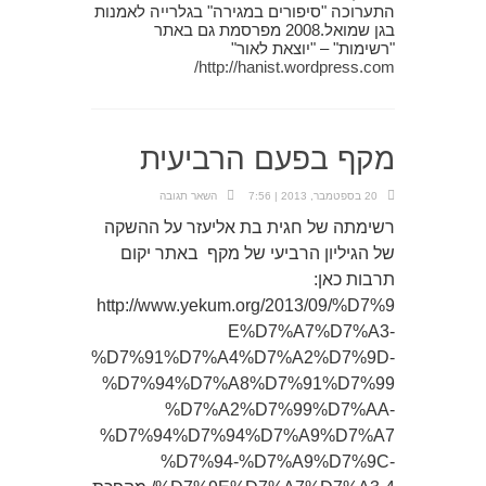
התערוכה "סיפורים במגירה" בגלרייה לאמנות
בגן שמואל.2008 מפרסמת גם באתר
"רשימות" – "יוצאת לאור"
http://hanist.wordpress.com/
מקף בפעם הרביעית
20 בספטמבר, 2013 | 7:56
השאר תגובה
רשימתה של חגית בת אליעזר על ההשקה
של הגיליון הרביעי של מקף באתר יקום
תרבות כאן:
http://www.yekum.org/2013/09/%D7%9
E%D7%A7%D7%A3-
%D7%91%D7%A4%D7%A2%D7%9D-
%D7%94%D7%A8%D7%91%D7%99
%D7%A2%D7%99%D7%AA-
%D7%94%D7%94%D7%A9%D7%A7
%D7%94-%D7%A9%D7%9C-