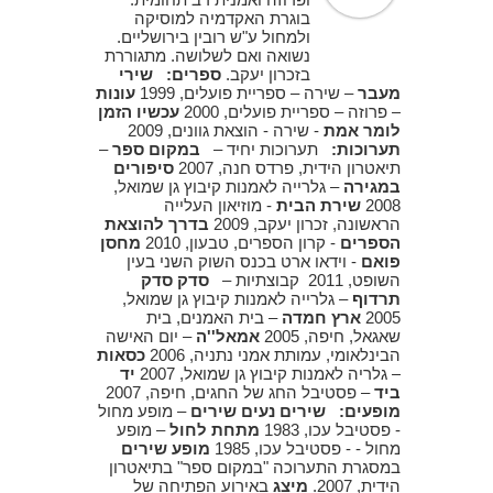
בוגרת האקדמיה למוסיקה
ולמחול ע"ש רובין בירושליים.
נשואה ואם לשלושה. מתגוררת
בזכרון יעקב.
ספרים:
שירי
מעבר
– שירה – ספריית פועלים, 1999
עונות
– פרוזה – ספריית פועלים, 2000
עכשיו הזמן
לומר אמת
- שירה - הוצאת גוונים, 2009
תערוכות:
תערוכות יחיד –
במקום ספר
–
תיאטרון הידית, פרדס חנה, 2007
סיפורים
במגירה
– גלרייה לאמנות קיבוץ גן שמואל,
2008
שירת הבית
- מוזיאון העלייה
הראשונה, זכרון יעקב, 2009
בדרך להוצאת
הספרים
- קרון הספרים, טבעון, 2010
מחסן
פואם
- וידאו ארט בכנס השוק השני בעין
השופט, 2011 קבוצתיות –
סדק סדק
תרדוף
– גלרייה לאמנות קיבוץ גן שמואל,
2005
ארץ חמדה
– בית האמנים, בית
שאגאל, חיפה, 2005
אמאל''ה
– יום האישה
הבינלאומי, עמותת אמני נתניה, 2006
כסאות
– גלריה לאמנות קיבוץ גן שמואל, 2007
יד
ביד
– פסטיבל החג של החגים, חיפה, 2007
מופעים:
שירים נעים שירים
– מופע מחול
- פסטיבל עכו, 1983
מתחת לחול
– מופע
מחול - - פסטיבל עכו, 1985
מופע שירים
במסגרת התערוכה "במקום ספר" בתיאטרון
הידית, 2007.
מיצג
באירוע הפתיחה של