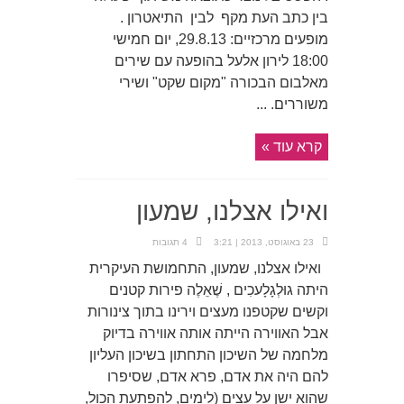
בין כתב העת מקף לבין התיאטרון .
מופעים מרכזיים: 29.8.13, יום חמישי
18:00 לירון אלעל בהופעה עם שירים
מאלבום הבכורה "מקום שקט" ושירי
משוררים. ...
קרא עוד »
ואילו אצלנו, שמעון
23 באוגוסט, 2013 | 3:21
4 תגובות
ואילו אצלנו, שמעון, התחמושת העיקרית
היתה גוּלְגָלָעכִים , שֶׁאֵלֶה פירות קטנים
וקשים שקטפנו מעצים וירינו בתוך צינורות
אבל האווירה הייתה אותה אווירה בדיוק
מלחמה של השיכון התחתון בשיכון העליון
להם היה את אדם, פרא אדם, שסיפרו
שהוא ישן על עצים (לימים, להפתעת הכול,