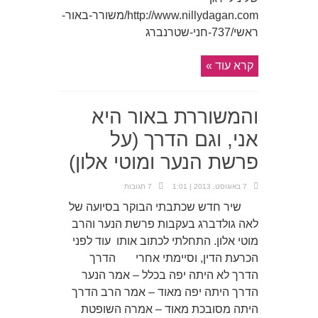
http://www.nillydagan.com/משורר-באור-
ראשי/737-חני-שטרנברג
קרא עוד »
והמשוררת באור היא
אני, וגם הדרך (על
פרשת הנער ומוטי אלון)
7 באוגוסט, 2013 | 1:01
7 תגובות
שיר חדש שכתבתי הבוקר בסיועה של
לאה גולדברג בעקבות פרשת הנער והרב
מוטי אלון. התחלתי לכתוב אותו עוד לפני
הכרעת הדין, וסיימתי אחרי הדרך
הדרך לא היתה יפה בכלל – אמר הנער
הדרך היתה יפה מאוד – אמר הרב הדרך
היתה מסובכת מאוד – אמרה השופטת