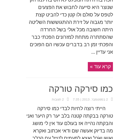
שנוצר היא סייעה לחבוש את הפצעים
לטפס על סולם ולו קטן כדי להביט קצת
יותר מגבוה על זירת ההתגוששות השליטה
היתה חשובה מכל אולי בשל החרדה
שהסתתרה מתחת למזרונים הפכתי כבר
והפכתי זמן רב בדברים עכשיו הם הפוכים
אני עדיין ...
קרא עוד »
כמו סירקה טורקה
2 בספטמבר, 2013 | 7:35
2 תגובות
הייתי רוצה לחיות לבדי כמו סירקה
טורקה בבקתה קטנה בלב יער רק היער ואני
והבקתה נהייה אז בעולם עוד אין לי מושג
מה בדיוק אעשה שם ודאי אכתוב ואקרא
ואשן ואֹכַל ואצא לפעמים לטייל עם הכלב