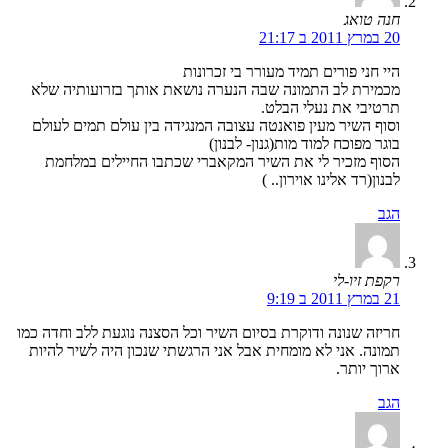
חנה טואג
20 במרץ 2011 ב 21:17
היי חני פורים תמיד מעורר בי זכרונות
מכמירת לב התמונה שבה הנערה נושאת אותך בזרועותיה שלא
תרטיבי את נעלי הבלט.
וסוף השיר מעין פואנטה עצובה המנגידה בין עולם תמים לעולם
בוגר מפוכח למוד מות(גנון- לבנון)
הסוף מזכיר לי את השיר המקאברי שכתבו החיילים במלחמת
לבנון(רד אלינו אוירון.. )
הגב
רקפת זיו-לי
21 במרץ 2011 ב 9:19
חריזה שנונה ודוקרת בסיום השיר וכל הסצנה נוגעת ללב וחדה כמו
תמונה. אני לא מומחית אבל אני הרגשתי שנכון היה לשיר להיות
ארוך יותר.
הגב