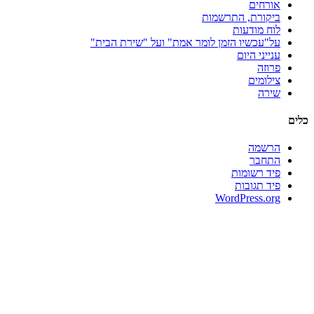
אורחים
ביקורת, התרשמות
לוח מודעות
על"עכשיו הזמן לומר אמת" ועל "שירת הבית"
ענייני היום
פרוזה
צילומים
שירה
כלים
הרשמה
התחבר
פיד רשומות
פיד תגובות
WordPress.org