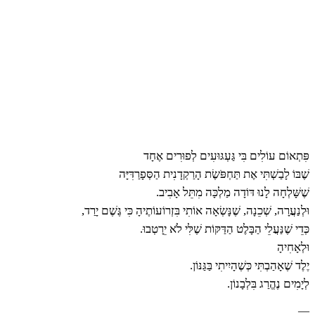
פִּתְאוֹם
עוֹלִים
בִּי
גַּעְגּוּעִים
לְפוּרִים
אֶחָד
שֶׁבּוֹ
לָבַשְׁתִּי
אֶת
תַּחְפֹּשֶׂת
הָרַקְדָנִית
הַסְּפָרַדִּיָּה
שֶׁשָּׁלְחָה
לָנוּ
דּוֹדָה
מַלְכָּה
מִתֵּל
אָבִיב
.
וּלְנַעֲרָה
,
שְׁכֵנָה, שֶׁנָּשְׂאָה
אוֹתִי
בִּזְרוֹעוֹתֶיהָ
כִּי
גֶּשֶׁם
יָרַד
,
כְּדֵי
שֶׁנַּעֲלֵי
הַבָּלֶט
הַדַּקּוֹת
שֶׁלִּי
לֹא
יֵרָטְבוּ
.
וּלְאָחִיהָ
יֶלֶד
שֶׁאָהַבְתִּי
כְּשֶׁהָיִיתִי
בַּגַּנּוֹן.
לְיָמִים
נֶהֱרַג
בִּלְבָנוֹן
.
—