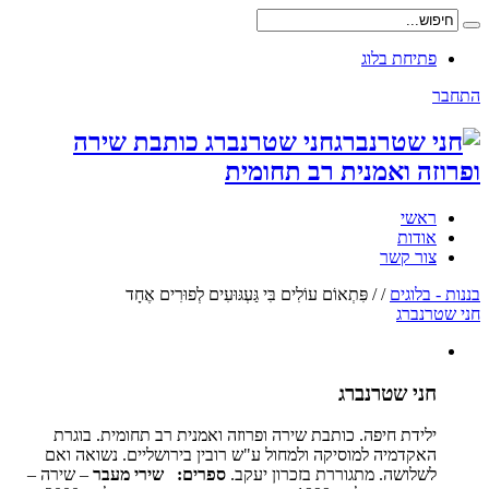
פתיחת בלוג
התחבר
חני שטרנברג כותבת שירה
ופרוזה ואמנית רב תחומית
ראשי
אודות
צור קשר
בננות - בלוגים
/
/
פִּתְאוֹם עוֹלִים בִּי גַּעְגּוּעִים לְפוּרִים אֶחָד
חני שטרנברג
חני שטרנברג
ילידת חיפה. כותבת שירה ופרוזה ואמנית רב תחומית. בוגרת
האקדמיה למוסיקה ולמחול ע"ש רובין בירושליים. נשואה ואם
לשלושה. מתגוררת בזכרון יעקב.
ספרים:
שירי מעבר
– שירה –