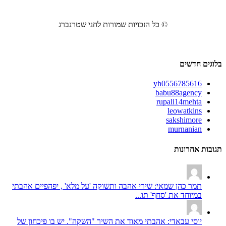
© כל הזכויות שמורות לחני שטרנברג
בלוגים חדשים
yh0556785616
babu88agency
rupali14mehta
leowatkins
sakshimore
murnanian
תגובות אחרונות
תמר כהן שמאי: שירי אהבה ותשוקה 'על מלא' , יפהפיים אהבתי
במיוחד את 'סחף' תו...
יוסי עבאדי: אהבתי מאוד את השיר "השקה". יש בו פיכחון של