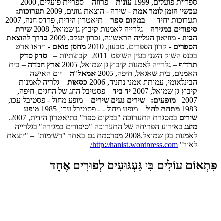
ספריית פועלים, 1999
עונות
– פרוזה – ספריית פועלים, 2000
עכשיו הזמן לומר אמת
- שירה - הוצאת גוונים, 2009
תערוכות:
תערוכות יחיד –
במקום ספר
– תיאטרון הידית, פרדס חנה, 2007
סיפורים במגירה
– גלרייה לאמנות קיבוץ גן שמואל, 2008
שירת
הבית
- מוזיאון העלייה הראשונה, זכרון יעקב, 2009
בדרך להוצאת
הספרים
- קרון הספרים, טבעון, 2010
מחסן פואם
- וידאו ארט
בכנס השוק השני בעין השופט, 2011 קבוצתיות –
סדק סדק
תרדוף
– גלרייה לאמנות קיבוץ גן שמואל, 2005
ארץ חמדה
– בית
האמנים, בית שאגאל, חיפה, 2005
אמאל''ה
– יום האישה
הבינלאומי, עמותת אמני נתניה, 2006
כסאות
– גלריה לאמנות
קיבוץ גן שמואל, 2007
יד ביד
– פסטיבל החג של החגים, חיפה,
2007
מופעים:
שירים נעים שירים
– מופע מחול - פסטיבל עכו,
1983
מתחת לחול
– מופע מחול - - פסטיבל עכו, 1985
מופע
שירים
במסגרת התערוכה "במקום ספר" בתיאטרון הידית, 2007.
מיצג
באירוע הפתיחה של התערוכה "סיפורים במגירה" בגלרייה
לאמנות בגן שמואל.2008 מפרסמת גם באתר "רשימות" – "יוצאת
לאור"
http://hanist.wordpress.com/
פִּתְאוֹם עוֹלִים בִּי גַּעְגּוּעִים לְפוּרִים אֶחָד