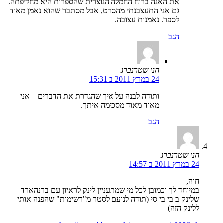
את האנה ברוח החמלה הנוצרית שהספרות היא מחליפתה.
גם אני התעצבנתי מהסרט, אבל מסתבר שהוא נאמן מאוד
לספר. נאמנות עצובה.
הגב
חני שטרנברג
24 במרץ 2011 ב 15:31
ותודה לבנה על איך שהגדרת את הדברים – אני
מאוד מאוד מסכימה איתך.
הגב
חני שטרנברג
24 במרץ 2011 ב 14:57
חוה,
במיוחד לך וכמובן לכל מי שמתעניין לינק לראיון עם ברנהארד
שלינק ב בי בי סי (תודה לנועם לסטר מ"רשימות" שהפנה אותי
ללינק הזה)