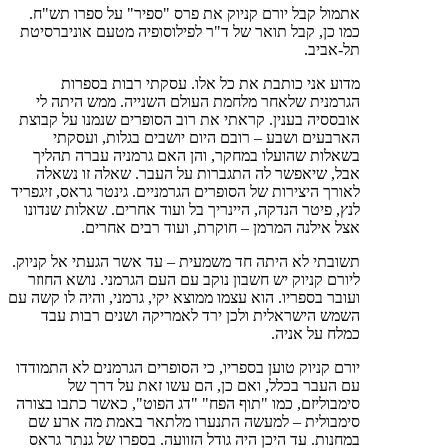
אתמול קבל יורם קניוק את פרס "ספיר" על ספרו תש"ח.
כמו כן, קבל תואר של ד"ר לפילוסופיה מטעם אוניברסיטת
תל-אביב.
מדוע אני כותבת את כל אלו. עסקתי רבות בספרות
הגרמנית שלאחר מלחמת העולם השנייה. ממש היתה לי
אובססיה בענין. קראתי את רוב הסופרים שנמנו על קבוצת
הארבעים ושבע – רובם היום יושבים בגלות, ועסקתי
בשאלות שהועלו במחקר, והן האם גרמניה עברה תהליך
אבל, שיאפשר לה התגברות על העבר. שאלה זו נשאלה
לאורך היצירות של הסופרים הגרמניים. גינטר גראס, זיגפריד
לנץ, פיטר הנדקה, היינריך בל ועוד אחרים. שאלות שנדונו
אצל אילנה המרמן – חוקרת, ועוד רבים אחרים.
תשובתי לא היתה חד משמעית – עד אשר הגעתי אל קניוק.
ליורם קניוק יש חשבון נוקב עם העם הגרמני. נושא החוזר
ועובר בספריו. הוא עצמו ממוצא יקי, גרמני, והיה לו קשה עם
השמש הישראלית ולכן ירד לאמריקה ושנים רבות עבד
כמלח על אניה.
יורם קניוק טוען בספריו, כי הסופרים הגרמנים לא התמודדו
עם העבר בכלל, ואם כן, הם עשו זאת על דרך של
סימבוליזם, כמו "תוף הפח" "דג הפוט", כאשר כתבו בצורה
סימבולית – למעשה התנערו מלתאר באמת מה ארע שם
במחנות. עד היכן היה גודל הזוועה. בספרו של גנתר גראס