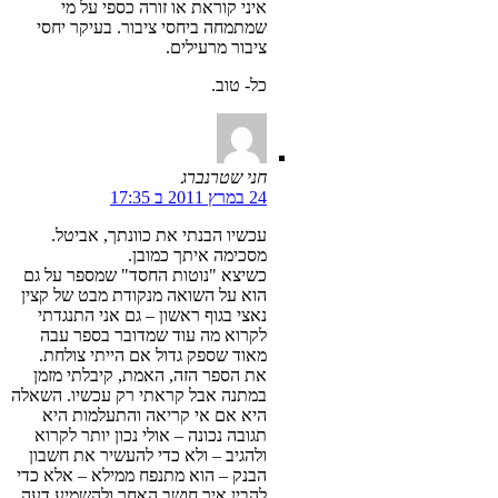
איני קוראת או זורה כספי על מי
שמתמחה ביחסי ציבור. בעיקר יחסי
ציבור מרעילים.
כל- טוב.
חני שטרנברג
24 במרץ 2011 ב 17:35
עכשיו הבנתי את כוונתך, אביטל.
מסכימה איתך כמובן.
כשיצא "נוטות החסד" שמספר על גם
הוא על השואה מנקודת מבט של קצין
נאצי בגוף ראשון – גם אני התנגדתי
לקרוא מה עוד שמדובר בספר עבה
מאוד שספק גדול אם הייתי צולחת.
את הספר הזה, האמת, קיבלתי מזמן
במתנה אבל קראתי רק עכשיו. השאלה
היא אם אי קריאה והתעלמות היא
תגובה נכונה – אולי נכון יותר לקרוא
ולהגיב – ולא כדי להעשיר את חשבון
הבנק – הוא מתנפח ממילא – אלא כדי
להבין איך חושב האחר ולהשמיע דעה