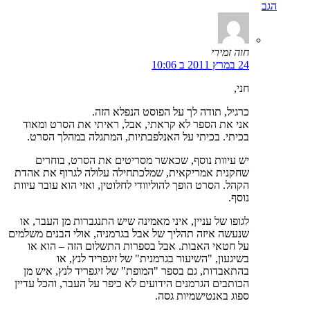
הגב
חוה זמירי
24 במרץ 2011 ב 10:06
חני,
כרגיל, תודה לך על הפוסט הנפלא הזה.
אני את הספר לא קראתי, אבל, ראיתי את הסרט ומאוד
בכיתי. בכיתי על האנלפבתיות, המתגלה במהלך הסרט.
יש עיוות נוסף, שכאשר מסריטים את הסרט, בוחרים
שחקנית אמריקאית, שמלכתחילה עלולה לגרוף את אהדת
הקהל. הסרט הופך להוליוודי לחלוטין, ואזי הוא עובר עיוות
נוסף.
לגופו של עניין, איני מאמינה שיש התנגברות מן העבר, או
שנעשה איזה תהליך של אבל בגרמניה, אולי הבנים משלמים
על חטאי האבות. אבל בספרות התשלום הזה – הוא או
בשיגעון, "השיעור בגרמנית" של זיגפריד לנץ, או
בהתאבדות, גם בספר "המופת" של זיגפריד לנץ, איש מן
הכותבים הגרמנים הידועים לא כיפר על העבר, והכל עדיין
ספוג באנטישמיות גסה.