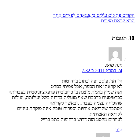
הקודם
פִּתְאוֹם עוֹלִים בִּי גַּעְגּוּעִים לְפוּרִים אֶחָד
הבא
יציאת מצרים
30 תגובות
חנה טואג
24 במרץ 2011 ב 7:32
היי חני, פוסט יפה וכתוב ברהיטות
לא קראתי את הספר, אבל צפיתי בסרט
אנה שמיץ באמת מוצגת בו כרובוטית פרפקציוניסטית בעבודתה
ככרטיסנית ברכבת שאף מועלית בדרגה בשל יעילותה, יעילות
שהוכיחה עצמה בעבר…ובאשר לקריאה
מסתבר שקריאת אותיות וספרות טובה אינה פוקחת עיניים
לקריאה האמיתית
לעוורים מהסוג הזה דרוש בדחיפות כתב ברייל
הגב