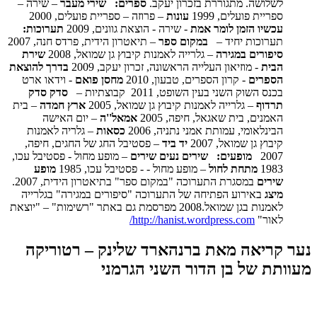
לשלושה. מתגוררת בזכרון יעקב.
ספרים:
שירי מעבר
– שירה –
ספריית פועלים, 1999
עונות
– פרוזה – ספריית פועלים, 2000
עכשיו הזמן לומר אמת
- שירה - הוצאת גוונים, 2009
תערוכות:
תערוכות יחיד –
במקום ספר
– תיאטרון הידית, פרדס חנה, 2007
סיפורים במגירה
– גלרייה לאמנות קיבוץ גן שמואל, 2008
שירת
הבית
- מוזיאון העלייה הראשונה, זכרון יעקב, 2009
בדרך להוצאת
הספרים
- קרון הספרים, טבעון, 2010
מחסן פואם
- וידאו ארט
בכנס השוק השני בעין השופט, 2011 קבוצתיות –
סדק סדק
תרדוף
– גלרייה לאמנות קיבוץ גן שמואל, 2005
ארץ חמדה
– בית
האמנים, בית שאגאל, חיפה, 2005
אמאל''ה
– יום האישה
הבינלאומי, עמותת אמני נתניה, 2006
כסאות
– גלריה לאמנות
קיבוץ גן שמואל, 2007
יד ביד
– פסטיבל החג של החגים, חיפה,
2007
מופעים:
שירים נעים שירים
– מופע מחול - פסטיבל עכו,
1983
מתחת לחול
– מופע מחול - - פסטיבל עכו, 1985
מופע
שירים
במסגרת התערוכה "במקום ספר" בתיאטרון הידית, 2007.
מיצג
באירוע הפתיחה של התערוכה "סיפורים במגירה" בגלרייה
לאמנות בגן שמואל.2008 מפרסמת גם באתר "רשימות" – "יוצאת
לאור"
http://hanist.wordpress.com/
נער קריאה מאת ברנהארד שלינק – רטוריקה
מעוותת של בן הדור השני הגרמני