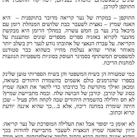
שונים כשאשמתם מוטחת בפניהם, רטוריקה ההופכת את
התוקפן לקורבן.
התוקפן – במקרה של נער קריאה מדובר בתוקפנית – היא
האנה שמיץ – נאצית לשעבר כבת שלושים המנהלת רומן עם
מיכאל ברג נער בן חמש עשרה. במהלך הרומן היא מבקשת
מהנער לקרוא באזניה ספרים מספרים שונים ומתענגת על
הקריאה. על עברה הנאצי של אהובתו נודע לנער רק בשלב יותר
מאוחר אחרי שהיא נעלמת מחייו כשהוא כבר סטודנט
למשפטים המשתתף בסמינר העוסק בסוגיות משפטיות הנוגעות
למחנות הריכוז.
כמי שמעורה הן בשיח המשפטי והן בשיח הספרותי טוען שלינק
בספרו שהגרמנים כולם אשמים בהשמדת היהודים בשואה,
ומכאן ואילך מוקדשת כל כתיבתו כדי לתאר את האנה שמיץ
כסוג של קורבן. קורבן של הבושה שלה. ובמה מתביישת שמיץ?
לא חס וחלילה בהשמדת היהודים שבה לקחה חלק פעיל – שכן
היתה שומרת במחנה ריכוז, אלא ב…כך שהיא איננה יודעת
קרוא וכתוב.
לא יאומן כי יסופר אבל זאת העלילה המופרכת של נער קריאה:
כיוון שהאנה שמיץ הנאצית לשעבר מתביישת להודות בכך
שהיא איננה יודעת קרוא וכתוב כלומר אנאלפביתית, היא מודה