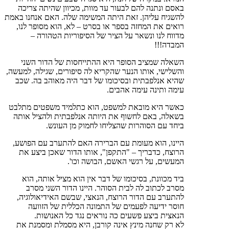
באסם ונתנה להם לבעור עד מוות, מכיוון שהיתה צריכה
להשגיח עליהן. זאת היתה המשימה שלה. האם אנחנו באמת
רואים את המחזה בספר או בסרט – לא, הוא מסופר לנו,
מדווח לנו ונשאר על הציר של הסיפוריות הטהורה –
המבדה!!!
השאלה שמציב הסופר היא ההתייחסות של הדור השני
והשלישי, אותו הנער שהקריא לה סיפורים, שגילה, למעשה,
שהיא אנלפבתית ובסיכומו של דבר היה מאוהב בה. שכב
עימה ותינה עימה אהבים.
כאשר היא מובאת למשפט, הוא כתלמיד משפטים מתלבט
בשאלה, באם לחשוף את היותה אנלפבתית ולהציל אותה
ביחד עם הסוהרות שהצליחו לחמוק מן העונש.
היינו, הוא מעומת עם הברירה האם להתערב עם הפושע,
הרוצח, כדבריך – "התקפן", אותו הדור שאכן ביצע את
המעשים, על רגשי האשם, הבושה וכו'.
ביד מכוונת, בסיכומו של דבר אין הוא מציל אותה, הוא
מסרב לכתוב לה לבית הסוהר. היינו הדור השני מסרב
להתערב עם הדור הרוצח, הנאצי, שבשם האידיאולוגיה,
חוסר ידיעה לפעמים של התמונה הכללית של הזוועה
הנאצית ביצע פשעים כה נוראים נגד כל האנושות.
לא רק שחנה מינץ אינה קורבן, היא מסמלת ומסמנת את