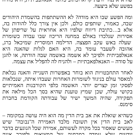
בפשע שלא ביצעה.
ומה הפשע שבו היא מודה? לא ההשתתפות בהשמדת היהודים
שבה, כאמור, שותפים כולם, ולכן אין צורך כלל להודות בה,
אלא ב…כתיבת דיווח שלפיו היא אחראית על שריפתן של
אסירות שנלכדו באולם במחנה הריכוז שבו עבדה כשומרת
שעלה באש עקב הפצצה. הדילמה המוסרית שמיכאל ברג,
אהובה לשעבר עומד בה, היא האם לגלות שהאנה היא
אנאלפביתית ולפיכך לא אשמה באשמה שבה הודתה, או להגן
על סודה – האנאלפאבתיות – ולהניח לה להפליל את עצמה.
לאחר התחבטויות הוא בוחר באפשרות השנייה והאנה נכלאת
למאסר עולם בניגוד לשומרות האחרות שעבדו איתה, שנכלאות
לפסקי זמן קצרים יותר. האשמה כלפי הקורבנות האמיתיים
בקושי עולה, שכן שמיץ טוענת שהיא בסך הכל מילאה את
תפקידה, שהיה המשך ישיר של עבודתה הקודמת בחברת
סימנס.
כשהיא שואלת את אב בית הדין מה הוא היה עושה במקומה –
לאב בית הדין אין תשובה מלבד האמירה ה"נבובה" שיש
מעשים שאסור בכל מקרה לעשותם, אמירה שכל הנוגעים בדבר
יודעים שלא עמדה במבחנה של המציאות ולפיכך אינה