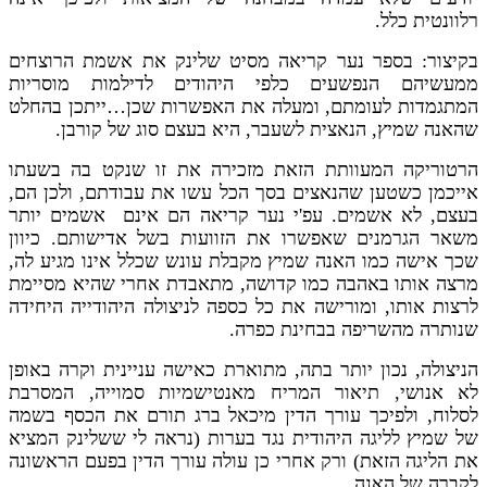
רלוונטית כלל.
בקיצור: בספר נער קריאה מסיט שלינק את אשמת הרוצחים
ממעשיהם הנפשעים כלפי היהודים לדילמות מוסריות
המתגמדות לעומתם, ומעלה את האפשרות שכן…ייתכן בהחלט
שהאנה שמיץ, הנאצית לשעבר, היא בעצם סוג של קורבן.
הרטוריקה המעוותת הזאת מזכירה את זו שנקט בה בשעתו
אייכמן כשטען שהנאצים בסך הכל עשו את עבודתם, ולכן הם,
בעצם, לא אשמים. עפ'י נער קריאה הם אינם אשמים יותר
משאר הגרמנים שאפשרו את הזוועות בשל אדישותם. כיוון
שכך אישה כמו האנה שמיץ מקבלת עונש שכלל אינו מגיע לה,
מרצה אותו באהבה כמו קדושה, מתאבדת אחרי שהיא מסיימת
לרצות אותו, ומורישה את כל כספה לניצולה היהודייה היחידה
שנותרה מהשריפה בבחינת כפרה.
הניצולה, נכון יותר בתה, מתוארת כאישה עניינית וקרה באופן
לא אנושי, תיאור המריח מאנטישמיות סמוייה, המסרבת
לסלוח, ולפיכך עורך הדין מיכאל ברג תורם את הכסף בשמה
של שמיץ לליגה היהודית נגד בערות (נראה לי ששלינק המציא
את הליגה הזאת) ורק אחרי כן עולה עורך הדין בפעם הראשונה
לקברה של האנה.