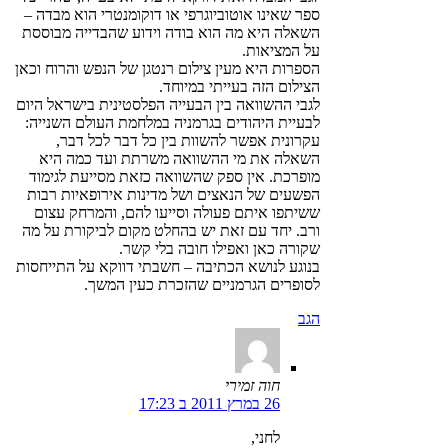
ספר שאינו אוטוביוגרפי או דוקומנטרי הוא מבדה –
השאלה היא מה הוא בודה וידוע שהבדייה מבוססת
על המציאות.
הספרות היא מעין צילום רנטגן של הנפש והרוח וכאן
הצילום הזה בעייתי במיוחד.
לגבי ההשוואה בין הבעייה הפלסטינית בישראל היום
לבעיית היהודים בגרמניה במלחמת העולם השנייה:
עקרונית אפשר להשוות בין כל דבר לכל דבר,
השאלה את מי ההשוואה משרתת ועד כמה היא
מופרכת. אין ספק שהשוואה כזאת מסייעת לגימוד
הפשעים של הנאצים ושל מדינות אירופאיות רבות
ששיתפו איתם פעולה וסייעו להם, והמרחק עצום
ורב. יחד עם זאת יש בהחלט מקום לביקורת על מה
שקורה כאן ואפילו חובה בלי קשר.
בנוגע לנושא הכתיבה – חשבתי דווקא על התייחסות
לסופרים הגרמניים שהזכרת כעין המשך.
הגב
חוה זמירי
26 במרץ 2011 ב 17:23
לחני,