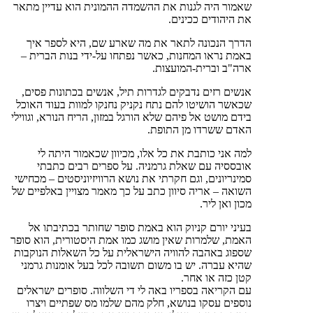
שאמור היה לגנות את ההשמדה ההמונית הוא עדיין מתאר
את היהודים ככינים.
הדרך הנכונה לתאר את מה שארע שם, היא לספר איך
באמת נראו המחנות, כאשר נפתחו על-ידי בנות הברית –
ארה"ב וברית-המועצות.
אנשים רזים נדבקים לגדרות תיל, אנשים בכתונות פסים,
שכאשר הושיטו להם נתח נקניק נחנקו למוות בעוד האוכל
בידם מושט אל פיהם שלא הורגל במזון, הריח הנורא, וגווילי
האדם ששרדו מן התופת.
למה אני כותבת את כל אלו, מכיוון שכאמור היתה לי
אובססיה עם שאלת גרמניה. על ספרים רבים כתבתי
סמינריונים, וגם חקרתי את נושא הרוויזיוניסטים – מכחישי
השואה – אריה סיוון כתב על כך מאמר מצויין באלפיים של
מכון ואן ליר.
בעיני יורם קניוק הוא באמת סופר שחותר בכתיבתו אל
האמת, שלמרות שאין מושג כמו אמת היסטורית, הוא סופר
שספוג באהבה להוויה הישראלית על כל השאלות הנוקבות
שהיא עברה. יש בו משום תשובה לכל בעל אומנות גרמני
קטן כזה או אחר.
עם הקריאה בספריו באה לי די השלווה. סופרים ישראלים
נוספים עסקו בנושא, חלק מהם שלמו מס שפתיים ויצרו