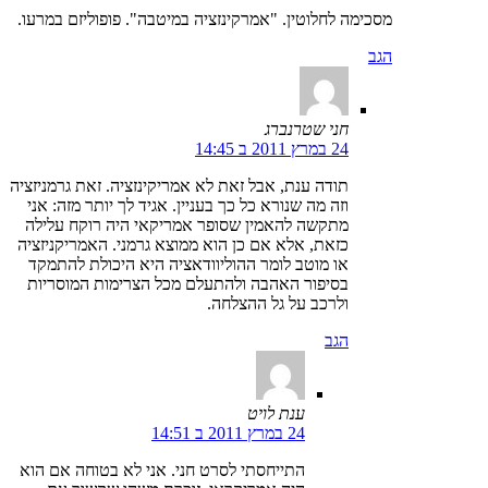
מסכימה לחלוטין. "אמרקינזציה במיטבה". פופוליזם במרעו.
הגב
חני שטרנברג
24 במרץ 2011 ב 14:45
תודה ענת, אבל זאת לא אמריקינזציה. זאת גרמניזציה
וזה מה שנורא כל כך בעניין. אגיד לך יותר מזה: אני
מתקשה להאמין שסופר אמריקאי היה רוקח עלילה
כזאת, אלא אם כן הוא ממוצא גרמני. האמריקניזציה
או מוטב לומר ההוליוודאציה היא היכולת להתמקד
בסיפור האהבה ולהתעלם מכל הצרימות המוסריות
ולרכב על גל ההצלחה.
הגב
ענת לויט
24 במרץ 2011 ב 14:51
התייחסתי לסרט חני. אני לא בטוחה אם הוא