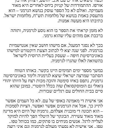
ובעוד נושאים אחרים עם א.ב. יהושע, ויצחק אוורבוך
אורפז. ההתמודדות של קניוק ביחס לאחרים היא מאוד
מעמיקה. ואולם לא כל הספר עוסק בנושא הגרמני – הוא
מתעסק באמת בנושא של מלחמות תש"ח, מלחמות ישראל.
כתיבתו היא מעשה אמנות.
לא מזמן קראתי את הספר בו הוא נוסע לגרמניה, ותוהה
ברכבת אם מזהים עליו שהוא גרמני.
בכך לא נסגר המעגל, אם מישהו חושב שאין אנטישמיות
בגרמניה. לפני שנה יצא לי לכתוב הצעת דוקטורט למישהו
באוניברסיטת חיפה – שעסק בעליית הרוסית לישראל
בהשוואה לאלו שהגרו לגרמניה.
במשך מספר ימים תמימים היינו בקשר. באותו הטווח
הסתבר שמרצה ישראלי שיצא לגרמניה ולימד באוניברסיטה
גרמנית, נתפס באיזו סימטה והוכה מכות רצח על היותו יהודי
(ואולי גם הומוסקסואל) שזה בכלל היסטרי, כמובן שהוא
סיים בבית החולים עם רגליים שבורות.
אני אישית די מאמינה באופי של עם. לא כל העמים אפשר
לתייג כך, אבל את הגרמנים אפשר ואפשר. הציות לסמכות
– הוא תכונה די מובנית אצלהם, גרמניה של היום היא מדינה
מאוד מאוד עשירה. הבונקר של היטלר הפך להיות למוקד
לעלייה לרגל. אנשים מניחים בו פתקים, כמו בכותל טפו..
טפו.. אני אישית לא נסעתי מעולם לגרמניה וגם איני רוצה