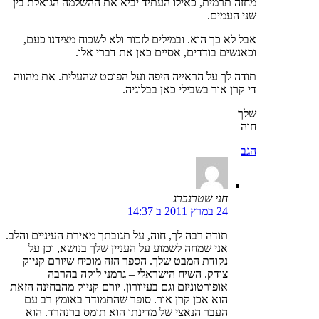
מחזה תרמית, כאילו העתיד יביא את ההשלמה הגואלת בין
שני העמים.
אבל לא כך הוא. ובמילים לזכור ולא לשכוח מצידנו כעם,
וכאנשים בודדים, אסיים כאן את דברי אלו.
תודה לך על הראייה היפה ועל הפוסט שהעלית. את מהווה
די קרן אור בשבילי כאן בבלוגיה.
שלך
חוה
הגב
חני שטרנברג
24 במרץ 2011 ב 14:37
תודה רבה לך, חוה, על תגובתך מאירת העיניים והלב.
אני שמחה לשמוע על העניין שלך בנושא, וכן על
נקודת המבט שלך. הספר הזה מוכיח שיורם קניוק
צודק. השיח הישראלי – גרמני לוקה בהרבה
אופורטוניזם וגם בעיוורון. יורם קניוק מהבחינה הזאת
הוא אכן קרן אור. סופר שהתמודד באומץ רב עם
העבר הנאצי של מדינתו הוא תומס ברנהרד. הוא