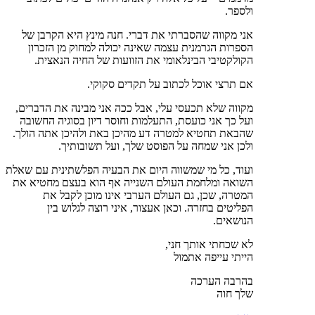
ולספר.
אני מקווה שהסברתי את דברי. חנה מינץ היא הקרבן של
הספרות הגרמנית עצמה שאינה יכולה למחוק מן הזכרון
הקולקטיבי הבינלאומי את הזוועות של החיה הנאצית.
אם תרצי אוכל לכתוב על תקדים סקוקי.
מקווה שלא תכעסי עלי, אבל ככה אני מבינה את הדברים,
ועל כך אני כועסת, התעלמות וחוסר דיון בסוגיה החשובה
שהבאת תחטיא למטרה דע מהיכן באת ולהיכן אתה הולך.
ולכן אני שמחה על הפוסט שלך, ועל תשובותיך.
ועוד, כל מי שמשווה היום את הבעיה הפלשתינית עם שאלת
השואה ומלחמת העולם השנייה אף הוא בעצם מחטיא את
המטרה, שכן, גם העולם הערבי אינו מוכן לקבל את
הפליטים בחזרה. וכאן אעצור, איני רוצה לגלוש בין
הנושאים.
לא שכחתי אותך חני,
הייתי עייפה אתמול
בהרבה הערכה
שלך חוה