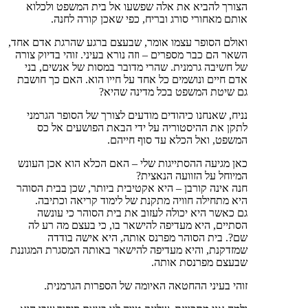
הצורך להביא את אלה שפשעו אל בית המשפט ולכלוא
אותם מאחורי סורג ובריח, כפי שאכן קורה לחנה.
ואולם הסופר עצמו אומר, שבעצם ברגע שהרגת אדם אחד,
השאר הם כבר מספרים – וזה נורא בעיני. זוהי בדיוק צורה
של חשיבה גרמנית. שהרי מדובר במסות של אנשים, בני
אדם חיים ונושמים כל אחד על חייו הוא. האם כך חושבת
גם שיטת המשפט בכל מדינה שהיא?
נניח, שאנחנו כיהודים מודעים לצורך של הסופר הגרמני
לתקן את ההיסטוריה על ידי הבאת הפושעים אל כס
המשפט, ואל הכלא עד סוף חייהם.
כאן מגיעה ההסתייגות שלי – האם הכלא הוא אכן העונש
המיוחל על הזוועה הנאצית?
חנה אינה קורבן – היא אקטיבית ביותר, שכן בבית הסוהר
היא מתחילה חוויה מתקנת של לימוד קריאה וכתיבה.
גם כאשר היא יכולה לעזוב את בית הסוהר כי עונשה
הסתיים, היא מעדיפה להישאר בו, כי בעצם מה רע לה
שם?. בית הסוהר מפרנס אותה, היא אישה בודדה
שמזדקנת, והיא מעדיפה להישאר באותה המסגרת המגוננת
שבעצם מפרנסת אותה.
זוהי בעיני ההחטאה האיומה של הספרות הגרמנית.