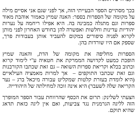
בכך מסתיים הספר הבעייתי הזה, אך לפני שגם אני אסיים מילה
על מקומה של הספרות בספר: האנה שמיץ כאמור אוהבת מאוד
ספרות וגם מתגלה כמבינה בה. היא אפילו ריחמה על נערות
יהודיות עדינות וחלשות ואפשרה להן בחודש האחרון לפני מותן
לקרוא לפניה סיפורים במקום להעביד אותן בעבודות פרך,
שספק אם היו שורדות בהן.
הספרות מחליפה את מקומה של הדת, והאנה שמיץ
הופכת כמעט לקדושה הממרקת את חטאיה ע"י לימוד קרוא
וכתוב בכלא וקריאת ספרות השואה – גם זאת שכתבו הקורבנות
וגם זאת שכתבו התוקפים – אך למרות מאמציה העילאיים
(היא לומדת בעזרת קלטות שמקליט עבורה מיכאל ברג – נער
הקריאה שלה לשעבר) היא אינה זוכה למחילתה של היהודייה.
הצעתי לשלינק: תרום את הכסף שהרווחת עבור הספר המופרך
הזה לליגה הגרמנית נגד צביעות, ואם אין ליגה כזאת תדאג
שהיא תוקם.