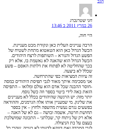
הגב
חני שטרנברג
26 במרץ 2011 ב 13:46
היי חוה,
הרבה עניינים העלית כאן ונקודת מבט מעניינת.
הכשל הגדול כאן הוא הטאטוא מתחת לשטיח של
הפשע הגדול והנורא – השותפות לרצח היהודים.
הכשל הגדול הוא שהאנה לא נאשמת בו, אלא רק
בכך שהחליטה לא לפתוח את דלתות האסם – פשע
שכלל לא ביצעה.
זה עיוות המציאות כפי שהתרחשה.
אני מסכימה איתך מאוד לגבי תפיסת היהודים כמסה
-חוסר ההבנה שכל אדם הוא עולם ומלואו – התפיסה
הזאת באה לידי ביטוי בספר וזה כשל נוסף.
יותר מזה: יש הרגשה שהיהודים בכלל לא מעניינים
את שלינק. מי שמעניין אותו אלה הגרמנים, וההודאה
בפשעים נגדם נעשית מהשפה ולחוץ – אין בספר
תחושת חרטה, אשמה ובושה – גם לא של האנה –
אלא רק של ניתוח קר, שכלתני – התכונה שמושלכת
בעצם על בת הניצולה.
לגבי המבדה זאת דווקא לדעתי לא בעייה, שהרי כל