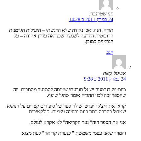
חני שטרנברג
24 במרץ 2011 ב 14:28
תודה, חנה. אכן נקודה שלא הדגשתי – היעילות הגרמנית
הרובוטית הידועה לשמצה שכנראה עדיין אהודה – על
הגרמנים כמובן.
הגב
אביטל קשת
24 במרץ 2011 ב 9:28
כיום יש בגרמניה יש גל תודעתי שמנסה להתנער מהסבים. וזה
שהספר זכה לכזו תהודה אומר שהגל שוצף.
קראי את ריצ'ל זייפרט יש לה ספר של סיפורים קצרים על הנושא
שטבול בהרבה יותר כנות ובחינה עצמית- קולקטיבית.
אני את הספר הזה" נער הקריאה" לא אקרא לעולם.
והמוזר שאני עצמי משמשת " כנערת קריאה" לעת מצוא.