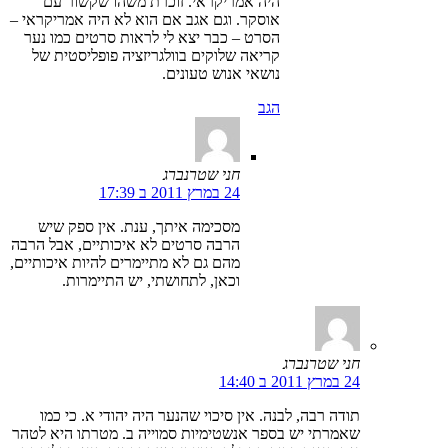
היה אמריקראי. זוכרת משהו שקשור עם
אוסקר. וגם אגב אם הוא לא היה אמריקראי –
הסרט – כבר יצא לי לראות סרטים כמו נער
קריאה שלוקים בוולגריזציה פופליסטית של
נושאי אנוש טעונים.
הגב
חני שטרנברג
24 במרץ 2011 ב 17:39
מסכימה איתך, ענת. אין ספק שיש
הרבה סרטים לא איכותיים, אבל הרבה
מהם גם לא מתיימרים להיות איכותיים,
וכאן, לתחושתי, יש התיימרות.
חני שטרנברג
24 במרץ 2011 ב 14:40
תודה רבה, לבנה. אין סיכוי שהנער היה יהודי א. כי כמו
שאמרתי יש בספר אנשטימיות סמוייה ב. מטרתו היא לטהר