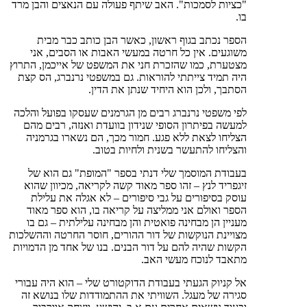
"כציות לסמכות". האב שיתף פעולה עם הנאצים והבן מרד
בו.
הספר נכתב בגוף ראשון, כאשר הבן כותב כבר מבית
משוגעים. אין כל חרטה במעשי האבות או הסבים, אני
מצטערת, כמו שהזכרת חני את המשפט של אייכמן, התרוץ
היה תמיד צייתתי להוראות. גם במשפטי נרנברג, הס קצת
הסתבך, ולכן הוא היחיד שנתן את הדין.
לפי משפטי נרנברג רבים מן הגרמנים שעסקו בפועל והלכה
למעשה בפיתרון הסופי שנידון בוועדת ואנזה, רבים מהם
הצליחו לצאת ללא פגע. חמור מכך, הם נשארו בגרמניה
והצליחו להתעשר בשנית ולחיות בטוב.
בעבודת המוסמך שלי דנתי בספר "המופת" גם הוא של
זיגפריד לנץ – זהו ספר מאוד קשה לקריאה, מכיוון שהוא
עוסק בסיפורים על גבי סיפורים – לא אגלה את עלילת
הספר ואולם אני ממליצה על קריאה בו, הוא ספר מאוד
מעניין הן מבחינה פואטית והן מבחינה עלילתית – גם בו
מצויינת הנוקשות של דור ההורים, חוסר החרטה וההשלכות
הקשות שהיה להם על דור הבנים. בנו של אחד מן הדמויות
מתאבד לנוכח מעשי האב.
אל קניוק הגעתי בעבודת הדוקטורט שלי – הוא היה עבורי
סגירה של מעגל. השוויתי את ההתמודדות שלו בנושא זה