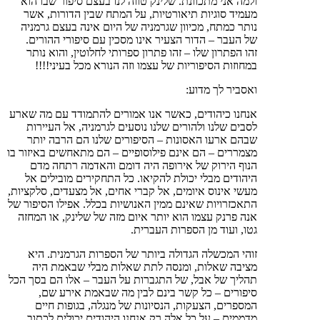
ולמה אני מתכוונת. שלינק טווה לנו בעצם סיפור שבו הוא
מעמיד סוגיות תיאורטיות, על המתח שבין הדורות, אשר
נותר כמתח, מכיוון שגרמניה של היום אינה בעצם גרמניה
של העבר – הדור הצעיר אינו מסכין עם סיפורי ההורים.
זהו הפתרון שלו – זהו פתרון ספרותי לחלוטין, והוא נותר
במחוזות הסיפוריות של עצמו וזה הנורא מכל בעיני!!!!
ואסביר לך מדוע:
אנחנו כיהודים, כאשר אנו אמורים להתמודד עם מה שארע
לסבים שלנו ולהורים שלנו נוסעים לגרמניה, אל העיירות
שבהם ארעו האסונות – הסיפורים שלנו הם הרבה יותר
מצמררים – הם אינם פילוסופיים – הם מתאחשים באיזור בו
הנוף הירוק של אירופה היה דומם והאדמה רתחה מדם
היהודים מבלי יכולת להקיאו. כל התחקירים מובילים אל
מעשי אינוס איומים, אל קברי אחים, אל מצעדים, סלקציות,
התאכזרויות שאינם ממין האנושיות בכלל. אפילו הסיפור של
אנה פרנק עצמו הוא יותר איום מזה של שלינק, או המחזה
גטו, ועוד מן הספרות העברית.
זוהי המכשלה הגדולה ביותר של הספרות הגרמנית. היא
מציבה שאלות, ומנסה לתת שאלות מבלי שבאמת היה
תהליך של אבל, של התגברות על העבר – אלו הם בסך הכל
סיפורים – כל קשר בינם לבין מה שבאמת אירע שם,
המספרים, הצעקות, הנסיונות של מנגלה, בגופות חיים
מדממים – על כל אלה רק אנחנו היהודים יכולים לכתוב