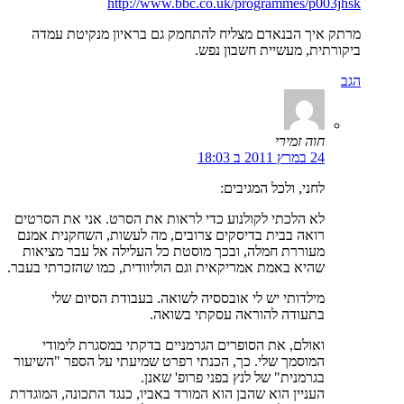
http://www.bbc.co.uk/programmes/p003jhsk
מרתק איך הבנאדם מצליח להתחמק גם בראיון מנקיטת עמדה
ביקורתית, מעשיית חשבון נפש.
הגב
חוה זמירי
24 במרץ 2011 ב 18:03
לחני, ולכל המגיבים:
לא הלכתי לקולנוע כדי לראות את הסרט. אני את הסרטים
רואה בבית בדיסקים צרובים, מה לעשות, השחקנית אמנם
מעוררת חמלה, ובכך מוסטת כל העלילה אל עבר מציאות
שהיא באמת אמריקאית וגם הוליוודית, כמו שהזכרתי בעבר.
מילדותי יש לי אובססיה לשואה. בעבודת הסיום שלי
בתעודה להוראה עסקתי בשואה.
ואולם, את הסופרים הגרמניים בדקתי במסגרת לימודי
המוסמך שלי. כך, הכנתי רפרט שמיעתי על הספר "השיעור
בגרמנית" של לנץ בפני פרופ' שאנן.
העניין הוא שהבן הוא המורד באביו, כנגד התכונה, המוגדרת