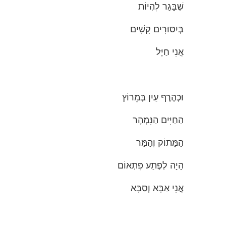
שֶׁבָּגַר לִהְיוֹת
בְּיִסּוּרִים קָשִׁים
אֲנִי חַיָּל
וּכְהֶרֶף עַיִן בְּמֵרוֹץ
הַחַיִּים הַנִּמְהָר
הַמָּתוֹק וְהַמַּר
הָיָה לְפֶתַע פִּתְאוֹם
אֲנִי אַבָּא וְסַבָּא