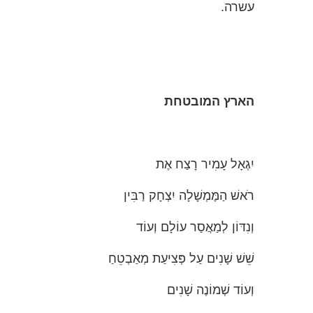
עשרה.
הארץ המובטחת
יִגְאָל עָמִיר רָצַח אֶת
רֹאשׁ הַמֶּמְשָׁלָה יִצְחָק רַבִּין
וְנִדּוֹן לְמַאֲסַר עוֹלָם וְעוֹד
שֵׁשׁ שָׁנִים עַל פְּצִיעַת מְאַבְטֵחַ
וְעוֹד שְׁמוֹנֶה שָׁנִים