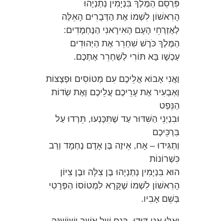
פִּרְסֵם הַמֶּלֶךְ בִּנְיָמִין נְתַנְיָהוּ
הָרִאשׁוֹן לִשְׁמוֹ אֶת הַדְּבָרִים הָאֵלֶּה
לְאֶזְרְחֵי הָעָם הָאִירָאנִי הַנֶּחְמָדִים:
הַמֶּלֶךְ כֹּרֶשׁ שִׁחְרֵר אֶת הַיְּהוּדִים
עַכְשָׁו בָּא תּוֹרִי לְשַׁחְרֵר אֶתְכֶם.
וַאֲנִי אָבוֹא אֲלֵיכֶם עִם מְטוֹסִים וּפְצָצוֹת
וְאַבְעִיר אֶת עָרֵיכֶם עֲלֵיכֶם וְאֶת שְׂדוֹת
הַנֵּפְט
וּבִנְיְנֵי הַשִּׁדּוּר עַד שֶׁתִּכָּנְעוּ, תֵּרְדוּ עַל
בִּרְכֵּיכֶם
וְתַגִּידוּ – אָח, אֵיזֶה בֶּן אָדָם נֶחְמָד וְרַב
כִּשְׁרוֹנוֹת
הוּא בִּנְיָמִין נְתַנְיָהוּ בֶּן צִלָּה וּבֶן צִיּוֹן
הָרִאשׁוֹן לִשְׁמוֹ שֶׁקָּרָא לִמְטוֹסוֹ הַפְּרָטִי
בְּשֵׁם אָבִיו.