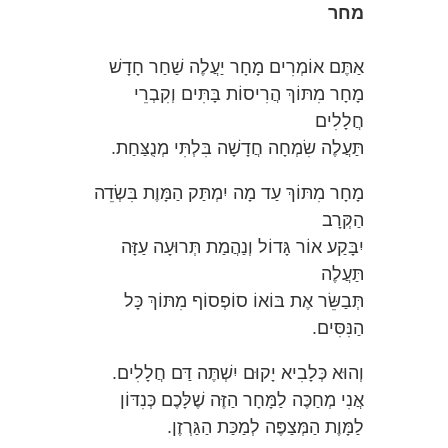
מחר
אַתֶּם אוֹמְרִים מָחָר יַעֲלֶה שַׁחַר חָדָשׁ
מָחָר מִתּוֹךְ הֲרִיסוֹת בָּתִּים וְקִבְרֵי
חֲלָלִים
תַּעֲלֶה שִׂמְחָה חֲדָשָׁה בִּלְתִּי מְנֻצַּחַת.
מָחָר מִתּוֹךְ עַד מָה יִמְתַּק הַמָּוֶת בִּשְׂדֵה
הַקְּרָב
יִבָּקַע אוֹר גָּדוֹל וְנַהֲמַת תְּרוּעָה עַזָּה
תַּעֲלֶה
תְּבַשֵּׂר אֶת בּוֹאוֹ סוֹפְסוֹף מִתּוֹךְ כָּל
הַנִּסִּים.
וְהוּא כְּלָבִיא יָקוּם יִשְׁתֶּה דַּם חֲלָלִים.
אֲנִי מְחַכֶּה לַמָּחָר הַזֶּה שֶׁלָּכֶם כְּנִדּוֹן
לַמָּוֶת הַמְּצַפֶּה לְמַכַּת הַגַּרְזֶן.