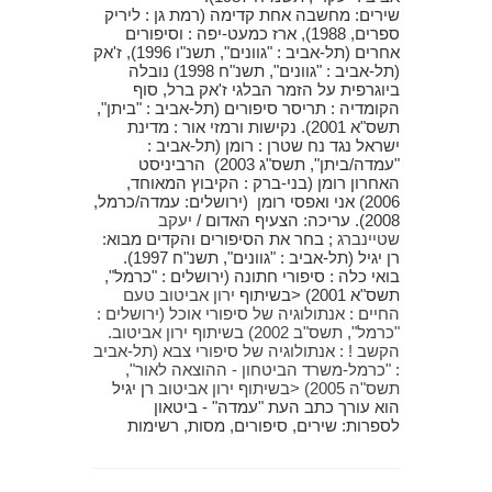
שירים: מחשבה אחת קדימה (רמת גן : ליריק
ספרים, 1988), ארז כמעט-יפה : וסיפורים
אחרים (תל-אביב : "גוונים", תשנ"ו 1996), ז'אק
(תל-אביב : "גוונים", תשנ"ח 1998) נובלה
ביוגרפית על הזמר הבלגי ז'אק ברל, סוף
הקומדיה : תריסר סיפורים (תל-אביב : "ביתן",
תשס"א 2001). נקישות ורמזי אור : מדינת
ישראל נגד נח שטרן : רומן (תל-אביב :
"עמדה/ביתן", תשס"ג 2003) הרביניסט
האחרון רומן (בני-ברק : הקיבוץ המאוחד,
2006) אני ואפסי רומן (ירושלים: עמדה/כרמל,
2008). עריכה: הצעיף האדום /
יעקב
שטיינברג
; בחר את הסיפורים והקדים מבוא:
רן יגיל (תל-אביב : "גוונים", תשנ"ח 1997).
בואי כלה : סיפורי חתונה (ירושלים : "כרמל",
תשס"א 2001) <בשיתוף
ירון אביטוב טעם
החיים : אנתולוגיה של סיפורי אוכל (ירושלים :
"כרמל", תשס"ב 2002) בשיתוף
ירון אביטוב.
הקשב ! : אנתולוגיה של סיפורי צבא (תל-אביב
: "כרמל-משרד הביטחון - ההוצאה לאור",
תשס"ה 2005) <בשיתוף
ירון אביטוב
רן יגיל
הוא עורך כתב העת "עמדה" - ביטאון
לספרות: שירים, סיפורים, מסות, רשימות