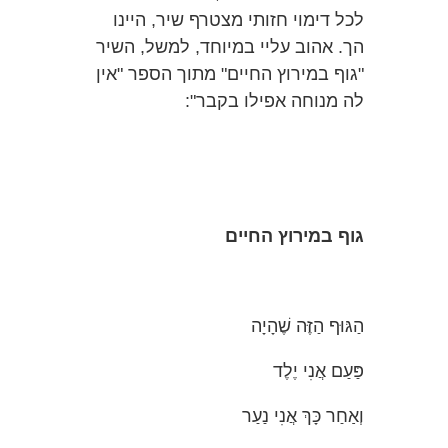
לכל דימוי חזותי מצטרף שיר, היינו
הך. אהוב עליי במיוחד, למשל, השיר
"גוף במירוץ החיים" מתוך הספר "אין
לה מנוחה אפילו בקבר":
גוף במירוץ החיים
הַגּוּף הַזֶּה שֶׁהָיָה
פַּעַם אֲנִי יֶלֶד
וְאַחַר כָּךְ אֲנִי נַעַר