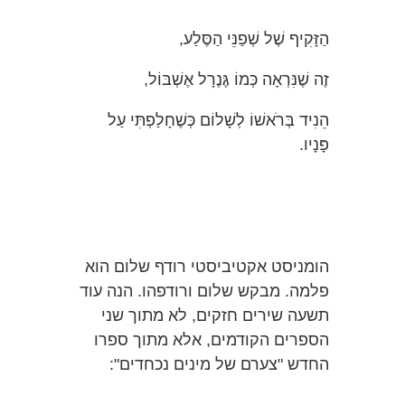
הַזָּקִיף שֶׁל שְׁפַנֵּי הַסֶּלַע,
זֶה שֶׁנִּרְאָה כְּמוֹ גֶּנֶרָל אֶשְׁבּוֹל,
הֵנִיד בְּרֹאשׁוֹ לְשָׁלוֹם כְּשֶׁחָלַפְתִּי עַל
פָּנָיו.
הומניסט אקטיביסטי רודף שלום הוא
פלמה. מבקש שלום ורודפהו. הנה עוד
תשעה שירים חזקים, לא מתוך שני
הספרים הקודמים, אלא מתוך ספרו
החדש "צערם של מינים נכחדים":