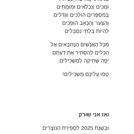
וּמֻכִּים וְנִכְלָאִים וּמוּמָתִים
בְּמִסְפָּרִים הוֹלְכִים וּגְדֵלִים
וְהַצַּעַר וְהַכְּאֵב הוֹפְכִים
לִהְיוֹת בִּלְתִּי נִסְבָּלִים
מִכָּל הָאֲנָשִׁים הַנֶּחְבָּאִים אֶל
הַכֵּלִים לְהַסְתִּיר אֶת דַּעְתָּם
יָפָה שְׁתִיקָה לַמַּשְׂכִּילִים.
טְפוּ עֲלֵיכֶם מַשְׂכִּילִים!
ואז אני שורק
וּבִשְׁנַת 2025 לִסְפִירַת הַנּוֹצְרִים