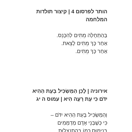
הותר לפרסום 4 | קיצור תולדות
המלחמה
בַּהַתְחָלָה מֵתִים לְהִכָּנֵס.
אַחַר כָּךְ מֵתִים לָצֵאת.
אַחַר כָּךְ מֵתִים.
אירוניה | לָכֵן הַמַּשְׂכִּיל בָּעֵת הַהִיא
יִדֹּם כִּי עֵת רָעָה הִיא | עמוס ה יג
וְהַמַּשְׂכִּיל בָּעֵת הַהִיא יִדֹּם –
כִּי כְּשֶׁבְּנֵי אָדָם מְדַמְּמִים
בְּנִימוּס כְּמוֹ בְּהִתְנַצְּלוּת