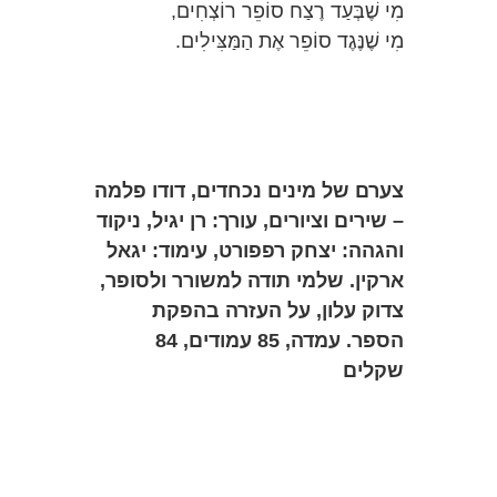
מִי שֶׁבְּעַד רֶצַח סוֹפֵר רוֹצְחִים,
מִי שֶׁנֶּגֶד סוֹפֵר אֶת הַמַּצִּילִים.
צערם של מינים נכחדים, דודו פלמה
– שירים וציורים, עורך: רן יגיל, ניקוד
והגהה: יצחק רפפורט, עימוד: יגאל
ארקין.
שלמי תודה למשורר ולסופר,
צדוק עלון, על העזרה בהפקת
הספר.
עמדה, 85 עמודים, 84
שקלים