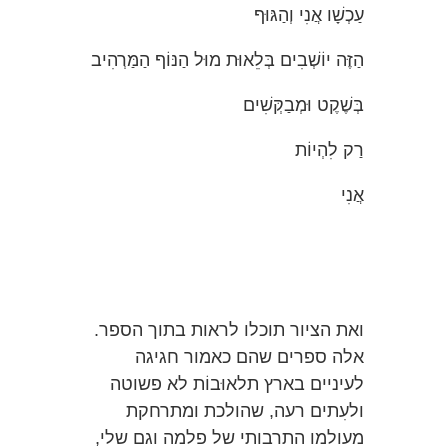
עַכְשָׁו אֲנִי וְהַגּוּף
הַזֶּה יוֹשְׁבִים בְּלֵאוּת מוּל הַנּוֹף הַמַּרְהִיב
בְּשֶׁקֶט וּמְבַקְּשִׁים
רַק לִהְיוֹת
אֲנִי
ואת הציור תוכלו לראות בתוך הספר.
אלה ספרים שהם כאמור חגיגה
לעיניים בארץ תלאוּבוֹת לא פשוטה
ולעִתים רעה, שהולכת ומתרחקת
מעולמו התרבותי של פלמה וגם שלי,