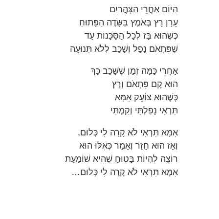
הַיּוֹם אַחֲרֵי הַצָּהֳרַיִם
עֵרָן רָץ בְּאֹמֶץ בַּשָּׂדֶה הַפָּתוּחַ
כְּשֶׁהוּא בָּז לְכָל הַסַּכָּנוֹת עַד
שֶׁפִּתְאֹם נָפַל וְשָׁכַב לְלֹא תְּנוּעָה
אַחֲרֵי כַּמָּה זְמַן שֶׁשָּׁכַב כָּךְ
הוּא קָם פִּתְאֹם וְרָץ
כְּשֶׁהוּא צוֹעֵק אִמָּא
תִּרְאִי נָפַלְתִּי וְקַמְתִּי
אִמָּא תִּרְאִי לֹא קָרָה לִי כְּלוּם,
וְאָז הוּא חָזַר וְאָמַר כְּאִלּוּ הוּא
רוֹצֶה לִהְיוֹת בָּטוּחַ שֶׁהִיא שׁוֹמַעַת
אִמָּא תִּרְאִי לֹא קָרָה לִי כְּלוּם…