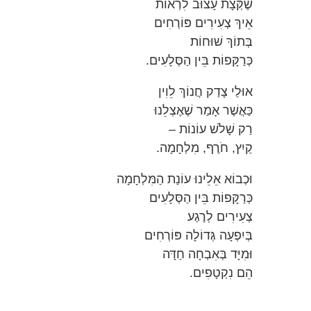
שֶׁקְּצָת עָצוּב לִרְאוֹת
אֵיךְ צְעִירִים פּוֹרְחִים
בְּתוֹךְ שׁוּחוֹת
כְּרַקָּפוֹת בֵּין הַסְּלָעִים.
אוּלַי צָדַק חֲנוֹךְ לֵוִין
כַּאֲשֶׁר אָמַר שֶׁאֶצְלֵנוּ
רַק שָׁלֹשׁ עוֹנוֹת –
קַיִץ, חֹרֶף, מִלְחָמָה.
וּכְבוֹא אֵלֵינוּ עוֹנַת הַמִּלְחָמָה
כְּרַקָּפוֹת בֵּין הַסְּלָעִים
צְעִירִים לְרֶגַע
בְּיִפְעָה גְּדוֹלָה פּוֹרְחִים
וּמִיָּד בְּאִבְחָה חַדָּה
הֵם נִקְטָפִים.