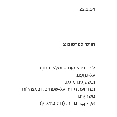
22.1.24
הותר לפרסום 2
לָמָּה נִירָא מָוֶת – וּמַלְאָכוֹ רוֹכֵב
עַל-כְּתֵפֵנוּ,
וּבִשְׂפָתֵינוּ מִתְגּוֹ;
וּבִתְרוּעַת תְּחִיָּה עַל-שְׂפָתַיִם, וּבְמִצְהֲלוֹת
מְשַׂחֲקִים
אֱלֵי-קֶבֶר נְדַדֶּה. (ח"נ ביאליק)