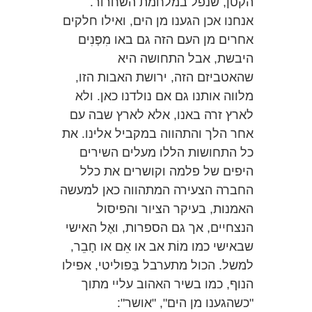
הקטן, שנפל במלחמת השחרור.
אנחנו אכן הגענו מן הים, ואילו חלקים
אחרים מן העם הזה גם באו מִפְּנִים
היבשת, אבל התחושה היא
שהאטביזם הזה, ירושת האבות הזו,
מלווה אותנו גם אם נולדנו כאן. ולא
לארץ זרה באנו, אלא לארץ שבה עם
אחר הלך והתהווה במקביל אלינו. את
כל התחושות הללו מעלים השירים
היפים של פלמה וקושרים את כלל
החברה הצעירה המתהווה כאן למעשה
האמנות, בעיקר הציור והפיסול
הנצחיים, אך גם הספרות, ואֶל האישי
שבאישי כמו מוֹת אב או אֵם או חָבֵר,
למשל. הכול מתערבל בַּפוליטי, אפילו
הנוף, כמו בשיר האהוב עליי מתוך
"כשהגענו מן הים", "אושר":