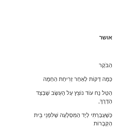
אושר
הַבֹּקֶר
כַּמָּה דַּקּוֹת לְאַחַר זְרִיחַת הַחַמָּה
הַטַּל נָח עוֹד נוֹצֵץ עַל הָעֵשֶׂב שֶׁבְּצַד
הַדֶּרֶךְ,
כְּשֶׁעָבַרְתִּי לְיָד הַמִּסְלָעָה שֶׁלִּפְנֵי בֵּית
הַקְּבָרוֹת