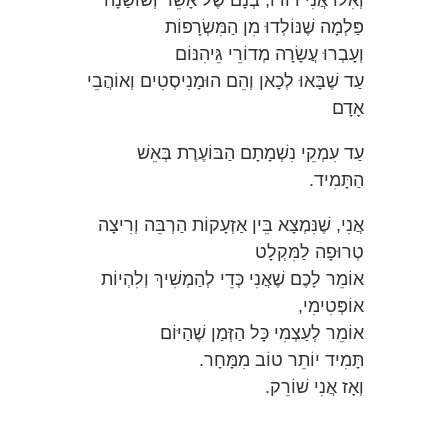
וְאִלּוּ אֲנִי דּוּדוּ, בְּנָם שֶׁל אָשֵׁר וְשׁוֹשַׁנָּה
פַּלְמָה שֶׁנּוֹלְדוּ מִן הַמִּשְׂרָפוֹת
וְעָבְרוּ עֲשָׂרָה מְדוֹרֵי גֵּיהִנּוֹם
עַד שֶׁבָּאוּ לְכָאן וְהֵם הוּמָנִיסְטִים וְאוֹהֲבֵי
אָדָם
עַד עִמְקֵי נִשְׁמָתָם הַבּוֹעֶרֶת בְּאֵשׁ
הַתָּמִיד.
אֲנִי, שֶׁנִּמְצָא בֵּין אַזְעָקוֹת הַרְבֵּה וְרִיצָה
טְרוּפָה לַמִּקְלָט
אוֹמֵר לָכֶם שֶׁאֲנִי כְּדֵי לְהַמְשִׁיךְ וְלִהְיוֹת
אוֹפְּטִימִי,
אוֹמֵר לְעַצְמִי כָּל הַזְּמַן שֶׁהַיּוֹם
תָּמִיד יוֹתֵר טוֹב מִמָּחָר.
וְאָז אֲנִי שׁוֹרֵק.