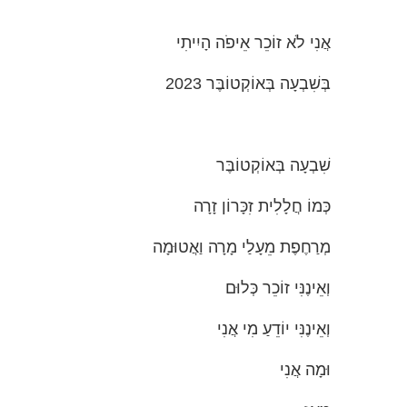
אֲנִי לֹא זוֹכֵר אֵיפֹה הָיִיתִי
בְּשִׁבְעָה בְּאוֹקְטוֹבֶּר 2023
שִׁבְעָה בְּאוֹקְטוֹבֶּר
כְּמוֹ חֲלָלִית זִכָּרוֹן זָרָה
מְרַחֶפֶת מֵעָלַי מָרָה וַאֲטוּמָה
וְאֵינֶנִּי זוֹכֵר כְּלוּם
וְאֵינֶנִּי יוֹדֵעַ מִי אֲנִי
וּמָה אֲנִי