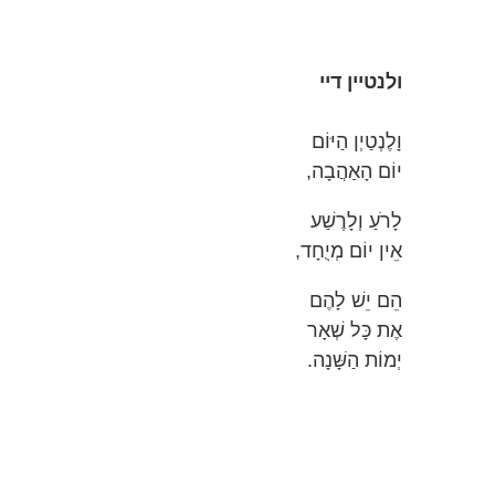
ולנטיין דיי
וָלֶנְטַיְן הַיּוֹם
יוֹם הָאַהֲבָה,
לָרֹעַ וְלָרֶשַׁע
אֵין יוֹם מְיֻחָד,
הֵם יֵשׁ לָהֶם
אֶת כָּל שְׁאָר
יְמוֹת הַשָּׁנָה.