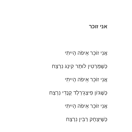
אני זוכר
אֲנִי זוֹכֵר אֵיפֹה הָיִיתִי
כְּשֶׁמַּרְטִין לוּתֶר קִינְג נִרְצַח
אֲנִי זוֹכֵר אֵיפֹה הָיִיתִי
כְּשֶׁגּ'וֹן פִיצְגֵ'רַלְד קֶנֶדִי נִרְצַח
אֲנִי זוֹכֵר אֵיפֹה הָיִיתִי
כְּשֶׁיִּצְחָק רַבִּין נִרְצַח