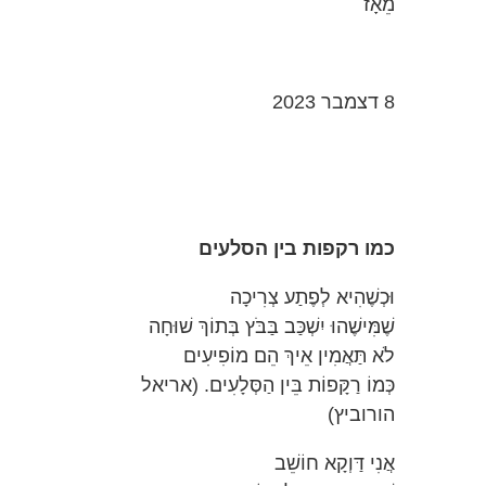
מֵאָז
8 דצמבר 2023
כמו רקפות בין הסלעים
וּכְשֶׁהִיא לְפֶתַע צְרִיכָה
שֶׁמִּישֶׁהוּ יִשְׁכַּב בַּבֹּץ בְּתוֹךְ שׁוּחָה
לֹא תַּאֲמִין אֵיךְ הֵם מוֹפִיעִים
כְּמוֹ רַקָּפוֹת בֵּין הַסְּלָעִים. (אריאל
הורוביץ)
אֲנִי דַּוְקָא חוֹשֵׁב