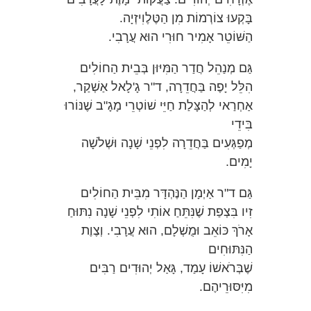
בָּקְעוּ צוֹרְמוֹת מִן הַטֶּלֶוִיזְיָה.
הַשּׁוֹטֵר אָמִיר חוּרִי הוּא עֲרָבִי.
גַּם מְנַהֵל חֲדַר הַמִּיּוּן בְּבֵית הַחוֹלִים
הִלֵּל יָפֶה בַּחֲדֵרָה, ד"ר גָ'לָאל אַשְׁקַר,
אַחְרַאי לְהַצָּלַת חַיֵּי שׁוֹטְרֵי מָגָ"ב שֶׁנּוֹרוּ
בִּידֵי
מְפַגְּעִים בַּחֲדֵרָה לִפְנֵי שָׁנָה וּשְׁלֹשָׁה
יָמִים.
גַּם ד"ר אַיְמָן הַנֶּהְדָּר מִבֵּית הַחוֹלִים
זִיו בִּצְפַת שֶׁנִּתֵּחַ אוֹתִי לִפְנֵי שָׁנָה נִתּוּחַ
אָרֹךְ כּוֹאֵב וּמֻשְׁלָם, הוּא עֲרָבִי. וְצֶוֶת
הַנִּתּוּחִים
שֶׁבְּרֹאשׁוֹ עָמַד, גָּאַל יְהוּדִים רַבִּים
מִיִּסּוּרֵיהֶם.