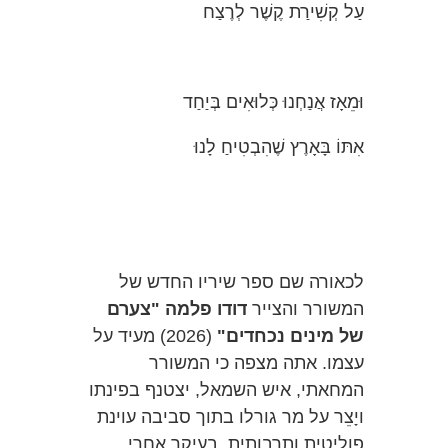
עַל קְשִׁירַת קֶשֶׁר לְרֶצַח
וּמֵאָז אֲנַחְנוּ כְּלוּאִים בְּיַחַד
אִתּוֹ בָּאָרֶץ שֶׁהִבְטִיחַ לָנוּ
לכאורה שם ספר שיריו החדש של
המשורר והצייר
דודו פלמה "צערם
של מינים נכחדים"
(2026) מעיד על
עצמו. אתה מצפה כי המשורר
המחאתי, איש השמאל, יצטנף בפינתו
ויָצֵר על מר גורלו בתוך סביבה עוינת
פוליטית ותרבותית, בעיקר אחרי