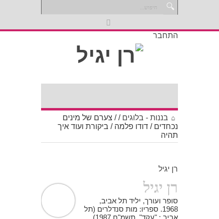
התחבר
בננות - בלוגים
/
/
צערם של מינים
נכחדים / דודו פלמה / ביקורת ועוד איך
תהיה
רן יגיל
רן יגיל
סופר ועורך, יליד תל אביב,
1968. ספריו: מות סנדלרים (תל
אביב : "עקד", תשמ"ח 1987).