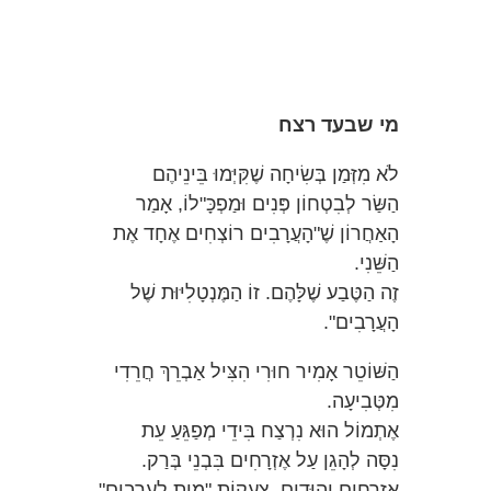
מי שבעד רצח
לֹא מִזְּמַן בְּשִׂיחָה שֶׁקִּיְּמוּ בֵּינֵיהֶם
הַשַּׂר לְבִטְחוֹן פְּנִים וּמַפְכָּ"לוֹ, אָמַר
הָאַחֲרוֹן שֶׁ"הָעֲרָבִים רוֹצְחִים אֶחָד אֶת
הַשֵּׁנִי.
זֶה הַטֶּבַע שֶׁלָּהֶם. זוֹ הַמֶּנְטָלִיּוּת שֶׁל
הָעֲרָבִים".
הַשּׁוֹטֵר אָמִיר חוּרִי הִצִּיל אַבְרֵךְ חֲרֵדִי
מִטְּבִיעָה.
אֶתְמוֹל הוּא נִרְצַח בִּידֵי מְפַגֵּעַ עֵת
נִסָּה לְהָגֵן עַל אֶזְרָחִים בִּבְנֵי בְּרַק.
אֶזְרָחִים יְהוּדִים. צַעֲקוֹת "מָוֶת לָעֲרָבִים"