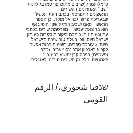
כרמל-עמדה(שרבים מתוכו פורסמו בגיליונות
"שבו" האחרונים.) השירים
הראשונים התפרסמו בכתב העת 'עכשיו'
שבעריכת פרופ' גבריאל מוקד, וכן הספר
הראשון "סאם ישכיב אותי לישון'' הופיע אף
הוא בהוצאת 'עכשיו'. מפרסמת שירים בכתבי
עת ובעיתונות. כותבת ביקורות ספרות בעיתון
ישראל היום, ווכן בעלת טור שירה ב'ישראל
היום' ). עורכת ספרים. רשימות רבות אפשר
לקרוא בארכיון אתר נרג-מעריב. זכתה
(פעמיים) בפרס קרן יהושע רבינוביץ
לאמנויות. חלק מן השירים תורגמו לאנגלית.
שدَفنا شحوري،/ الرقم
القومي