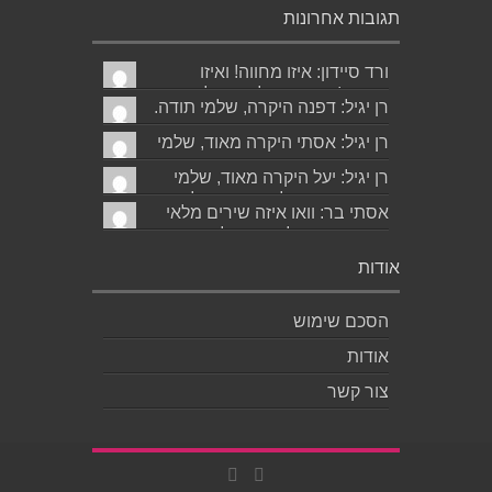
תגובות אחרונות
ורד סיידון: איזו מחווה! ואיזו
עברית! יישר כוח לכותב ולאהובתו
רן יגיל: דפנה היקרה, שלמי תודה.
:) שבת שלום...
גד הוא אכן משורר איכותי ביותר.
רן יגיל: אסתי היקרה מאוד, שלמי
אמסור...
תודה. ניכר כי השירים דיברו
רן יגיל: יעל היקרה מאוד, שלמי
לליבך. אמסו...
תודה. אמסור לגד. שבת שלום.
אסתי בר: וואו איזה שירים מלאי
רן...
רגש ותשוקה לאהובה ולאהבה
הגדולה ה,בלתי...
אודות
הסכם שימוש
אודות
צור קשר