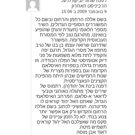
דפנה שחורי/ביקורת על
הרביניסט האחרון
9 בנובמבר 2009 ב 15:06
בשם אללה הרחמן והרחום ובשם כל
המשוררים הסופיים הגדולים, השיר
מספר הלאומי (תעודת זהות) שהופיע
בוואינט, מתורגם טוב לפי המסורת
העבאסית הקדומה. המשורר
שתירגם שרואה עצמו בן בנו של נגיב
מחפוז אל מסרי הגדול, תרגם יפה
והקפיד לתת מלוא משמעות על פני
דיוק אטומיסטי של המלה הבודדה. וזו
מסורת גדולה בספרות האיסלאם
הקדומה וגם בספרות מצרית של
שנות החמישים שבהן היתה מהפיכת
הקצינים הנאצריסטית.
דפנה בינת אל יהוד(ה), רתמוס של
שירים שלך מתגלה כאורגני וטבעי
לדאאר א-סלאם, המרחב האיסלאמי
הגדול, שאתם האל יהוד קוראים לו
מדיטרנה. תמשיכי לכתוב בשם אללה
הרחום והקדוש ורק אם אפשר יותר
צנוע בנתי, לא כל הזמן עניינים של
סקס מה שאצלכם האל יהוד קוראים
תשמיש מיטה.
דאוד אבן מוסה